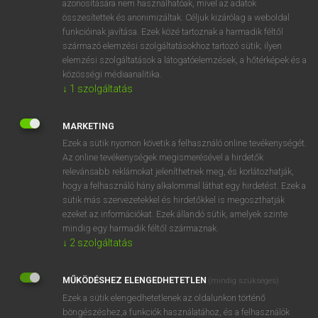
azonosítására nem használhatóak, mivel az adatok
összesítettek és anonimizáltak. Céljuk kizárólag a weboldal
mn
aerodynamic
aerodinamikai
funkcióinak javítása. Ezek közé tartoznak a harmadik féltől
származó elemzési szolgáltatásokhoz tartozó sütik; ilyen
elemzési szolgáltatások a látogatóelemzések, a hőtérképek és a
⚲ aerodynamic
keresése szótárainkban
közösségi médiaanalitika.
↓
1
szolgáltatás
MARKETING
Ezek a sütik nyomon követik a felhasználó online tevékenységét.
DÍJMENTES ANGOL SZÓTÁR
Az online tevékenységek megismerésével a hirdetők
relevánsabb reklámokat jeleníthetnek meg, és korlátozhatják,
aerobics
hogy a felhasználó hány alkalommal láthat egy hirdetést. Ezek a
aerobiology
sütik más szervezetekkel és hirdetőkkel is megoszthatják
ezeket az információkat. Ezek állandó sütik, amelyek szinte
aerodinamika
mindig egy harmadik féltől származnak.
aerodrome
↓
2
szolgáltatás
aerodynamic
MŰKÖDÉSHEZ ELENGEDHETETLEN
(mindig szükséges)
aerodynamics
Ezek a sütik elengedhetetlenek az oldalunkon történő
aerofoil
böngészéshez,a funkciók használatához, és a felhasználók