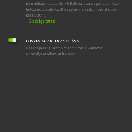
nem tilthatják le azokat. A feltétlenül szükséges sütik közé
aerogram
tartoznak többek között a személyre szabott beállításokat
aerogramme
kezelő sütik.
↓
3
szolgáltatás
ÖSSZES APP ÁTKAPCSOLÁSA
SZOTAR.NET APPLIKÁCIÓ
Használja ezt a kapcsolót az összes alkalmazás
engedélyezéséhez/letiltásához.
MICROSOFT OFFICE BŐVÍTMÉNY
BEÉPÜLŐ SZÓTÁRMODUL
ONLINE NYELVVIZSGA
EGYÉNI FELHASZNÁLÓKNAK
TANULÓKNAK
OKTATÁSI INTÉZMÉNYEKNEK
VÁLLALATI MEGOLDÁSOK
SÚGÓ