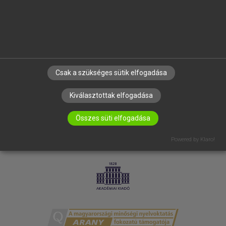
RÓLUNK
ELÉRHETŐSÉG
SÜTI BEÁLLÍTÁSOK
IRATKOZZ FEL HÍRLEVELÜNKRE!
Csak a szükséges sütik elfogadása
Kiválasztottak elfogadása
Összes süti elfogadása
Powered by Klaro!
LICENCSZERZŐDÉS
ADATVÉDELEM