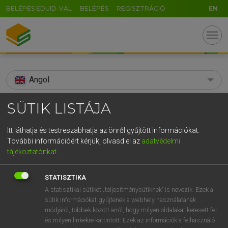
BELÉPÉS EDUID-VAL
BELÉPÉS
REGISZTRÁCIÓ
EN
menu
Angol
search
SÜTIK LISTÁJA
GR
KERESÉS
Itt láthatja és testreszabhatja az önről gyűjtött információkat.
5
6
7
8
9
ö
ü
ó
További információért kérjük, olvasd el az
adatvédelmi
TALÁLATOK
87 ms (12 db)
tájékoztatónkat
.
r
t
z
u
i
o
p
ő
ú
aerodynamic
aerodynamic
STATISZTIKA
g
h
j
k
l
é
á
ű
Ω
Díjmentes angol szótár
Angol−magyar egyetemes nagyszótár
A statisztikai sütiket „teljesítménysütiknek” is nevezik. Ezek a
sütik információkat gyűjtenek a webhely használatának
v
b
n
m
,
.
-
AltGr
módjáról, többek között arról, hogy milyen oldalakat keresett fel
Díjmentes angol szótár
arrow_forward_ios
és milyen linkekre kattintott. Ezek az információk a felhasználó