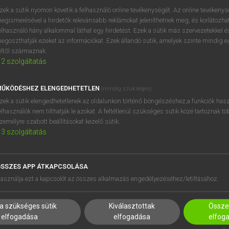
zek a sütik nyomon követik a felhasználó online tevékenységét. Az online tevékeny
egismerésével a hirdetők relevánsabb reklámokat jeleníthetnek meg, és korlátozhat
elhasználó hány alkalommal láthat egy hirdetést. Ezek a sütik más szervezetekkel és
egoszthatják ezeket az információkat. Ezek állandó sütik, amelyek szinte mindig 
éltől származnak.
2
szolgáltatás
ŰKÖDÉSHEZ ELENGEDHETETLEN
(mindig szükséges)
zek a sütik elengedhetetlenek az oldalunkon történő böngészéshez,a funkciók hasz
elhasználók nem tilthatják le azokat. A feltétlenül szükséges sütik közé tartoznak t
zemélyre szabott beállításokat kezelő sütik.
3
szolgáltatás
SSZES APP ÁTKAPCSOLÁSA
HASZNÁLÓKNAK
SÚGÓ
asználja ezt a kapcsolót az összes alkalmazás engedélyezéséhez/letiltásához.
K
RÓLUNK
NTÉZMÉNYEKNEK
ELÉRHETŐSÉG
a szükséges sütik
Kiválasztottak
Összes
MEGOLDÁSOK
SÜTI BEÁLLÍTÁSOK
elfogadása
elfogadása
elfog