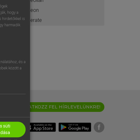
aeolian
ségek
aeon
ják, hogy a
 hirdetőkkel is
aerate
egy harmadik
nálatához, és a
öbbek között a
IRATKOZZ FEL HÍRLEVELÜNKRE!
 süti
adása