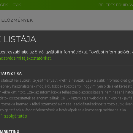
ÉGEK
GYIK
BELÉPÉS EDUID-V
ELŐZMÉNYEK
 LISTÁJA
és testreszabhatja az önről gyűjtött információkat.
További információért k
HU
DE
CN
FR
ES
IT
NL
RU
GR
adatvédelmi tájékoztatónkat
.
entes angol szótár
1
2
3
4
5
6
7
8
9
TATISZTIKA
fn
védőszárny
q
w
e
r
t
z
u
i
 statisztikai sütiket „teljesítménysütiknek” is nevezik. Ezek a sütik információkat gy
égisz
ebhely használatának módjáról, többek között arról, hogy milyen oldalakat keresett 
a
s
d
f
g
h
j
k
l
é
inkekre kattintott. Ezek az információk a felhasználó azonosítására nem használható
védőpajzs
datok összesítettek és anonimizáltak. Céljuk kizárólag a weboldal funkcióinak javít
í
y
x
c
v
b
n
m
,
.
artoznak a harmadik féltől származó elemzési szolgáltatásokhoz tartozó sütik; ilye
zolgáltatások a látogatóelemzések, a hőtérképek és a közösségi médiaanalitika.
1
szolgáltatás
s
keresése szótárainkban
MARKETING