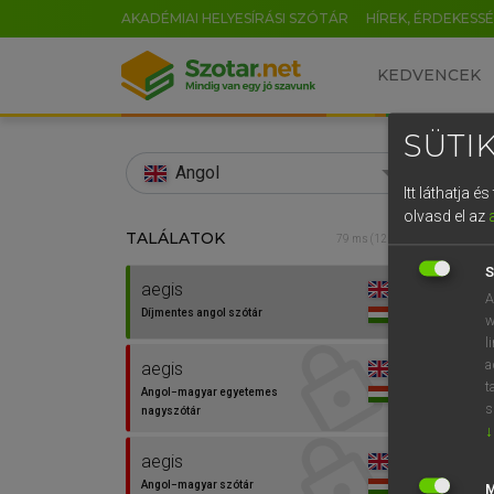
AKADÉMIAI HELYESÍRÁSI SZÓTÁR
HÍREK, ÉRDEKESS
KEDVENCEK
SÜTIK
search
Angol
Itt láthatja 
EN
olvasd el az
TALÁLATOK
Díjm
79 ms (12 db)
0
S
aegis
aegis
A
Díjmentes angol szótár
w
l
a
aegis
t
Angol−magyar egyetemes
s
nagyszótár
↓
⚲ aegi
aegis
Angol−magyar szótár