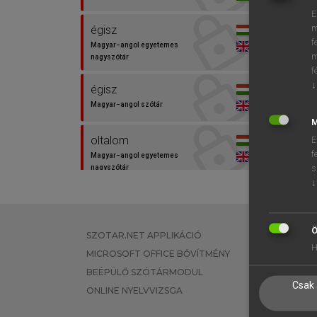
E
m
égisz
f
Magyar−angol egyetemes
m
nagyszótár
f
↓
égisz
Magyar−angol szótár
M
oltalom
E
f
Magyar−angol egyetemes
s
nagyszótár
↓
oltalom
Magyar−angol szótár
Ö
SZOTAR.NET APPLIKÁCIÓ
EGYÉNI FEL
H
pártfogás
MICROSOFT OFFICE BŐVÍTMÉNY
TANULÓKNA
Magyar−angol szótár
BEÉPÜLŐ SZÓTÁRMODUL
OKTATÁSI I
Csak 
ONLINE NYELVVIZSGA
VÁLLALATI 
védnökség
Magyar−angol egyetemes