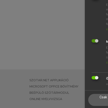
E
m
f
m
f
↓
M
E
f
s
↓
Ö
SZOTAR.NET APPLIKÁCIÓ
EGYÉNI FEL
H
MICROSOFT OFFICE BŐVÍTMÉNY
TANULÓKNA
BEÉPÜLŐ SZÓTÁRMODUL
OKTATÁSI I
Csak 
ONLINE NYELVVIZSGA
VÁLLALATI 