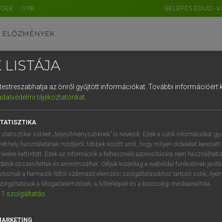
ÉGEK
GYIK
BELÉPÉS EDUID-V
ELŐZMÉNYEK
 LISTÁJA
és testreszabhatja az önről gyűjtött információkat.
További információért k
HU
DE
CN
FR
ES
IT
NL
RU
GR
adatvédelmi tájékoztatónkat
.
entes angol szótár
1
2
3
4
5
6
7
8
9
TATISZTIKA
Atomenergia Bizottság
q
w
e
r
t
z
u
i
 statisztikai sütiket „teljesítménysütiknek” is nevezik. Ezek a sütik információkat gy
ebhely használatának módjáról, többek között arról, hogy milyen oldalakat keresett 
a
s
d
f
g
h
j
k
l
é
inkekre kattintott. Ezek az információk a felhasználó azonosítására nem használható
datok összesítettek és anonimizáltak. Céljuk kizárólag a weboldal funkcióinak javít
keresése szótárainkban
í
y
x
c
v
b
n
m
,
.
artoznak a harmadik féltől származó elemzési szolgáltatásokhoz tartozó sütik; ilye
zolgáltatások a látogatóelemzések, a hőtérképek és a közösségi médiaanalitika.
1
szolgáltatás
MARKETING