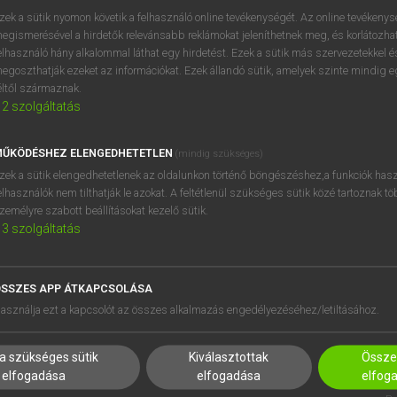
zek a sütik nyomon követik a felhasználó online tevékenységét. Az online tevékeny
egismerésével a hirdetők relevánsabb reklámokat jeleníthetnek meg, és korlátozhat
elhasználó hány alkalommal láthat egy hirdetést. Ezek a sütik más szervezetekkel és
egoszthatják ezeket az információkat. Ezek állandó sütik, amelyek szinte mindig 
éltől származnak.
2
szolgáltatás
ŰKÖDÉSHEZ ELENGEDHETETLEN
(mindig szükséges)
zek a sütik elengedhetetlenek az oldalunkon történő böngészéshez,a funkciók hasz
elhasználók nem tilthatják le azokat. A feltétlenül szükséges sütik közé tartoznak t
zemélyre szabott beállításokat kezelő sütik.
3
szolgáltatás
SSZES APP ÁTKAPCSOLÁSA
HASZNÁLÓKNAK
SÚGÓ
asználja ezt a kapcsolót az összes alkalmazás engedélyezéséhez/letiltásához.
K
RÓLUNK
NTÉZMÉNYEKNEK
ELÉRHETŐSÉG
a szükséges sütik
Kiválasztottak
Összes
MEGOLDÁSOK
SÜTI BEÁLLÍTÁSOK
elfogadása
elfogadása
elfog