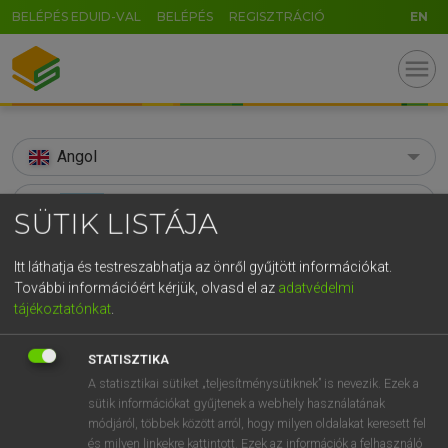
BELÉPÉS EDUID-VAL
BELÉPÉS
REGISZTRÁCIÓ
EN
menu
Angol
search
SÜTIK LISTÁJA
GR
KERESÉS
Itt láthatja és testreszabhatja az önről gyűjtött információkat.
5
6
7
8
9
ö
ü
ó
További információért kérjük, olvasd el az
adatvédelmi
TALÁLATOK
118 ms (47 db)
tájékoztatónkat
.
r
t
z
u
i
o
p
ő
ú
advert
advert
g
h
j
k
l
é
á
ű
Ω
STATISZTIKA
Díjmentes angol szótár
Angol−magyar egyetemes nagyszótár
A statisztikai sütiket „teljesítménysütiknek” is nevezik. Ezek a
v
b
n
m
,
.
-
AltGr
sütik információkat gyűjtenek a webhely használatának
módjáról, többek között arról, hogy milyen oldalakat keresett fel
Díjmentes angol szótár
arrow_forward_ios
és milyen linkekre kattintott. Ezek az információk a felhasználó