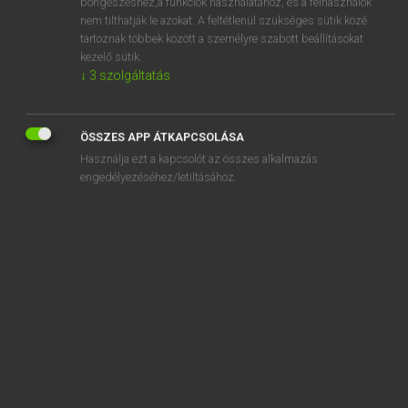
adversity
böngészéshez,a funkciók használatához, és a felhasználók
nem tilthatják le azokat. A feltétlenül szükséges sütik közé
advert
tartoznak többek között a személyre szabott beállításokat
kezelő sütik.
advertise
↓
3
szolgáltatás
advertisement
advertisement manager
ÖSSZES APP ÁTKAPCSOLÁSA
advertiser
Használja ezt a kapcsolót az összes alkalmazás
engedélyezéséhez/letiltásához.
SZOTAR.NET APPLIKÁCIÓ
MICROSOFT OFFICE BŐVÍTMÉNY
BEÉPÜLŐ SZÓTÁRMODUL
ONLINE NYELVVIZSGA
EGYÉNI FELHASZNÁLÓKNAK
TANULÓKNAK