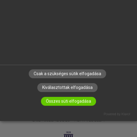
OKTATÁSI INTÉZMÉNYEKNEK
VÁLLALATI MEGOLDÁSOK
SÚGÓ
RÓLUNK
ELÉRHETŐSÉG
SÜTI BEÁLLÍTÁSOK
IRATKOZZ FEL HÍRLEVELÜNKRE!
Csak a szükséges sütik elfogadása
Kiválasztottak elfogadása
Összes süti elfogadása
Powered by Klaro!
LICENCSZERZŐDÉS
ADATVÉDELEM