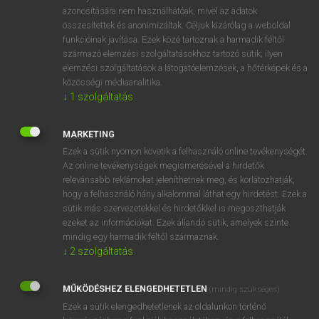
azonosítására nem használhatóak, mivel az adatok
ige
advert
hivatkozik
összesítettek és anonimizáltak. Céljuk kizárólag a weboldal
utal
funkcióinak javítása. Ezek közé tartoznak a harmadik féltől
származó elemzési szolgáltatásokhoz tartozó sütik; ilyen
rátér
elemzési szolgáltatások a látogatóelemzések, a hőtérképek és a
fn
reklám
közösségi médiaanalitika.
hirdetés
↓
1
szolgáltatás
MARKETING
⚲ advert
keresése szótárainkban
Ezek a sütik nyomon követik a felhasználó online tevékenységét.
Az online tevékenységek megismerésével a hirdetők
relevánsabb reklámokat jeleníthetnek meg, és korlátozhatják,
hogy a felhasználó hány alkalommal láthat egy hirdetést. Ezek a
sütik más szervezetekkel és hirdetőkkel is megoszthatják
DÍJMENTES ANGOL SZÓTÁR
ezeket az információkat. Ezek állandó sütik, amelyek szinte
mindig egy harmadik féltől származnak.
adversative
↓
2
szolgáltatás
adverse
MŰKÖDÉSHEZ ELENGEDHETETLEN
(mindig szükséges)
adversely
Ezek a sütik elengedhetetlenek az oldalunkon történő