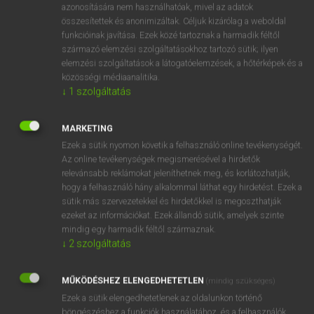
azonosítására nem használhatóak, mivel az adatok
fn
advancement
előlép(tet)és
összesítettek és anonimizáltak. Céljuk kizárólag a weboldal
funkcióinak javítása. Ezek közé tartoznak a harmadik féltől
(előre)haladás
származó elemzési szolgáltatásokhoz tartozó sütik; ilyen
előmozdítás
elemzési szolgáltatások a látogatóelemzések, a hőtérképek és a
közösségi médiaanalitika.
↓
1
szolgáltatás
⚲ advancement
keresése szótárainkban
MARKETING
Ezek a sütik nyomon követik a felhasználó online tevékenységét.
Az online tevékenységek megismerésével a hirdetők
relevánsabb reklámokat jeleníthetnek meg, és korlátozhatják,
DÍJMENTES ANGOL SZÓTÁR
hogy a felhasználó hány alkalommal láthat egy hirdetést. Ezek a
sütik más szervezetekkel és hirdetőkkel is megoszthatják
aduzik
ezeket az információkat. Ezek állandó sütik, amelyek szinte
mindig egy harmadik féltől származnak.
advance
↓
2
szolgáltatás
advance booking
advanced
MŰKÖDÉSHEZ ELENGEDHETETLEN
(mindig szükséges)
Ezek a sütik elengedhetetlenek az oldalunkon történő
advancement
böngészéshez,a funkciók használatához, és a felhasználók