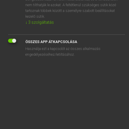
advance money
nem tilthatják le azokat. A feltétlenül szükséges sütik közé
tartoznak többek között a személyre szabott beállításokat
advance party
kezelő sütik.
advance payment
↓
3
szolgáltatás
advantage
ÖSSZES APP ÁTKAPCSOLÁSA
Használja ezt a kapcsolót az összes alkalmazás
engedélyezéséhez/letiltásához.
SZOTAR.NET APPLIKÁCIÓ
MICROSOFT OFFICE BŐVÍTMÉNY
BEÉPÜLŐ SZÓTÁRMODUL
ONLINE NYELVVIZSGA
EGYÉNI FELHASZNÁLÓKNAK
TANULÓKNAK
OKTATÁSI INTÉZMÉNYEKNEK
VÁLLALATI MEGOLDÁSOK