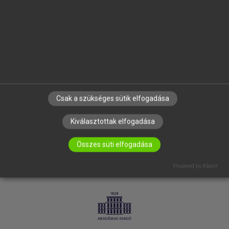
SÚGÓ
RÓLUNK
ELÉRHETŐSÉG
SÜTI BEÁLLÍTÁSOK
IRATKOZZ FEL HÍRLEVELÜNKRE!
Csak a szükséges sütik elfogadása
Kiválasztottak elfogadása
Összes süti elfogadása
Powered by Klaro!
LICENCSZERZŐDÉS
ADATVÉDELEM