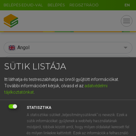
BELÉPÉS EDUID-VAL
BELÉPÉS
REGISZTRÁCIÓ
EN
menu
Angol
search
SÜTIK LISTÁJA
GR
KERESÉS
Itt láthatja és testreszabhatja az önről gyűjtött információkat.
5
6
7
8
9
ö
ü
ó
További információért kérjük, olvasd el az
adatvédelmi
TALÁLATOK
231 ms (278 db)
tájékoztatónkat
.
r
t
z
u
i
o
p
ő
ú
advancement
advancement
g
h
j
k
l
é
á
ű
Ω
STATISZTIKA
Díjmentes angol szótár
Angol−magyar egyetemes nagyszótár
A statisztikai sütiket „teljesítménysütiknek” is nevezik. Ezek a
v
b
n
m
,
.
-
AltGr
sütik információkat gyűjtenek a webhely használatának
módjáról, többek között arról, hogy milyen oldalakat keresett fel
Díjmentes angol szótár
arrow_forward_ios
és milyen linkekre kattintott. Ezek az információk a felhasználó