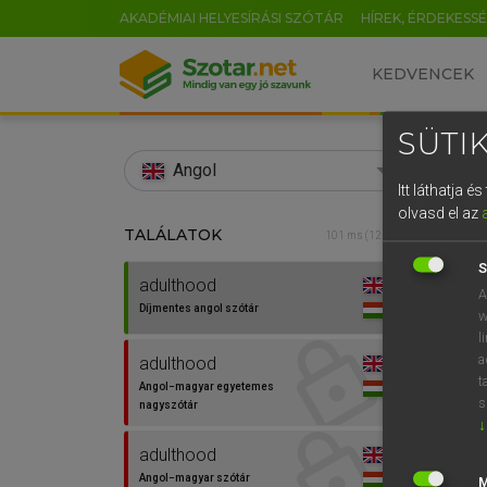
AKADÉMIAI HELYESÍRÁSI SZÓTÁR
HÍREK, ÉRDEKESS
KEDVENCEK
SÜTIK
search
Angol
Itt láthatja 
EN
olvasd el az
TALÁLATOK
Díjm
101 ms (12 db)
0
S
adulthood
adult
A
Díjmentes angol szótár
w
l
a
adulthood
⚲ adu
t
Angol−magyar egyetemes
s
nagyszótár
↓
adulthood
Angol−magyar szótár