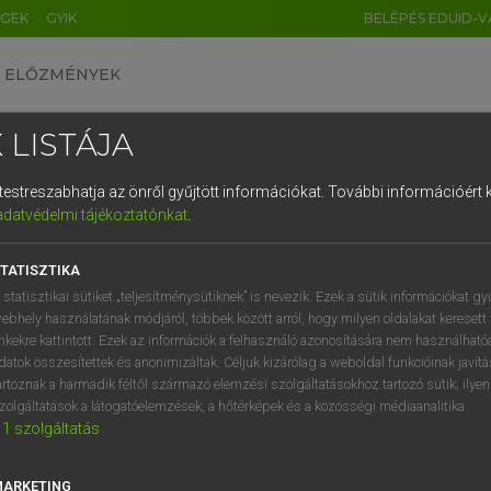
ÉGEK
GYIK
BELÉPÉS EDUID-V
ELŐZMÉNYEK
 LISTÁJA
és testreszabhatja az önről gyűjtött információkat.
További információért k
HU
DE
CN
FR
ES
IT
NL
RU
GR
adatvédelmi tájékoztatónkat
.
entes angol szótár
1
2
3
4
5
6
7
8
9
TATISZTIKA
fn
hood
felnőttkor
q
w
e
r
t
z
u
i
 statisztikai sütiket „teljesítménysütiknek” is nevezik. Ezek a sütik információkat gy
ebhely használatának módjáról, többek között arról, hogy milyen oldalakat keresett 
a
s
d
f
g
h
j
k
l
é
inkekre kattintott. Ezek az információk a felhasználó azonosítására nem használható
datok összesítettek és anonimizáltak. Céljuk kizárólag a weboldal funkcióinak javít
lthood
keresése szótárainkban
í
y
x
c
v
b
n
m
,
.
artoznak a harmadik féltől származó elemzési szolgáltatásokhoz tartozó sütik; ilye
zolgáltatások a látogatóelemzések, a hőtérképek és a közösségi médiaanalitika.
1
szolgáltatás
MARKETING