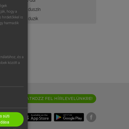
A-dúr
ségek
aduszín
ják, hogy a
 hirdetőkkel is
aduzik
egy harmadik
nálatához, és a
öbbek között a
IRATKOZZ FEL HÍRLEVELÜNKRE!
 süti
adása