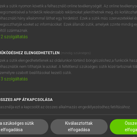
zek a sütik nyomon követik a felhasználó online tevékenységét. Az online tevékeny
egismerésével a hirdetők relevánsabb reklámokat jeleníthetnek meg, és korlátozhat
elhasználó hány alkalommal láthat egy hirdetést. Ezek a sütik más szervezetekkel és
egoszthatják ezeket az információkat. Ezek állandó sütik, amelyek szinte mindig 
éltől származnak.
2
szolgáltatás
ŰKÖDÉSHEZ ELENGEDHETETLEN
(mindig szükséges)
zek a sütik elengedhetetlenek az oldalunkon történő böngészéshez,a funkciók hasz
elhasználók nem tilthatják le azokat. A feltétlenül szükséges sütik közé tartoznak t
zemélyre szabott beállításokat kezelő sütik.
3
szolgáltatás
SSZES APP ÁTKAPCSOLÁSA
HASZNÁLÓKNAK
SÚGÓ
asználja ezt a kapcsolót az összes alkalmazás engedélyezéséhez/letiltásához.
K
RÓLUNK
NTÉZMÉNYEKNEK
ELÉRHETŐSÉG
a szükséges sütik
Kiválasztottak
Összes
MEGOLDÁSOK
SÜTI BEÁLLÍTÁSOK
elfogadása
elfogadása
elfog