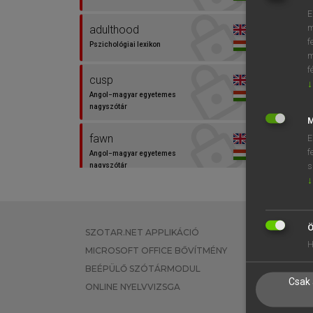
E
m
adulthood
f
Pszichológiai lexikon
m
f
cusp
↓
Angol−magyar egyetemes
nagyszótár
M
fawn
E
f
Angol−magyar egyetemes
s
nagyszótár
↓
felnőttkor
Magyar−angol egyetemes
nagyszótár
Ö
SZOTAR.NET APPLIKÁCIÓ
EGYÉNI FEL
H
MICROSOFT OFFICE BŐVÍTMÉNY
TANULÓKNA
felnőttkor
BEÉPÜLŐ SZÓTÁRMODUL
OKTATÁSI I
Magyar−angol szótár
Csak 
ONLINE NYELVVIZSGA
VÁLLALATI 
Generation Z