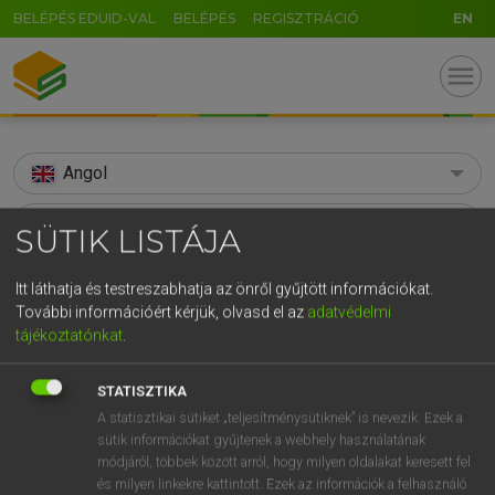
BELÉPÉS EDUID-VAL
BELÉPÉS
REGISZTRÁCIÓ
EN
menu
Angol
search
SÜTIK LISTÁJA
GR
KERESÉS
Itt láthatja és testreszabhatja az önről gyűjtött információkat.
5
6
7
8
9
ö
ü
ó
További információért kérjük, olvasd el az
adatvédelmi
TALÁLATOK
182 ms (31 db)
tájékoztatónkat
.
r
t
z
u
i
o
p
ő
ú
adore
ad
ador
g
h
j
k
l
é
á
ű
Ω
STATISZTIKA
Díjmentes angol szótár
Díjmentes angol szótár
Angol−m
A statisztikai sütiket „teljesítménysütiknek” is nevezik. Ezek a
v
b
n
m
,
.
-
AltGr
sütik információkat gyűjtenek a webhely használatának
módjáról, többek között arról, hogy milyen oldalakat keresett fel
Díjmentes angol szótár
arrow_forward_ios
és milyen linkekre kattintott. Ezek az információk a felhasználó