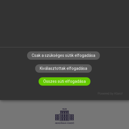
SÚGÓ
RÓLUNK
ELÉRHETŐSÉG
SÜTI BEÁLLÍTÁSOK
IRATKOZZ FEL HÍRLEVELÜNKRE!
Csak a szükséges sütik elfogadása
Kiválasztottak elfogadása
Összes süti elfogadása
Powered by Klaro!
LICENCSZERZŐDÉS
ADATVÉDELEM