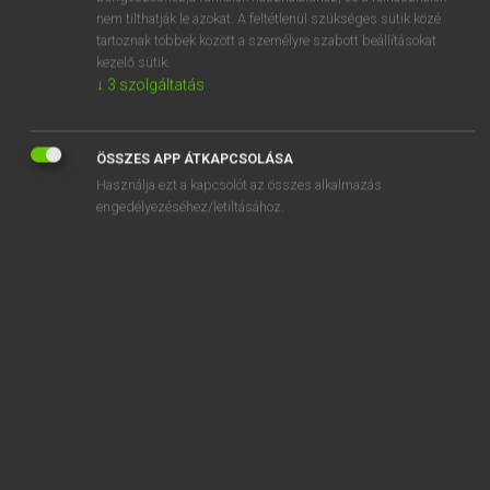
adórendszer
nem tilthatják le azokat. A feltétlenül szükséges sütik közé
tartoznak többek között a személyre szabott beállításokat
adorer
kezelő sütik.
adorn
↓
3
szolgáltatás
adornment
ÖSSZES APP ÁTKAPCSOLÁSA
Használja ezt a kapcsolót az összes alkalmazás
engedélyezéséhez/letiltásához.
SZOTAR.NET APPLIKÁCIÓ
MICROSOFT OFFICE BŐVÍTMÉNY
BEÉPÜLŐ SZÓTÁRMODUL
ONLINE NYELVVIZSGA
EGYÉNI FELHASZNÁLÓKNAK
TANULÓKNAK
OKTATÁSI INTÉZMÉNYEKNEK
VÁLLALATI MEGOLDÁSOK