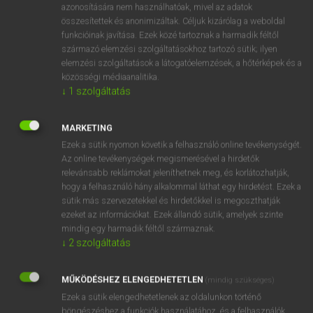
azonosítására nem használhatóak, mivel az adatok
ige
adore
imád
összesítettek és anonimizáltak. Céljuk kizárólag a weboldal
funkcióinak javítása. Ezek közé tartoznak a harmadik féltől
rajong (vkért, vmiért)
származó elemzési szolgáltatásokhoz tartozó sütik; ilyen
bálványoz(ásig szeret)
elemzési szolgáltatások a látogatóelemzések, a hőtérképek és a
közösségi médiaanalitika.
↓
1
szolgáltatás
⚲ adore
keresése szótárainkban
MARKETING
Ezek a sütik nyomon követik a felhasználó online tevékenységét.
Az online tevékenységek megismerésével a hirdetők
relevánsabb reklámokat jeleníthetnek meg, és korlátozhatják,
DÍJMENTES ANGOL SZÓTÁR
hogy a felhasználó hány alkalommal láthat egy hirdetést. Ezek a
sütik más szervezetekkel és hirdetőkkel is megoszthatják
adoption
ezeket az információkat. Ezek állandó sütik, amelyek szinte
mindig egy harmadik féltől származnak.
adoptive
↓
2
szolgáltatás
adorable
adoration
MŰKÖDÉSHEZ ELENGEDHETETLEN
(mindig szükséges)
Ezek a sütik elengedhetetlenek az oldalunkon történő
adore
böngészéshez,a funkciók használatához, és a felhasználók