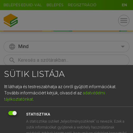
BELÉPÉS EDUID-VAL
BELÉPÉS
REGISZTRÁCIÓ
EN
menu
language
Mind
search
SÜTIK LISTÁJA
GR
KERESÉS
5
6
7
8
9
ö
ü
ó
Itt láthatja és testreszabhatja az önről gyűjtött információkat.
További információért kérjük, olvasd el az
adatvédelmi
r
t
z
u
i
o
p
ő
ú
LÁZÁR A. PÉTER, VARGA GYÖRGY
tájékoztatónkat
.
Angol−magyar egyetemes nagyszótár
g
h
j
k
l
é
á
ű
Ω
STATISZTIKA
v
b
n
m
,
.
-
AltGr
A statisztikai sütiket „teljesítménysütiknek” is nevezik. Ezek a
sütik információkat gyűjtenek a webhely használatának