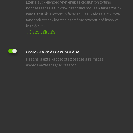
Ezek a sütik elengedhetetlenek az oldalunkon történő
böngészéshez,a funkciók használatához, és a felhasználók
nem tilthatják le azokat. A feltétlenül szükséges sütik közé
Lázár A. Péter, Varga György
tartoznak többek között a személyre szabott beállításokat
ANGOL−MAGYAR EGYETEMES NAGYSZÓTÁR
kezelő sütik.
↓
3
szolgáltatás
Kapcsolódó anyagok
adoptive
ÖSSZES APP ÁTKAPCSOLÁSA
adorable
Használja ezt a kapcsolót az összes alkalmazás
adorably
engedélyezéséhez/letiltásához.
adoration
adore
adored
adoringly
adorn
adornment