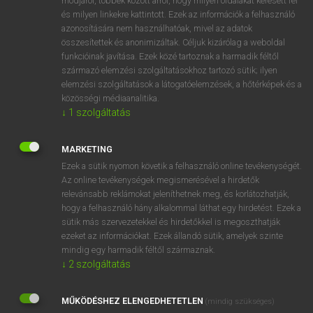
módjáról, többek között arról, hogy milyen oldalakat keresett fel
és milyen linkekre kattintott. Ezek az információk a felhasználó
VAN ELŐFIZETÉSED?
azonosítására nem használhatóak, mivel az adatok
összesítettek és anonimizáltak. Céljuk kizárólag a weboldal
Van előfizetésem a teljes szócikk megtekintéséhez.
funkcióinak javítása. Ezek közé tartoznak a harmadik féltől
származó elemzési szolgáltatásokhoz tartozó sütik; ilyen
BELÉPÉS
elemzési szolgáltatások a látogatóelemzések, a hőtérképek és a
közösségi médiaanalitika.
↓
1
szolgáltatás
MARKETING
Ezek a sütik nyomon követik a felhasználó online tevékenységét.
Az online tevékenységek megismerésével a hirdetők
NINCS ELŐFIZETÉSED?
relevánsabb reklámokat jeleníthetnek meg, és korlátozhatják,
Nincs regisztrációm és előfizetésem. A szótár 2 órás,
hogy a felhasználó hány alkalommal láthat egy hirdetést. Ezek a
díjmentes próbaverziójának elindításához regisztrálok és
sütik más szervezetekkel és hirdetőkkel is megoszthatják
belépek
.
ezeket az információkat. Ezek állandó sütik, amelyek szinte
mindig egy harmadik féltől származnak.
↓
2
szolgáltatás
REGISZTRÁCIÓ
MŰKÖDÉSHEZ ELENGEDHETETLEN
(mindig szükséges)