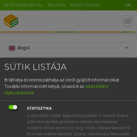
BELÉPÉS EDUID-VAL
BELÉPÉS
REGISZTRÁCIÓ
EN
menu
Angol
search
SÜTIK LISTÁJA
GR
KERESÉS
Itt láthatja és testreszabhatja az önről gyűjtött információkat.
5
6
7
8
9
ö
ü
ó
További információért kérjük, olvasd el az
adatvédelmi
TALÁLATOK
97 ms (2 db)
tájékoztatónkat
.
r
t
z
u
i
o
p
ő
ú
admeasure
admeasure
g
h
j
k
l
é
á
ű
Ω
STATISZTIKA
Díjmentes angol szótár
Angol−magyar műszaki szótár
A statisztikai sütiket „teljesítménysütiknek” is nevezik. Ezek a
v
b
n
m
,
.
-
AltGr
sütik információkat gyűjtenek a webhely használatának
módjáról, többek között arról, hogy milyen oldalakat keresett fel
Díjmentes angol szótár
arrow_forward_ios
és milyen linkekre kattintott. Ezek az információk a felhasználó