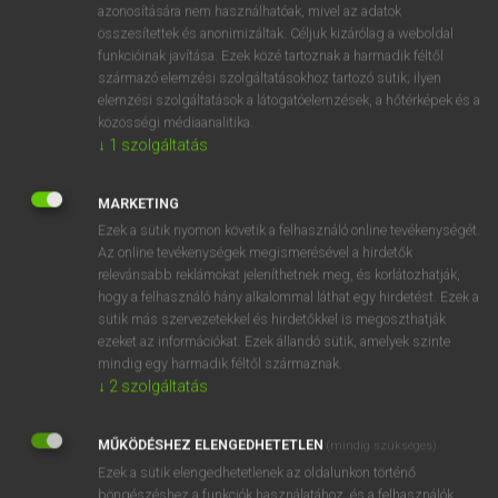
azonosítására nem használhatóak, mivel az adatok
ige
admeasure
lemér
összesítettek és anonimizáltak. Céljuk kizárólag a weboldal
funkcióinak javítása. Ezek közé tartoznak a harmadik féltől
kimér
származó elemzési szolgáltatásokhoz tartozó sütik; ilyen
adagol
elemzési szolgáltatások a látogatóelemzések, a hőtérképek és a
közösségi médiaanalitika.
↓
1
szolgáltatás
⚲ admeasure
keresése szótárainkban
MARKETING
Ezek a sütik nyomon követik a felhasználó online tevékenységét.
Az online tevékenységek megismerésével a hirdetők
relevánsabb reklámokat jeleníthetnek meg, és korlátozhatják,
DÍJMENTES ANGOL SZÓTÁR
hogy a felhasználó hány alkalommal láthat egy hirdetést. Ezek a
sütik más szervezetekkel és hirdetőkkel is megoszthatják
ad lib.
ezeket az információkat. Ezek állandó sütik, amelyek szinte
mindig egy harmadik féltől származnak.
ad-lib
↓
2
szolgáltatás
adman
admass
MŰKÖDÉSHEZ ELENGEDHETETLEN
(mindig szükséges)
Ezek a sütik elengedhetetlenek az oldalunkon történő
admeasure
böngészéshez,a funkciók használatához, és a felhasználók