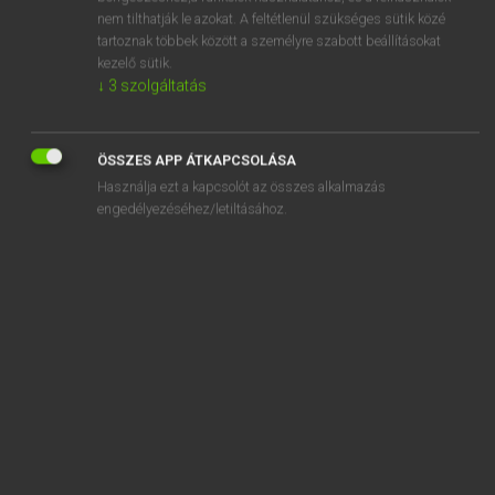
adminicle
nem tilthatják le azokat. A feltétlenül szükséges sütik közé
tartoznak többek között a személyre szabott beállításokat
administer
kezelő sütik.
administration
↓
3
szolgáltatás
administrative
ÖSSZES APP ÁTKAPCSOLÁSA
Használja ezt a kapcsolót az összes alkalmazás
engedélyezéséhez/letiltásához.
SZOTAR.NET APPLIKÁCIÓ
MICROSOFT OFFICE BŐVÍTMÉNY
BEÉPÜLŐ SZÓTÁRMODUL
ONLINE NYELVVIZSGA
EGYÉNI FELHASZNÁLÓKNAK
TANULÓKNAK
OKTATÁSI INTÉZMÉNYEKNEK
VÁLLALATI MEGOLDÁSOK