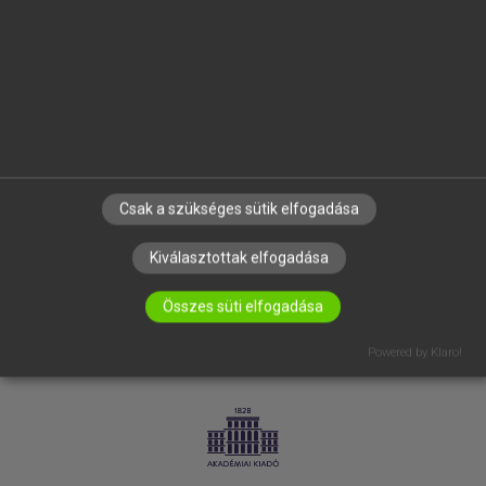
SÚGÓ
RÓLUNK
ELÉRHETŐSÉG
SÜTI BEÁLLÍTÁSOK
IRATKOZZ FEL HÍRLEVELÜNKRE!
Csak a szükséges sütik elfogadása
Kiválasztottak elfogadása
Összes süti elfogadása
Powered by Klaro!
LICENCSZERZŐDÉS
ADATVÉDELEM