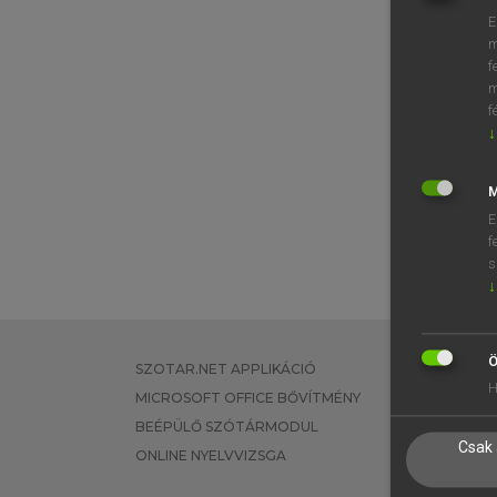
E
m
f
m
f
↓
M
E
f
s
↓
Ö
SZOTAR.NET APPLIKÁCIÓ
EGYÉNI FEL
H
MICROSOFT OFFICE BŐVÍTMÉNY
TANULÓKNA
BEÉPÜLŐ SZÓTÁRMODUL
OKTATÁSI I
Csak 
ONLINE NYELVVIZSGA
VÁLLALATI 