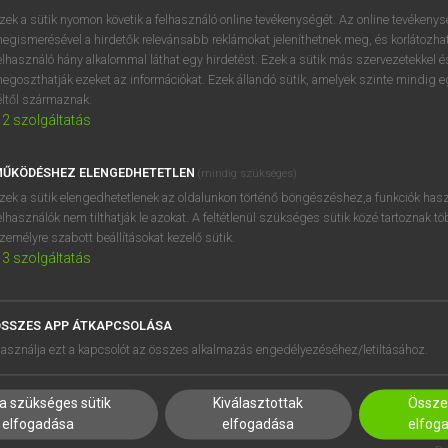
zek a sütik nyomon követik a felhasználó online tevékenységét. Az online tevékeny
egismerésével a hirdetők relevánsabb reklámokat jeleníthetnek meg, és korlátozhat
elhasználó hány alkalommal láthat egy hirdetést. Ezek a sütik más szervezetekkel és
egoszthatják ezeket az információkat. Ezek állandó sütik, amelyek szinte mindig 
éltől származnak.
2
szolgáltatás
ŰKÖDÉSHEZ ELENGEDHETETLEN
(mindig szükséges)
zek a sütik elengedhetetlenek az oldalunkon történő böngészéshez,a funkciók hasz
elhasználók nem tilthatják le azokat. A feltétlenül szükséges sütik közé tartoznak t
zemélyre szabott beállításokat kezelő sütik.
3
szolgáltatás
SSZES APP ÁTKAPCSOLÁSA
HASZNÁLÓKNAK
SÚGÓ
asználja ezt a kapcsolót az összes alkalmazás engedélyezéséhez/letiltásához.
K
RÓLUNK
NTÉZMÉNYEKNEK
ELÉRHETŐSÉG
a szükséges sütik
Kiválasztottak
Összes
MEGOLDÁSOK
SÜTI BEÁLLÍTÁSOK
elfogadása
elfogadása
elfog