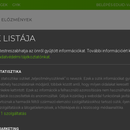
ÉGEK
GYIK
BELÉPÉS EDUID-V
ELŐZMÉNYEK
 LISTÁJA
és testreszabhatja az önről gyűjtött információkat.
További információért k
HU
DE
CN
FR
ES
IT
NL
RU
GR
adatvédelmi tájékoztatónkat
.
entes angol szótár
1
2
3
4
5
6
7
8
9
TATISZTIKA
tetszés szerint
q
w
e
r
t
z
u
i
 statisztikai sütiket „teljesítménysütiknek” is nevezik. Ezek a sütik információkat gy
ebhely használatának módjáról, többek között arról, hogy milyen oldalakat keresett 
a
s
d
f
g
h
j
k
l
é
inkekre kattintott. Ezek az információk a felhasználó azonosítására nem használható
datok összesítettek és anonimizáltak. Céljuk kizárólag a weboldal funkcióinak javít
b.
keresése szótárainkban
í
y
x
c
v
b
n
m
,
.
artoznak a harmadik féltől származó elemzési szolgáltatásokhoz tartozó sütik; ilye
zolgáltatások a látogatóelemzések, a hőtérképek és a közösségi médiaanalitika.
1
szolgáltatás
MARKETING