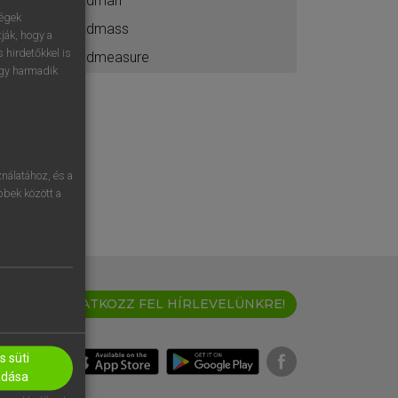
adman
ségek
admass
ják, hogy a
 hirdetőkkel is
admeasure
egy harmadik
nálatához, és a
öbbek között a
IRATKOZZ FEL HÍRLEVELÜNKRE!
 süti
adása