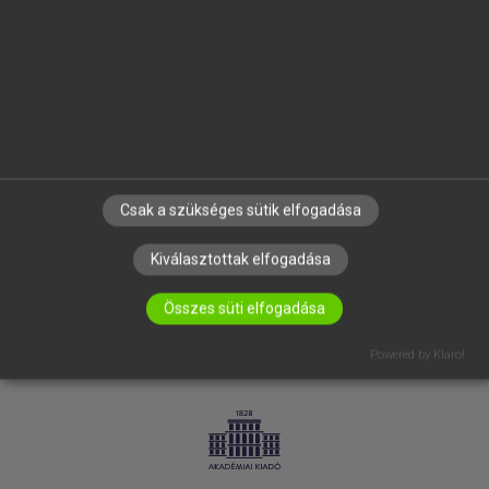
SÚGÓ
RÓLUNK
ELÉRHETŐSÉG
SÜTI BEÁLLÍTÁSOK
IRATKOZZ FEL HÍRLEVELÜNKRE!
Csak a szükséges sütik elfogadása
Kiválasztottak elfogadása
Összes süti elfogadása
Powered by Klaro!
LICENCSZERZŐDÉS
ADATVÉDELEM