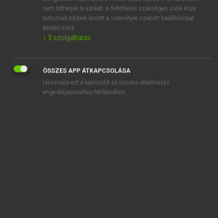
adjectival
nem tilthatják le azokat. A feltétlenül szükséges sütik közé
tartoznak többek között a személyre szabott beállításokat
adjective
kezelő sütik.
adjoin
↓
3
szolgáltatás
adjoining
ÖSSZES APP ÁTKAPCSOLÁSA
Használja ezt a kapcsolót az összes alkalmazás
engedélyezéséhez/letiltásához.
SZOTAR.NET APPLIKÁCIÓ
MICROSOFT OFFICE BŐVÍTMÉNY
BEÉPÜLŐ SZÓTÁRMODUL
ONLINE NYELVVIZSGA
EGYÉNI FELHASZNÁLÓKNAK
TANULÓKNAK
OKTATÁSI INTÉZMÉNYEKNEK
VÁLLALATI MEGOLDÁSOK