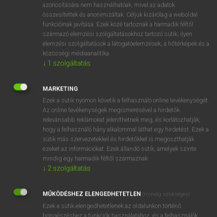
azonosítására nem használhatóak, mivel az adatok
mn
adjacent
szomszédos
összesítettek és anonimizáltak. Céljuk kizárólag a weboldal
funkcióinak javítása. Ezek közé tartoznak a harmadik féltől
határos
származó elemzési szolgáltatásokhoz tartozó sütik; ilyen
fn
szomszéd
elemzési szolgáltatások a látogatóelemzések, a hőtérképek és a
közösségi médiaanalitika.
↓
1
szolgáltatás
⚲ adjacent
keresése szótárainkban
MARKETING
Ezek a sütik nyomon követik a felhasználó online tevékenységét.
Az online tevékenységek megismerésével a hirdetők
relevánsabb reklámokat jeleníthetnek meg, és korlátozhatják,
DÍJMENTES ANGOL SZÓTÁR
hogy a felhasználó hány alkalommal láthat egy hirdetést. Ezek a
sütik más szervezetekkel és hirdetőkkel is megoszthatják
adipocere
ezeket az információkat. Ezek állandó sütik, amelyek szinte
mindig egy harmadik féltől származnak.
adipose
↓
2
szolgáltatás
adiposity
adit
MŰKÖDÉSHEZ ELENGEDHETETLEN
(mindig szükséges)
Ezek a sütik elengedhetetlenek az oldalunkon történő
adjacent
böngészéshez,a funkciók használatához, és a felhasználók