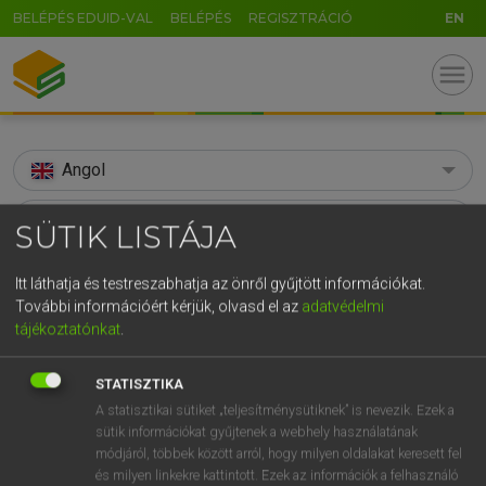
BELÉPÉS EDUID-VAL
BELÉPÉS
REGISZTRÁCIÓ
EN
menu
Angol
search
SÜTIK LISTÁJA
GR
KERESÉS
Itt láthatja és testreszabhatja az önről gyűjtött információkat.
5
6
7
8
9
ö
ü
ó
További információért kérjük, olvasd el az
adatvédelmi
TALÁLATOK
110 ms (17 db)
tájékoztatónkat
.
r
t
z
u
i
o
p
ő
ú
adjacent
adjacent
g
h
j
k
l
é
á
ű
Ω
STATISZTIKA
Díjmentes angol szótár
Angol−magyar egyetemes nagyszótár
A statisztikai sütiket „teljesítménysütiknek” is nevezik. Ezek a
v
b
n
m
,
.
-
AltGr
sütik információkat gyűjtenek a webhely használatának
módjáról, többek között arról, hogy milyen oldalakat keresett fel
Díjmentes angol szótár
arrow_forward_ios
és milyen linkekre kattintott. Ezek az információk a felhasználó