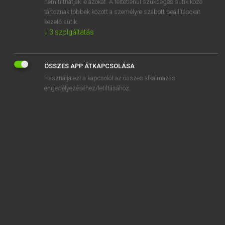
nem tilthatják le azokat. A feltétlenül szükséges sütik közé
tartoznak többek között a személyre szabott beállításokat
kezelő sütik.
↓
3
szolgáltatás
SZOTAR.NET APPLIKÁCIÓ
MICROSOFT OFFICE BŐVÍTMÉNY
ÖSSZES APP ÁTKAPCSOLÁSA
BEÉPÜLŐ SZÓTÁRMODUL
Használja ezt a kapcsolót az összes alkalmazás
ONLINE NYELVVIZSGA
engedélyezéséhez/letiltásához.
EGYÉNI FELHASZNÁLÓKNAK
TANULÓKNAK
OKTATÁSI INTÉZMÉNYEKNEK
VÁLLALATI MEGOLDÁSOK
SÚGÓ
RÓLUNK
ELÉRHETŐSÉG
SÜTI BEÁLLÍTÁSOK