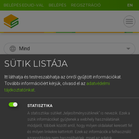
BELÉPÉS EDUID-VAL
BELÉPÉS
REGISZTRÁCIÓ
EN
menu
language
Mind
SÜTIK LISTÁJA
search
GR
Itt láthatja és testreszabhatja az önről gyűjtött információkat.
KERESÉS
További információért kérjük, olvasd el az
adatvédelmi
5
6
7
8
9
ö
ü
ó
tájékoztatónkat
.
r
t
z
u
i
o
p
ő
ú
Díjmentes angol szótár
STATISZTIKA
g
h
j
k
l
é
á
ű
Ω
A statisztikai sütiket „teljesítménysütiknek” is nevezik. Ezek a
mn
adjective
melléknévi
sütik információkat gyűjtenek a webhely használatának
v
b
n
m
,
.
-
AltGr
fn
melléknév
módjáról, többek között arról, hogy milyen oldalakat keresett fel
és milyen linkekre kattintott. Ezek az információk a felhasználó
azonosítására nem használhatóak, mivel az adatok