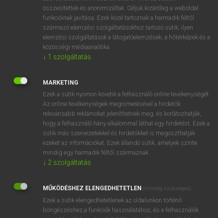
összesítettek és anonimizáltak. Céljuk kizárólag a weboldal
⚲ adjective
keresése szótárainkban
funkcióinak javítása. Ezek közé tartoznak a harmadik féltől
származó elemzési szolgáltatásokhoz tartozó sütik; ilyen
elemzési szolgáltatások a látogatóelemzések, a hőtérképek és a
közösségi médiaanalitika.
↓
1
szolgáltatás
DÍJMENTES ANGOL SZÓTÁR
adiposity
MARKETING
Ezek a sütik nyomon követik a felhasználó online tevékenységét.
adit
Az online tevékenységek megismerésével a hirdetők
adjacent
relevánsabb reklámokat jeleníthetnek meg, és korlátozhatják,
hogy a felhasználó hány alkalommal láthat egy hirdetést. Ezek a
adjectival
sütik más szervezetekkel és hirdetőkkel is megoszthatják
ezeket az információkat. Ezek állandó sütik, amelyek szinte
adjective
mindig egy harmadik féltől származnak.
adjoin
↓
2
szolgáltatás
adjoining
MŰKÖDÉSHEZ ELENGEDHETETLEN
(mindig szükséges)
adjourn
Ezek a sütik elengedhetetlenek az oldalunkon történő
adjournment
böngészéshez,a funkciók használatához, és a felhasználók