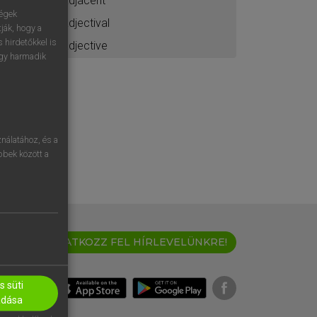
adjacent
ségek
adjectival
ják, hogy a
 hirdetőkkel is
adjective
egy harmadik
nálatához, és a
öbbek között a
IRATKOZZ FEL HÍRLEVELÜNKRE!
 süti
adása