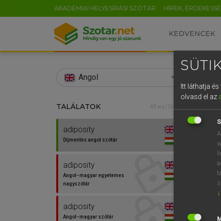
AKADÉMIAI HELYESÍRÁSI SZÓTÁR
HÍREK, ÉRDEKESS
KEDVENCEK
SÜTIK
search
Angol
Itt láthatja 
EN
olvasd el az
TALÁLATOK
Díjm
83 ms (10 db)
0
S
adiposity
adipos
A
Díjmentes angol szótár
w
l
a
adiposity
t
Angol−magyar egyetemes
⚲ adip
s
nagyszótár
↓
adiposity
Angol−magyar szótár