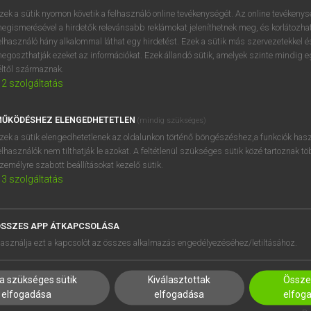
zek a sütik nyomon követik a felhasználó online tevékenységét. Az online tevékeny
egismerésével a hirdetők relevánsabb reklámokat jeleníthetnek meg, és korlátozhat
elhasználó hány alkalommal láthat egy hirdetést. Ezek a sütik más szervezetekkel és
egoszthatják ezeket az információkat. Ezek állandó sütik, amelyek szinte mindig 
éltől származnak.
2
szolgáltatás
ŰKÖDÉSHEZ ELENGEDHETETLEN
(mindig szükséges)
zek a sütik elengedhetetlenek az oldalunkon történő böngészéshez,a funkciók hasz
elhasználók nem tilthatják le azokat. A feltétlenül szükséges sütik közé tartoznak t
zemélyre szabott beállításokat kezelő sütik.
3
szolgáltatás
SSZES APP ÁTKAPCSOLÁSA
HASZNÁLÓKNAK
SÚGÓ
asználja ezt a kapcsolót az összes alkalmazás engedélyezéséhez/letiltásához.
K
RÓLUNK
NTÉZMÉNYEKNEK
ELÉRHETŐSÉG
a szükséges sütik
Kiválasztottak
Összes
MEGOLDÁSOK
SÜTI BEÁLLÍTÁSOK
elfogadása
elfogadása
elfog