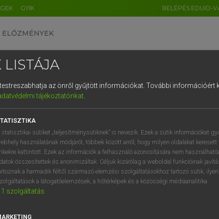
ÉGEK
GYIK
BELÉPÉS EDUID-V
ELŐZMÉNYEK
 LISTÁJA
és testreszabhatja az önről gyűjtött információkat.
További információért k
HU
DE
CN
FR
ES
IT
NL
RU
GR
adatvédelmi tájékoztatónkat
.
entes angol szótár
1
2
3
4
5
6
7
8
9
TATISZTIKA
fn
ity
elhízás
q
w
e
r
t
z
u
i
 statisztikai sütiket „teljesítménysütiknek” is nevezik. Ezek a sütik információkat gy
hájasság
ebhely használatának módjáról, többek között arról, hogy milyen oldalakat keresett 
a
s
d
f
g
h
j
k
l
é
inkekre kattintott. Ezek az információk a felhasználó azonosítására nem használható
datok összesítettek és anonimizáltak. Céljuk kizárólag a weboldal funkcióinak javít
í
y
x
c
v
b
n
m
,
.
artoznak a harmadik féltől származó elemzési szolgáltatásokhoz tartozó sütik; ilye
osity
keresése szótárainkban
zolgáltatások a látogatóelemzések, a hőtérképek és a közösségi médiaanalitika.
1
szolgáltatás
MARKETING