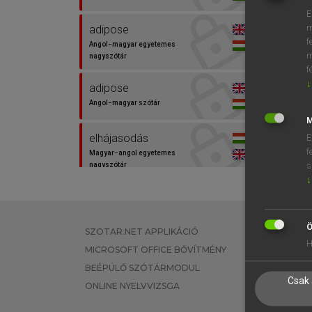
E
m
adipose
f
Angol−magyar egyetemes
m
nagyszótár
f
↓
adipose
Angol−magyar szótár
M
elhájasodás
E
f
Magyar−angol egyetemes
s
nagyszótár
↓
elhízás
Magyar−angol egyetemes
nagyszótár
Ö
SZOTAR.NET APPLIKÁCIÓ
EGYÉNI FEL
H
MICROSOFT OFFICE BŐVÍTMÉNY
TANULÓKNA
zsírszövet
BEÉPÜLŐ SZÓTÁRMODUL
OKTATÁSI I
Magyar−angol egyetemes
Csak 
nagyszótár
ONLINE NYELVVIZSGA
VÁLLALATI 