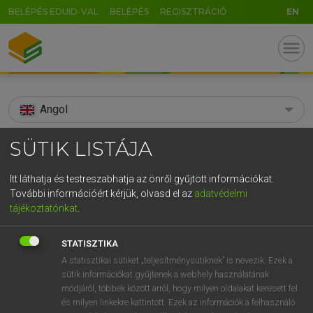
BELÉPÉS EDUID-VAL
BELÉPÉS
REGISZTRÁCIÓ
EN
menu
Angol
search
SÜTIK LISTÁJA
GR
KERESÉS
Itt láthatja és testreszabhatja az önről gyűjtött információkat.
5
6
7
8
9
ö
ü
ó
További információért kérjük, olvasd el az
adatvédelmi
TALÁLATOK
113 ms (5 db)
tájékoztatónkat
.
r
t
z
u
i
o
p
ő
ú
address-book
címjegyzék
STATISZTIKA
g
h
j
k
l
é
á
ű
Ω
Díjmentes angol szótár
Magyar−angol egyetemes nagyszótár
A statisztikai sütiket „teljesítménysütiknek” is nevezik. Ezek a
sütik információkat gyűjtenek a webhely használatának
v
b
n
m
,
.
-
AltGr
módjáról, többek között arról, hogy milyen oldalakat keresett fel
Díjmentes angol szótár
arrow_forward_ios
és milyen linkekre kattintott. Ezek az információk a felhasználó