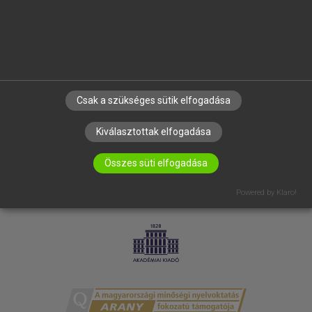
RÓLUNK
ELÉRHETŐSÉG
SÜTI BEÁLLÍTÁSOK
IRATKOZZ FEL HÍRLEVELÜNKRE!
Csak a szükséges sütik elfogadása
Kiválasztottak elfogadása
Összes süti elfogadása
Powered by Klaro!
LICENCSZERZŐDÉS
ADATVÉDELEM