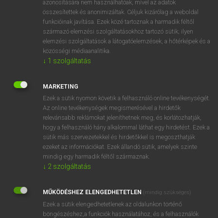
azonosítására nem használhatóak, mivel az adatok
összesítettek és anonimizáltak. Céljuk kizárólag a weboldal
fn
address-book
címjegyzék
funkcióinak javítása. Ezek közé tartoznak a harmadik féltől
származó elemzési szolgáltatásokhoz tartozó sütik; ilyen
elemzési szolgáltatások a látogatóelemzések, a hőtérképek és a
⚲ address-book
keresése szótárainkban
közösségi médiaanalitika.
↓
1
szolgáltatás
MARKETING
Ezek a sütik nyomon követik a felhasználó online tevékenységét.
DÍJMENTES ANGOL SZÓTÁR
Az online tevékenységek megismerésével a hirdetők
relevánsabb reklámokat jeleníthetnek meg, és korlátozhatják,
add on
hogy a felhasználó hány alkalommal láthat egy hirdetést. Ezek a
add-on
sütik más szervezetekkel és hirdetőkkel is megoszthatják
ezeket az információkat. Ezek állandó sütik, amelyek szinte
address
mindig egy harmadik féltől származnak.
address book
↓
2
szolgáltatás
address-book
MŰKÖDÉSHEZ ELENGEDHETETLEN
(mindig szükséges)
addressee
Ezek a sütik elengedhetetlenek az oldalunkon történő
add to
böngészéshez,a funkciók használatához, és a felhasználók