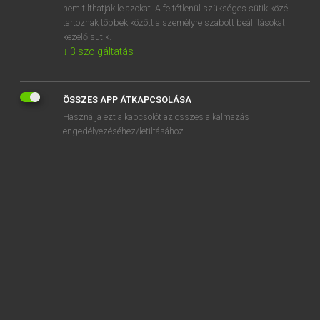
nem tilthatják le azokat. A feltétlenül szükséges sütik közé
add together
tartoznak többek között a személyre szabott beállításokat
adduce
kezelő sütik.
↓
3
szolgáltatás
ÖSSZES APP ÁTKAPCSOLÁSA
SZOTAR.NET APPLIKÁCIÓ
Használja ezt a kapcsolót az összes alkalmazás
engedélyezéséhez/letiltásához.
MICROSOFT OFFICE BŐVÍTMÉNY
BEÉPÜLŐ SZÓTÁRMODUL
ONLINE NYELVVIZSGA
EGYÉNI FELHASZNÁLÓKNAK
TANULÓKNAK
OKTATÁSI INTÉZMÉNYEKNEK
VÁLLALATI MEGOLDÁSOK
SÚGÓ