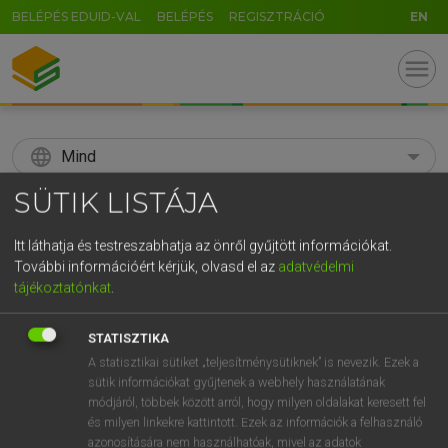
BELÉPÉS EDUID-VAL
BELÉPÉS
REGISZTRÁCIÓ
EN
menu
language
Mind
SÜTIK LISTÁJA
search
GR
Itt láthatja és testreszabhatja az önről gyűjtött információkat.
KERESÉS
További információért kérjük, olvasd el az
adatvédelmi
5
6
7
8
9
ö
ü
ó
tájékoztatónkat
.
r
t
z
u
i
o
p
ő
ú
Díjmentes angol szótár
STATISZTIKA
g
h
j
k
l
é
á
ű
Ω
A statisztikai sütiket „teljesítménysütiknek” is nevezik. Ezek a
ige
add on
hozzászámít vmhez
sütik információkat gyűjtenek a webhely használatának
v
b
n
m
,
.
-
AltGr
módjáról, többek között arról, hogy milyen oldalakat keresett fel
és milyen linkekre kattintott. Ezek az információk a felhasználó
azonosítására nem használhatóak, mivel az adatok