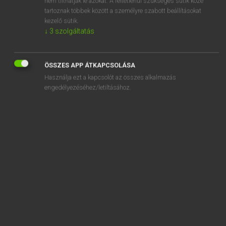
nem tilthatják le azokat. A feltétlenül szükséges sütik közé
tartoznak többek között a személyre szabott beállításokat
kezelő sütik.
SZOTAR.NET APPLIKÁCIÓ
↓
3
szolgáltatás
MICROSOFT OFFICE BŐVÍTMÉNY
BEÉPÜLŐ SZÓTÁRMODUL
ÖSSZES APP ÁTKAPCSOLÁSA
ONLINE NYELVVIZSGA
Használja ezt a kapcsolót az összes alkalmazás
engedélyezéséhez/letiltásához.
EGYÉNI FELHASZNÁLÓKNAK
TANULÓKNAK
OKTATÁSI INTÉZMÉNYEKNEK
VÁLLALATI MEGOLDÁSOK
SÚGÓ
RÓLUNK
ELÉRHETŐSÉG
SÜTI BEÁLLÍTÁSOK