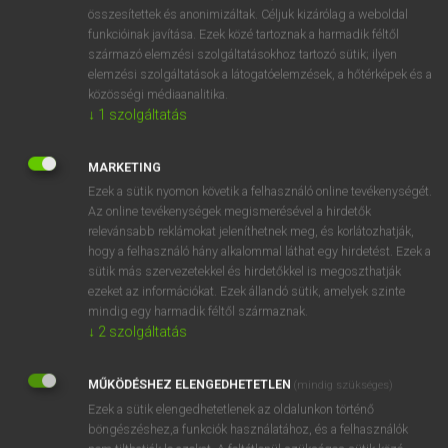
⚲ add on
keresése szótárainkban
összesítettek és anonimizáltak. Céljuk kizárólag a weboldal
funkcióinak javítása. Ezek közé tartoznak a harmadik féltől
származó elemzési szolgáltatásokhoz tartozó sütik; ilyen
elemzési szolgáltatások a látogatóelemzések, a hőtérképek és a
közösségi médiaanalitika.
DÍJMENTES ANGOL SZÓTÁR
↓
1
szolgáltatás
additional
MARKETING
additionally
Ezek a sütik nyomon követik a felhasználó online tevékenységét.
additive
Az online tevékenységek megismerésével a hirdetők
relevánsabb reklámokat jeleníthetnek meg, és korlátozhatják,
addle
hogy a felhasználó hány alkalommal láthat egy hirdetést. Ezek a
add on
sütik más szervezetekkel és hirdetőkkel is megoszthatják
ezeket az információkat. Ezek állandó sütik, amelyek szinte
add-on
mindig egy harmadik féltől származnak.
address
↓
2
szolgáltatás
address book
MŰKÖDÉSHEZ ELENGEDHETETLEN
(mindig szükséges)
address-book
Ezek a sütik elengedhetetlenek az oldalunkon történő
böngészéshez,a funkciók használatához, és a felhasználók