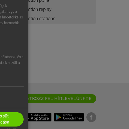
action point
ségek
action replay
ják, hogy a
 hirdetőkkel is
action stations
egy harmadik
nálatához, és a
öbbek között a
IRATKOZZ FEL HÍRLEVELÜNKRE!
 süti
adása