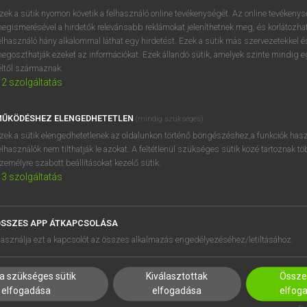
zek a sütik nyomon követik a felhasználó online tevékenységét. Az online tevékeny
egismerésével a hirdetők relevánsabb reklámokat jeleníthetnek meg, és korlátozhat
elhasználó hány alkalommal láthat egy hirdetést. Ezek a sütik más szervezetekkel és
egoszthatják ezeket az információkat. Ezek állandó sütik, amelyek szinte mindig 
éltől származnak.
2
szolgáltatás
ŰKÖDÉSHEZ ELENGEDHETETLEN
(mindig szükséges)
zek a sütik elengedhetetlenek az oldalunkon történő böngészéshez,a funkciók hasz
elhasználók nem tilthatják le azokat. A feltétlenül szükséges sütik közé tartoznak t
zemélyre szabott beállításokat kezelő sütik.
3
szolgáltatás
SSZES APP ÁTKAPCSOLÁSA
HASZNÁLÓKNAK
SÚGÓ
asználja ezt a kapcsolót az összes alkalmazás engedélyezéséhez/letiltásához.
K
RÓLUNK
NTÉZMÉNYEKNEK
ELÉRHETŐSÉG
a szükséges sütik
Kiválasztottak
Összes
MEGOLDÁSOK
SÜTI BEÁLLÍTÁSOK
elfogadása
elfogadása
elfog