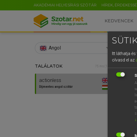
AKADÉMIAI HELYESÍRÁSI SZÓTÁR
HÍREK, ÉRDEKESS
KEDVENCEK
SÜTIK
search
Angol
Itt láthatja 
EN
olvasd el az
TALÁLATOK
Díjm
75 ms (1 db)
0
S
actionless
action
A
Díjmentes angol szótár
w
l
a
t
s
↓
⚲ acti