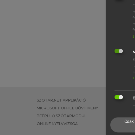
E
m
f
m
f
↓
M
E
f
s
↓
Ö
SZOTAR.NET APPLIKÁCIÓ
EGYÉNI FEL
H
MICROSOFT OFFICE BŐVÍTMÉNY
TANULÓKNA
BEÉPÜLŐ SZÓTÁRMODUL
OKTATÁSI I
Csak 
ONLINE NYELVVIZSGA
VÁLLALATI 