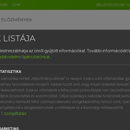
ÉGEK
GYIK
BELÉPÉS EDUID-V
ELŐZMÉNYEK
 LISTÁJA
és testreszabhatja az önről gyűjtött információkat.
További információért k
HU
DE
CN
FR
ES
IT
NL
RU
GR
adatvédelmi tájékoztatónkat
.
entes angol szótár
1
2
3
4
5
6
7
8
9
TATISZTIKA
mn
less
mozdulatlan
q
w
e
r
t
z
u
i
 statisztikai sütiket „teljesítménysütiknek” is nevezik. Ezek a sütik információkat gy
tehetetlen
ebhely használatának módjáról, többek között arról, hogy milyen oldalakat keresett 
a
s
d
f
g
h
j
k
l
é
inkekre kattintott. Ezek az információk a felhasználó azonosítására nem használható
indifferens
datok összesítettek és anonimizáltak. Céljuk kizárólag a weboldal funkcióinak javít
í
y
x
c
v
b
n
m
,
.
artoznak a harmadik féltől származó elemzési szolgáltatásokhoz tartozó sütik; ilye
zolgáltatások a látogatóelemzések, a hőtérképek és a közösségi médiaanalitika.
1
szolgáltatás
onless
keresése szótárainkban
MARKETING