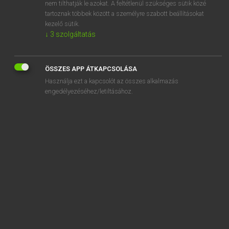
active
nem tilthatják le azokat. A feltétlenül szükséges sütik közé
tartoznak többek között a személyre szabott beállításokat
kezelő sütik.
↓
3
szolgáltatás
SZOTAR.NET APPLIKÁCIÓ
ÖSSZES APP ÁTKAPCSOLÁSA
MICROSOFT OFFICE BŐVÍTMÉNY
Használja ezt a kapcsolót az összes alkalmazás
BEÉPÜLŐ SZÓTÁRMODUL
engedélyezéséhez/letiltásához.
ONLINE NYELVVIZSGA
EGYÉNI FELHASZNÁLÓKNAK
TANULÓKNAK
OKTATÁSI INTÉZMÉNYEKNEK
VÁLLALATI MEGOLDÁSOK
SÚGÓ
RÓLUNK
ELÉRHETŐSÉG