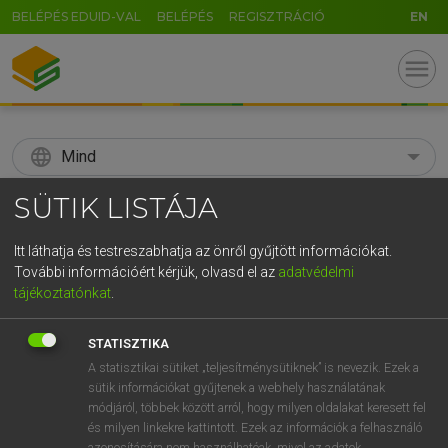
BELÉPÉS EDUID-VAL
BELÉPÉS
REGISZTRÁCIÓ
EN
menu
language
Mind
SÜTIK LISTÁJA
search
GR
KERESÉS
Itt láthatja és testreszabhatja az önről gyűjtött információkat.
További információért kérjük, olvasd el az
adatvédelmi
5
6
7
8
9
ö
ü
ó
tájékoztatónkat
.
r
t
z
u
i
o
p
ő
ú
Díjmentes angol szótár
STATISZTIKA
g
h
j
k
l
é
á
ű
Ω
A statisztikai sütiket „teljesítménysütiknek” is nevezik. Ezek a
fn
action replay
ismétlés
sütik információkat gyűjtenek a webhely használatának
v
b
n
m
,
.
-
AltGr
visszajátszás
módjáról, többek között arról, hogy milyen oldalakat keresett fel
lassított felvétel
és milyen linkekre kattintott. Ezek az információk a felhasználó
azonosítására nem használhatóak, mivel az adatok