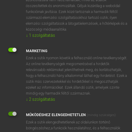
összesítettek és anonimizáltak. Céljuk kizárólag a weboldal
funkcióinak javítása. Ezek közé tartoznak a harmadik féltől
⚲ action replay
keresése szótárainkban
származó elemzési szolgáltatásokhoz tartozó sütik; ilyen
elemzési szolgáltatások a látogatóelemzések, a hőtérképek és a
közösségi médiaanalitika.
↓
1
szolgáltatás
DÍJMENTES ANGOL SZÓTÁR
MARKETING
action group
Ezek a sütik nyomon követik a felhasználó online tevékenységét.
Az online tevékenységek megismerésével a hirdetők
actionless
relevánsabb reklámokat jeleníthetnek meg, és korlátozhatják,
hogy a felhasználó hány alkalommal láthat egy hirdetést. Ezek a
action painting
sütik más szervezetekkel és hirdetőkkel is megoszthatják
action point
ezeket az információkat. Ezek állandó sütik, amelyek szinte
mindig egy harmadik féltől származnak.
action replay
↓
2
szolgáltatás
action stations
activate
MŰKÖDÉSHEZ ELENGEDHETETLEN
(mindig szükséges)
Ezek a sütik elengedhetetlenek az oldalunkon történő
activated
böngészéshez,a funkciók használatához, és a felhasználók