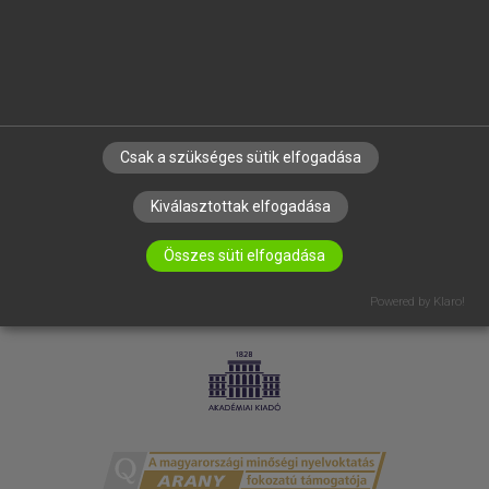
RÓLUNK
ELÉRHETŐSÉG
SÜTI BEÁLLÍTÁSOK
IRATKOZZ FEL HÍRLEVELÜNKRE!
Csak a szükséges sütik elfogadása
Kiválasztottak elfogadása
Összes süti elfogadása
Powered by Klaro!
LICENCSZERZŐDÉS
ADATVÉDELEM