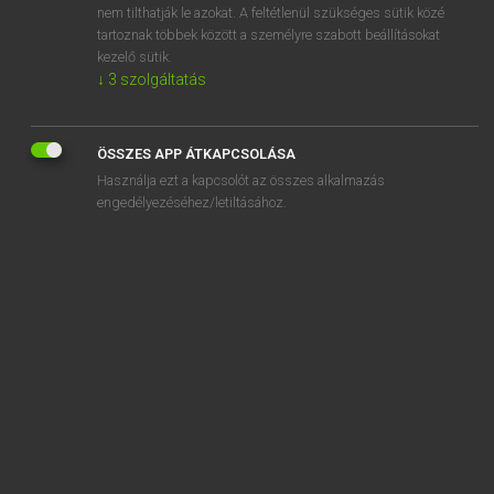
nem tilthatják le azokat. A feltétlenül szükséges sütik közé
across the board
tartoznak többek között a személyre szabott beállításokat
across-the-board
kezelő sütik.
↓
3
szolgáltatás
ÖSSZES APP ÁTKAPCSOLÁSA
SZOTAR.NET APPLIKÁCIÓ
Használja ezt a kapcsolót az összes alkalmazás
engedélyezéséhez/letiltásához.
MICROSOFT OFFICE BŐVÍTMÉNY
BEÉPÜLŐ SZÓTÁRMODUL
ONLINE NYELVVIZSGA
EGYÉNI FELHASZNÁLÓKNAK
TANULÓKNAK
OKTATÁSI INTÉZMÉNYEKNEK
VÁLLALATI MEGOLDÁSOK
SÚGÓ