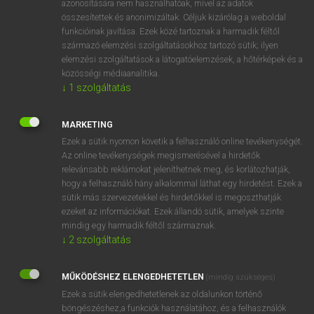
azonosítására nem használhatóak, mivel az adatok
összesítettek és anonimizáltak. Céljuk kizárólag a weboldal
fn
acrophobia
akrofóbia
funkcióinak javítása. Ezek közé tartoznak a harmadik féltől
származó elemzési szolgáltatásokhoz tartozó sütik; ilyen
elemzési szolgáltatások a látogatóelemzések, a hőtérképek és a
⚲ acrophobia
keresése szótárainkban
közösségi médiaanalitika.
↓
1
szolgáltatás
MARKETING
Ezek a sütik nyomon követik a felhasználó online tevékenységét.
DÍJMENTES ANGOL SZÓTÁR
Az online tevékenységek megismerésével a hirdetők
relevánsabb reklámokat jeleníthetnek meg, és korlátozhatják,
acrobatics
hogy a felhasználó hány alkalommal láthat egy hirdetést. Ezek a
acromegaly
sütik más szervezetekkel és hirdetőkkel is megoszthatják
ezeket az információkat. Ezek állandó sütik, amelyek szinte
acronym
mindig egy harmadik féltől származnak.
acropetal
↓
2
szolgáltatás
acrophobia
MŰKÖDÉSHEZ ELENGEDHETETLEN
(mindig szükséges)
acropolis
Ezek a sütik elengedhetetlenek az oldalunkon történő
across
böngészéshez,a funkciók használatához, és a felhasználók