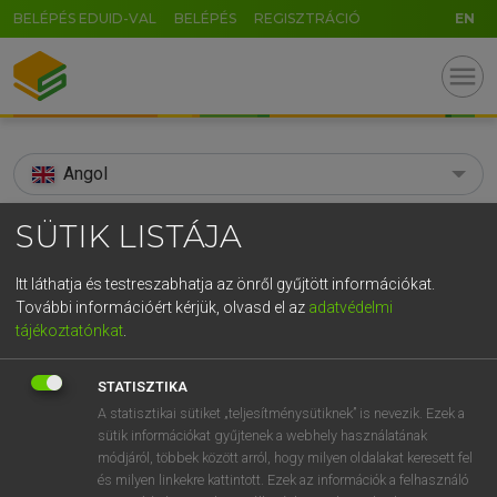
BELÉPÉS EDUID-VAL
BELÉPÉS
REGISZTRÁCIÓ
EN
menu
Angol
search
SÜTIK LISTÁJA
GR
KERESÉS
Itt láthatja és testreszabhatja az önről gyűjtött információkat.
5
6
7
8
9
ö
ü
ó
További információért kérjük, olvasd el az
adatvédelmi
TALÁLATOK
88 ms (5 db)
tájékoztatónkat
.
r
t
z
u
i
o
p
ő
ú
acrophobia
acrophobia
STATISZTIKA
g
h
j
k
l
é
á
ű
Ω
Díjmentes angol szótár
Angol−magyar egyetemes nagyszótár
A statisztikai sütiket „teljesítménysütiknek” is nevezik. Ezek a
sütik információkat gyűjtenek a webhely használatának
v
b
n
m
,
.
-
AltGr
módjáról, többek között arról, hogy milyen oldalakat keresett fel
Díjmentes angol szótár
arrow_forward_ios
és milyen linkekre kattintott. Ezek az információk a felhasználó