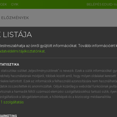
ÉGEK
GYIK
BELÉPÉS EDUID-V
ELŐZMÉNYEK
 LISTÁJA
és testreszabhatja az önről gyűjtött információkat.
További információért k
HU
DE
CN
FR
ES
IT
NL
RU
GR
adatvédelmi tájékoztatónkat
.
 A. PÉTER, VARGA GYÖRGY
1
2
3
4
5
6
7
8
9
yar−angol egyetemes nagyszótár
TATISZTIKA
q
w
e
r
t
z
u
i
 statisztikai sütiket „teljesítménysütiknek” is nevezik. Ezek a sütik információkat gy
ebhely használatának módjáról, többek között arról, hogy milyen oldalakat keresett 
a
s
d
f
g
h
j
k
l
é
inkekre kattintott. Ezek az információk a felhasználó azonosítására nem használható
datok összesítettek és anonimizáltak. Céljuk kizárólag a weboldal funkcióinak javít
í
y
x
c
v
b
n
m
,
.
artoznak a harmadik féltől származó elemzési szolgáltatásokhoz tartozó sütik; ilye
zolgáltatások a látogatóelemzések, a hőtérképek és a közösségi médiaanalitika.
VAN ELŐFIZETÉSED?
NINCS ELŐFIZETÉSED
1
szolgáltatás
előfizetésem a teljes szócikk
Nincs regisztrációm és előfiz
megtekintéséhez.
A szótár 2 órás, díjmente
MARKETING