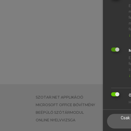
E
m
f
m
f
↓
M
E
f
s
↓
Ö
SZOTAR.NET APPLIKÁCIÓ
EGYÉNI FEL
H
MICROSOFT OFFICE BŐVÍTMÉNY
TANULÓKNA
BEÉPÜLŐ SZÓTÁRMODUL
OKTATÁSI I
Csak 
ONLINE NYELVVIZSGA
VÁLLALATI 