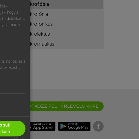
akrofóbia
ához
ségek
ják, hogy a
akrofónia
 hirdetőkkel is
akrofonikus
egy harmadik
akrolektus
akromatikus
nálatához, és a
öbbek között a
IRATKOZZ FEL HÍRLEVELÜNKRE!
 süti
adása