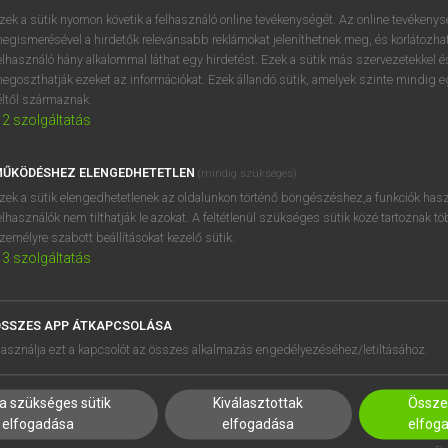
próbaverziójának elindítás
zek a sütik nyomon követik a felhasználó online tevékenységét. Az online tevékeny
BELÉPÉS
regisztrálok és
belépek
.
egismerésével a hirdetők relevánsabb reklámokat jeleníthetnek meg, és korlátozhat
elhasználó hány alkalommal láthat egy hirdetést. Ezek a sütik más szervezetekkel és
egoszthatják ezeket az információkat. Ezek állandó sütik, amelyek szinte mindig 
REGISZTRÁCIÓ
éltől származnak.
2
szolgáltatás
ŰKÖDÉSHEZ ELENGEDHETETLEN
(mindig szükséges)
zek a sütik elengedhetetlenek az oldalunkon történő böngészéshez,a funkciók hasz
elhasználók nem tilthatják le azokat. A feltétlenül szükséges sütik közé tartoznak t
zemélyre szabott beállításokat kezelő sütik.
3
szolgáltatás
SSZES APP ÁTKAPCSOLÁSA
HASZNÁLÓKNAK
SÚGÓ
asználja ezt a kapcsolót az összes alkalmazás engedélyezéséhez/letiltásához.
K
RÓLUNK
NTÉZMÉNYEKNEK
ELÉRHETŐSÉG
a szükséges sütik
Kiválasztottak
Összes
MEGOLDÁSOK
SÜTI BEÁLLÍTÁSOK
elfogadása
elfogadása
elfog