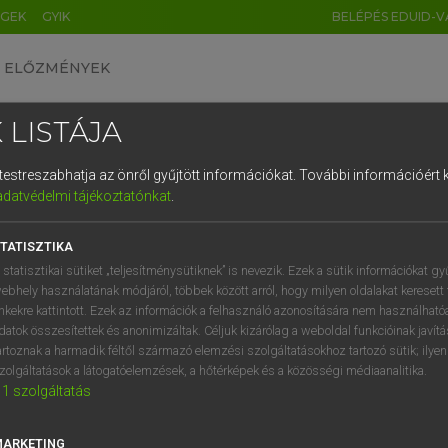
ÉGEK
GYIK
BELÉPÉS EDUID-V
ELŐZMÉNYEK
 LISTÁJA
és testreszabhatja az önről gyűjtött információkat.
További információért k
HU
DE
CN
FR
ES
IT
NL
RU
GR
adatvédelmi tájékoztatónkat
.
entes angol szótár
1
2
3
4
5
6
7
8
9
TATISZTIKA
fn
at
akrobata
q
w
e
r
t
z
u
i
 statisztikai sütiket „teljesítménysütiknek” is nevezik. Ezek a sütik információkat gy
artista
ebhely használatának módjáról, többek között arról, hogy milyen oldalakat keresett 
a
s
d
f
g
h
j
k
l
é
inkekre kattintott. Ezek az információk a felhasználó azonosítására nem használható
légtornász
datok összesítettek és anonimizáltak. Céljuk kizárólag a weboldal funkcióinak javít
erőművész
í
y
x
c
v
b
n
m
,
.
artoznak a harmadik féltől származó elemzési szolgáltatásokhoz tartozó sütik; ilye
zolgáltatások a látogatóelemzések, a hőtérképek és a közösségi médiaanalitika.
1
szolgáltatás
obat
keresése szótárainkban
MARKETING