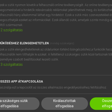
zek a sütik nyomon követik a felhasználó online tevékenységét. Az online tevékeny
egismerésével a hirdetők relevánsabb reklámokat jeleníthetnek meg, és korlátozhat
elhasználó hány alkalommal láthat egy hirdetést. Ezek a sütik más szervezetekkel és
egoszthatják ezeket az információkat. Ezek állandó sütik, amelyek szinte mindig 
éltől származnak.
2
szolgáltatás
ŰKÖDÉSHEZ ELENGEDHETETLEN
(mindig szükséges)
zek a sütik elengedhetetlenek az oldalunkon történő böngészéshez,a funkciók hasz
elhasználók nem tilthatják le azokat. A feltétlenül szükséges sütik közé tartoznak t
zemélyre szabott beállításokat kezelő sütik.
3
szolgáltatás
SSZES APP ÁTKAPCSOLÁSA
HASZNÁLÓKNAK
SÚGÓ
asználja ezt a kapcsolót az összes alkalmazás engedélyezéséhez/letiltásához.
K
RÓLUNK
NTÉZMÉNYEKNEK
ELÉRHETŐSÉG
a szükséges sütik
Kiválasztottak
Összes
MEGOLDÁSOK
SÜTI BEÁLLÍTÁSOK
elfogadása
elfogadása
elfog