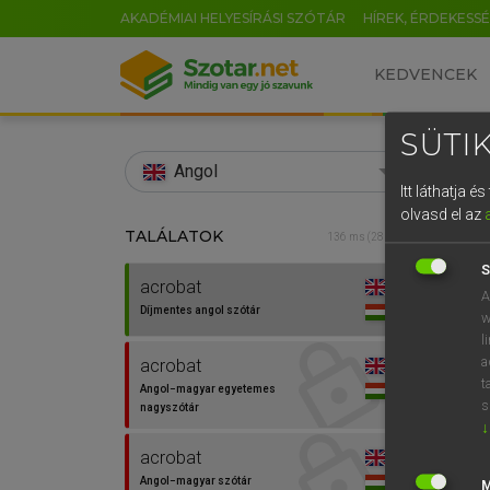
AKADÉMIAI HELYESÍRÁSI SZÓTÁR
HÍREK, ÉRDEKESS
KEDVENCEK
SÜTIK
search
Angol
Itt láthatja 
EN
olvasd el az
TALÁLATOK
Díjm
136 ms (28 db)
0
S
acrobat
acrob
A
Díjmentes angol szótár
w
l
a
acrobat
t
Angol−magyar egyetemes
s
nagyszótár
↓
acrobat
⚲ acr
Angol−magyar szótár