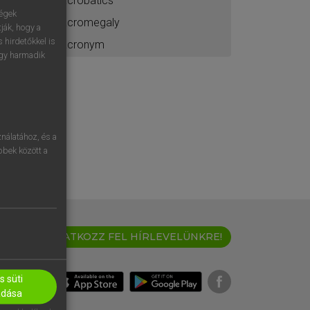
acrobatics
ségek
acromegaly
ják, hogy a
 hirdetőkkel is
acronym
egy harmadik
nálatához, és a
öbbek között a
IRATKOZZ FEL HÍRLEVELÜNKRE!
 süti
adása