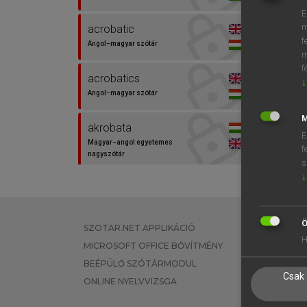
E
m
acrobatic
f
Angol−magyar szótár
m
f
acrobatics
↓
Angol−magyar szótár
M
akrobata
E
Magyar−angol egyetemes
f
nagyszótár
s
↓
akrobata
Magyar−angol szótár
Ö
SZOTAR.NET APPLIKÁCIÓ
EGYÉNI FEL
akrobatamutatvány
H
MICROSOFT OFFICE BŐVÍTMÉNY
TANULÓKNA
Magyar−angol egyetemes
nagyszótár
BEÉPÜLŐ SZÓTÁRMODUL
OKTATÁSI I
Csak 
ONLINE NYELVVIZSGA
VÁLLALATI 
akrobatamutatvány
Magyar−angol szótár