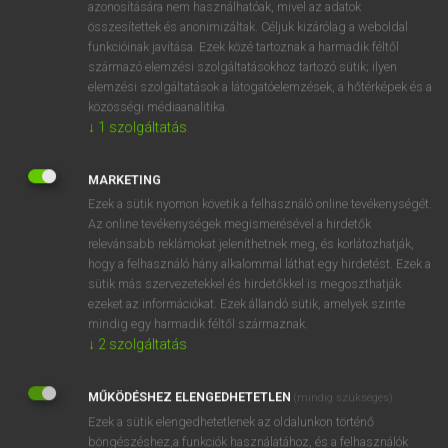
azonosítására nem használhatóak, mivel az adatok
fn
acoustics
akusztika
összesítettek és anonimizáltak. Céljuk kizárólag a weboldal
funkcióinak javítása. Ezek közé tartoznak a harmadik féltől
hangtan
származó elemzési szolgáltatásokhoz tartozó sütik; ilyen
elemzési szolgáltatások a látogatóelemzések, a hőtérképek és a
közösségi médiaanalitika.
↓
1
szolgáltatás
⚲ acoustics
keresése szótárainkban
MARKETING
Ezek a sütik nyomon követik a felhasználó online tevékenységét.
Az online tevékenységek megismerésével a hirdetők
DÍJMENTES ANGOL SZÓTÁR
relevánsabb reklámokat jeleníthetnek meg, és korlátozhatják,
hogy a felhasználó hány alkalommal láthat egy hirdetést. Ezek a
acorn
sütik más szervezetekkel és hirdetőkkel is megoszthatják
acotyledon
ezeket az információkat. Ezek állandó sütik, amelyek szinte
mindig egy harmadik féltől származnak.
acoustic
↓
2
szolgáltatás
acoustician
MŰKÖDÉSHEZ ELENGEDHETETLEN
acoustics
(mindig szükséges)
Ezek a sütik elengedhetetlenek az oldalunkon történő
acquaint
böngészéshez,a funkciók használatához, és a felhasználók