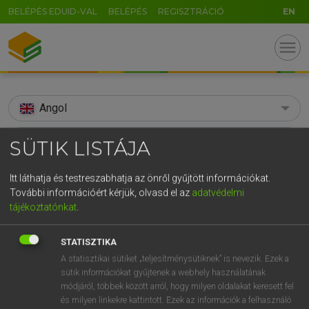
BELÉPÉS EDUID-VAL
BELÉPÉS
REGISZTRÁCIÓ
EN
menu
Angol
search
SÜTIK LISTÁJA
GR
KERESÉS
Itt láthatja és testreszabhatja az önről gyűjtött információkat.
5
6
7
8
9
ö
ü
ó
További információért kérjük, olvasd el az
adatvédelmi
TALÁLATOK
93 ms (35 db)
tájékoztatónkat
.
r
t
z
u
i
o
p
ő
ú
acoustics
acoustics
STATISZTIKA
g
h
j
k
l
é
á
ű
Ω
Díjmentes angol szótár
Angol−magyar egyetemes nagyszótár
A statisztikai sütiket „teljesítménysütiknek” is nevezik. Ezek a
v
b
n
m
,
.
-
AltGr
sütik információkat gyűjtenek a webhely használatának
módjáról, többek között arról, hogy milyen oldalakat keresett fel
Díjmentes angol szótár
arrow_forward_ios
és milyen linkekre kattintott. Ezek az információk a felhasználó