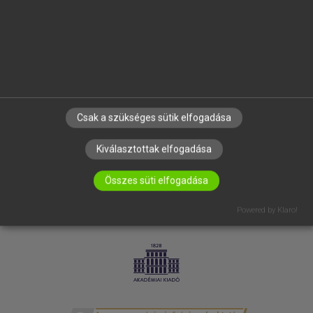
SÚGÓ
RÓLUNK
ELÉRHETŐSÉG
SÜTI BEÁLLÍTÁSOK
IRATKOZZ FEL HÍRLEVELÜNKRE!
Csak a szükséges sütik elfogadása
Kiválasztottak elfogadása
Összes süti elfogadása
Powered by Klaro!
LICENCSZERZŐDÉS
ADATVÉDELEM