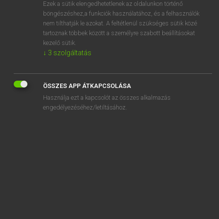
Ezek a sütik elengedhetetlenek az oldalunkon történő
böngészéshez,a funkciók használatához, és a felhasználók
nem tilthatják le azokat. A feltétlenül szükséges sütik közé
Lázár A. Péter, Varga György
tartoznak többek között a személyre szabott beállításokat
MAGYAR−ANGOL EGYETEMES NAGYSZÓTÁR
kezelő sütik.
↓
3
szolgáltatás
Kapcsolódó anyagok
hangszóró
ÖSSZES APP ÁTKAPCSOLÁSA
hangtalan
Használja ezt a kapcsolót az összes alkalmazás
hangtámadás
engedélyezéséhez/letiltásához.
hangtan
hangtani
hangtár
hangtartomány
hangtechnikus
hangterapeuta