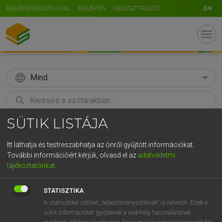
BELÉPÉS EDUID-VAL
BELÉPÉS
REGISZTRÁCIÓ
EN
menu
language
Mind
search
SÜTIK LISTÁJA
U
GR
KERESÉS
5
6
7
8
9
ö
ü
ó
Itt láthatja és testreszabhatja az önről gyűjtött információkat.
További információért kérjük, olvasd el az
adatvédelmi
r
t
z
u
i
o
p
ő
ú
LÁZÁR A. PÉTER, VARGA GYÖRGY
tájékoztatónkat
.
Magyar−angol egyetemes nagyszótár
g
h
j
k
l
é
á
ű
Ω
STATISZTIKA
v
b
n
m
,
.
-
AltGr
A statisztikai sütiket „teljesítménysütiknek” is nevezik. Ezek a
sütik információkat gyűjtenek a webhely használatának