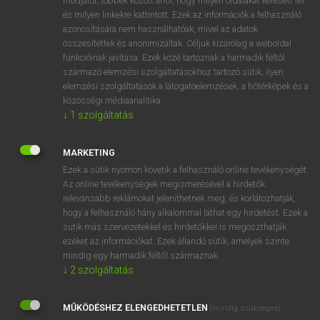
módjáról, többek között arról, hogy milyen oldalakat keresett fel
és milyen linkekre kattintott. Ezek az információk a felhasználó
VAN ELŐFIZETÉSED?
azonosítására nem használhatóak, mivel az adatok
összesítettek és anonimizáltak. Céljuk kizárólag a weboldal
Van előfizetésem a teljes szócikk megtekintéséhez.
funkcióinak javítása. Ezek közé tartoznak a harmadik féltől
származó elemzési szolgáltatásokhoz tartozó sütik; ilyen
BELÉPÉS
elemzési szolgáltatások a látogatóelemzések, a hőtérképek és a
közösségi médiaanalitika.
↓
1
szolgáltatás
MARKETING
Ezek a sütik nyomon követik a felhasználó online tevékenységét.
Az online tevékenységek megismerésével a hirdetők
NINCS ELŐFIZETÉSED?
relevánsabb reklámokat jeleníthetnek meg, és korlátozhatják,
Nincs regisztrációm és előfizetésem. A szótár 2 órás,
hogy a felhasználó hány alkalommal láthat egy hirdetést. Ezek a
díjmentes próbaverziójának elindításához regisztrálok és
sütik más szervezetekkel és hirdetőkkel is megoszthatják
belépek
.
ezeket az információkat. Ezek állandó sütik, amelyek szinte
mindig egy harmadik féltől származnak.
↓
2
szolgáltatás
REGISZTRÁCIÓ
MŰKÖDÉSHEZ ELENGEDHETETLEN
(mindig szükséges)