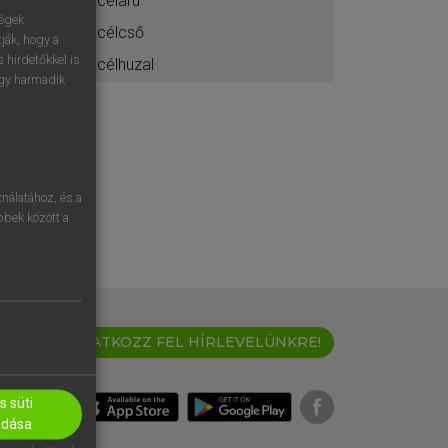
acéláru
ségek
acélcső
ják, hogy a
 hirdetőkkel is
acélhuzal
egy harmadik
nálatához, és a
öbbek között a
IRATKOZZ FEL HÍRLEVELÜNKRE!
 süti
adása