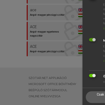
E
m
ace
i
f
Angol−magyar pénzügyi szótár
m
f
ACE
↓
⚲ ace
Angol−magyar egyetemes
nagyszótár
M
ACE
E
f
Angol−magyar pénzügyi szótár
s
↓
ACE
Angol−magyar műszaki szótár
Ö
SZOTAR.NET APPLIKÁCIÓ
EGYÉNI FEL
Action communautaire
H
MICROSOFT OFFICE BŐVÍTMÉNY
TANULÓKNA
de coopération dans le
BEÉPÜLŐ SZÓTÁRMODUL
OKTATÁSI I
domaine de la science
Csak 
ONLINE NYELVVIZSGA
VÁLLALATI 
économique
Európai uniós terminológiai szótár