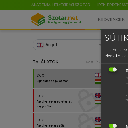
AKADÉMIAI HELYESÍRÁSI SZÓTÁR
HÍREK, ÉRDEKESS
KEDVENCEK
SÜTIK
search
Angol
Itt láthatja 
EN
olvasd el az
TALÁLATOK
Díjm
133 ms (39 db)
0
S
ace
m
ace
A
Díjmentes angol szótár
w
l
a
ace
f
t
Angol−magyar egyetemes
s
nagyszótár
↓
ace
Angol−magyar szótár