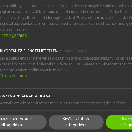
penge
zek a sütik nyomon követik a felhasználó online tevékenységét. Az online tevékeny
disznó
egismerésével a hirdetők relevánsabb reklámokat jeleníthetnek meg, és korlátozhat
ge
ászt szervál/üt
elhasználó hány alkalommal láthat egy hirdetést. Ezek a sütik más szervezetekkel és
egoszthatják ezeket az információkat. Ezek állandó sütik, amelyek szinte mindig 
éltől származnak.
2
szolgáltatás
keresése szótárainkban
ŰKÖDÉSHEZ ELENGEDHETETLEN
(mindig szükséges)
zek a sütik elengedhetetlenek az oldalunkon történő böngészéshez,a funkciók hasz
elhasználók nem tilthatják le azokat. A feltétlenül szükséges sütik közé tartoznak t
zemélyre szabott beállításokat kezelő sütik.
3
szolgáltatás
SSZES APP ÁTKAPCSOLÁSA
HASZNÁLÓKNAK
SÚGÓ
asználja ezt a kapcsolót az összes alkalmazás engedélyezéséhez/letiltásához.
K
RÓLUNK
NTÉZMÉNYEKNEK
ELÉRHETŐSÉG
a szükséges sütik
Kiválasztottak
Összes
MEGOLDÁSOK
SÜTI BEÁLLÍTÁSOK
elfogadása
elfogadása
elfog