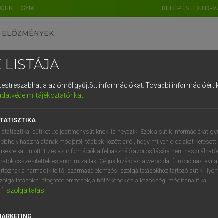
ÉGEK
GYIK
BELÉPÉS EDUID-V
ELŐZMÉNYEK
 LISTÁJA
és testreszabhatja az önről gyűjtött információkat.
További információért k
HU
DE
CN
FR
ES
IT
NL
RU
GR
adatvédelmi tájékoztatónkat
.
entes angol szótár
1
2
3
4
5
6
7
8
9
TATISZTIKA
n
menő
q
w
e
r
t
z
u
i
 statisztikai sütiket „teljesítménysütiknek” is nevezik. Ezek a sütik információkat gy
sztár
ebhely használatának módjáról, többek között arról, hogy milyen oldalakat keresett 
a
s
d
f
g
h
j
k
l
é
inkekre kattintott. Ezek az információk a felhasználó azonosítására nem használható
ász
datok összesítettek és anonimizáltak. Céljuk kizárólag a weboldal funkcióinak javít
n
ász
í
y
x
c
v
b
n
m
,
.
artoznak a harmadik féltől származó elemzési szolgáltatásokhoz tartozó sütik; ilye
sztár
zolgáltatások a látogatóelemzések, a hőtérképek és a közösségi médiaanalitika.
1
szolgáltatás
nagyágyú
tanár
MARKETING