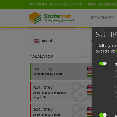
AKADÉMIAI HELYESÍRÁSI SZÓTÁR
HÍREK, ÉRDEKESS
KEDVENCEK
SÜTIK
search
Angol
Itt láthatja 
EN
olvasd el az
TALÁLATOK
Díjm
96 ms (33 db)
0
S
accurately
accura
A
Díjmentes angol szótár
w
l
a
accurately
t
Angol−magyar egyetemes
⚲ accu
s
nagyszótár
↓
accurately
Angol−magyar szótár