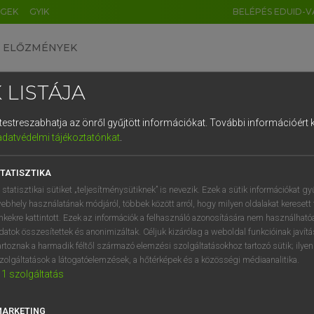
ÉGEK
GYIK
BELÉPÉS EDUID-V
ELŐZMÉNYEK
 LISTÁJA
és testreszabhatja az önről gyűjtött információkat.
További információért k
HU
DE
CN
FR
ES
IT
NL
RU
GR
adatvédelmi tájékoztatónkat
.
entes angol szótár
1
2
3
4
5
6
7
8
9
TATISZTIKA
hsz
tely
pontosan
q
w
e
r
t
z
u
i
 statisztikai sütiket „teljesítménysütiknek” is nevezik. Ezek a sütik információkat gy
helyesen
ebhely használatának módjáról, többek között arról, hogy milyen oldalakat keresett 
a
s
d
f
g
h
j
k
l
é
inkekre kattintott. Ezek az információk a felhasználó azonosítására nem használható
datok összesítettek és anonimizáltak. Céljuk kizárólag a weboldal funkcióinak javít
í
y
x
c
v
b
n
m
,
.
artoznak a harmadik féltől származó elemzési szolgáltatásokhoz tartozó sütik; ilye
rately
keresése szótárainkban
zolgáltatások a látogatóelemzések, a hőtérképek és a közösségi médiaanalitika.
1
szolgáltatás
MARKETING