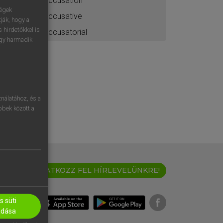
accusation
ségek
accusative
ják, hogy a
 hirdetőkkel is
accusatorial
egy harmadik
nálatához, és a
öbbek között a
IRATKOZZ FEL HÍRLEVELÜNKRE!
 süti
adása