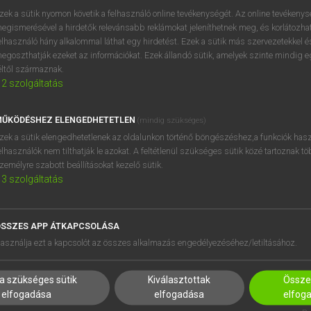
zek a sütik nyomon követik a felhasználó online tevékenységét. Az online tevékeny
egismerésével a hirdetők relevánsabb reklámokat jeleníthetnek meg, és korlátozhat
elhasználó hány alkalommal láthat egy hirdetést. Ezek a sütik más szervezetekkel és
egoszthatják ezeket az információkat. Ezek állandó sütik, amelyek szinte mindig 
éltől származnak.
2
szolgáltatás
ŰKÖDÉSHEZ ELENGEDHETETLEN
(mindig szükséges)
zek a sütik elengedhetetlenek az oldalunkon történő böngészéshez,a funkciók hasz
elhasználók nem tilthatják le azokat. A feltétlenül szükséges sütik közé tartoznak t
zemélyre szabott beállításokat kezelő sütik.
3
szolgáltatás
SSZES APP ÁTKAPCSOLÁSA
HASZNÁLÓKNAK
SÚGÓ
asználja ezt a kapcsolót az összes alkalmazás engedélyezéséhez/letiltásához.
K
RÓLUNK
NTÉZMÉNYEKNEK
ELÉRHETŐSÉG
a szükséges sütik
Kiválasztottak
Összes
MEGOLDÁSOK
SÜTI BEÁLLÍTÁSOK
elfogadása
elfogadása
elfog