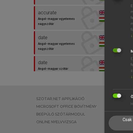
E
m
accurate
f
Angol−magyar egyetemes
m
nagyszótár
f
↓
date
Angol−magyar egyetemes
nagyszótár
M
E
date
f
Angol−magyar szótár
s
↓
finom
Magyar−angol egyetemes
nagyszótár
Ö
SZOTAR.NET APPLIKÁCIÓ
EGYÉNI FEL
H
MICROSOFT OFFICE BŐVÍTMÉNY
TANULÓKNA
határozott
BEÉPÜLŐ SZÓTÁRMODUL
OKTATÁSI I
Magyar−angol szótár
Csak 
ONLINE NYELVVIZSGA
VÁLLALATI 
helyes