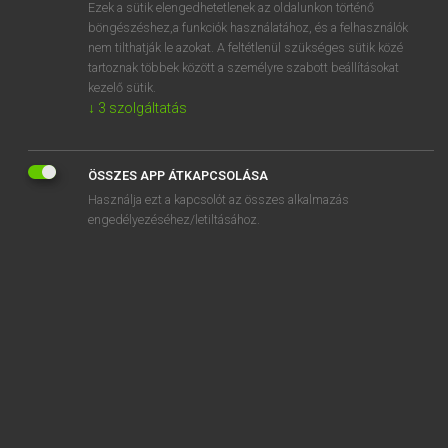
Ezek a sütik elengedhetetlenek az oldalunkon történő
böngészéshez,a funkciók használatához, és a felhasználók
nem tilthatják le azokat. A feltétlenül szükséges sütik közé
Lázár A. Péter, Varga György
tartoznak többek között a személyre szabott beállításokat
ANGOL−MAGYAR EGYETEMES NAGYSZÓTÁR
kezelő sütik.
↓
3
szolgáltatás
Kapcsolódó anyagok
accumulator factory
ÖSSZES APP ÁTKAPCSOLÁSA
accuracy
Használja ezt a kapcsolót az összes alkalmazás
accuracy jump
engedélyezéséhez/letiltásához.
accurate
accurately
accursed
accus.
accusation
accusative