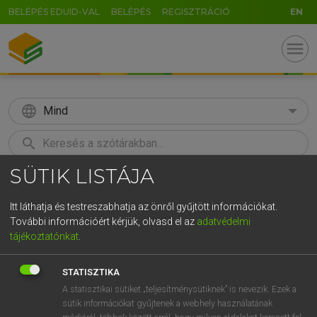
BELÉPÉS EDUID-VAL
BELÉPÉS
REGISZTRÁCIÓ
EN
menu
language
Mind
search
SÜTIK LISTÁJA
GR
KERESÉS
5
6
7
8
9
ö
ü
ó
Itt láthatja és testreszabhatja az önről gyűjtött információkat.
További információért kérjük, olvasd el az
adatvédelmi
r
t
z
u
i
o
p
ő
ú
LÁZÁR A. PÉTER, VARGA GYÖRGY
tájékoztatónkat
.
Angol−magyar egyetemes nagyszótár
g
h
j
k
l
é
á
ű
Ω
STATISZTIKA
v
b
n
m
,
.
-
AltGr
A statisztikai sütiket „teljesítménysütiknek” is nevezik. Ezek a
sütik információkat gyűjtenek a webhely használatának