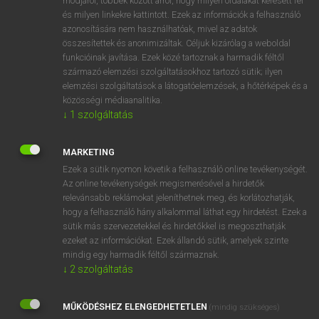
módjáról, többek között arról, hogy milyen oldalakat keresett fel
és milyen linkekre kattintott. Ezek az információk a felhasználó
VAN ELŐFIZETÉSED?
azonosítására nem használhatóak, mivel az adatok
összesítettek és anonimizáltak. Céljuk kizárólag a weboldal
Van előfizetésem a teljes szócikk megtekintéséhez.
funkcióinak javítása. Ezek közé tartoznak a harmadik féltől
származó elemzési szolgáltatásokhoz tartozó sütik; ilyen
BELÉPÉS
elemzési szolgáltatások a látogatóelemzések, a hőtérképek és a
közösségi médiaanalitika.
↓
1
szolgáltatás
MARKETING
Ezek a sütik nyomon követik a felhasználó online tevékenységét.
Az online tevékenységek megismerésével a hirdetők
NINCS ELŐFIZETÉSED?
relevánsabb reklámokat jeleníthetnek meg, és korlátozhatják,
Nincs regisztrációm és előfizetésem. A szótár 2 órás,
hogy a felhasználó hány alkalommal láthat egy hirdetést. Ezek a
díjmentes próbaverziójának elindításához regisztrálok és
sütik más szervezetekkel és hirdetőkkel is megoszthatják
belépek
.
ezeket az információkat. Ezek állandó sütik, amelyek szinte
mindig egy harmadik féltől származnak.
↓
2
szolgáltatás
REGISZTRÁCIÓ
MŰKÖDÉSHEZ ELENGEDHETETLEN
(mindig szükséges)