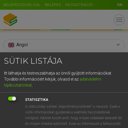
BELÉPÉS EDUID-VAL
BELÉPÉS
REGISZTRÁCIÓ
EN
menu
Angol
search
SÜTIK LISTÁJA
GR
KERESÉS
Itt láthatja és testreszabhatja az önről gyűjtött információkat.
5
6
7
8
9
ö
ü
ó
További információért kérjük, olvasd el az
adatvédelmi
TALÁLATOK
106 ms (19 db)
tájékoztatónkat
.
r
t
z
u
i
o
p
ő
ú
acclimatize
acclimatize
STATISZTIKA
g
h
j
k
l
é
á
ű
Ω
Díjmentes angol szótár
Angol−magyar egyetemes nagyszótár
A statisztikai sütiket „teljesítménysütiknek” is nevezik. Ezek a
sütik információkat gyűjtenek a webhely használatának
v
b
n
m
,
.
-
AltGr
módjáról, többek között arról, hogy milyen oldalakat keresett fel
Díjmentes angol szótár
arrow_forward_ios
és milyen linkekre kattintott. Ezek az információk a felhasználó