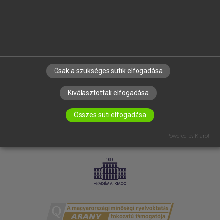
RÓLUNK
ELÉRHETŐSÉG
SÜTI BEÁLLÍTÁSOK
IRATKOZZ FEL HÍRLEVELÜNKRE!
Csak a szükséges sütik elfogadása
Kiválasztottak elfogadása
Összes süti elfogadása
Powered by Klaro!
LICENCSZERZŐDÉS
ADATVÉDELEM