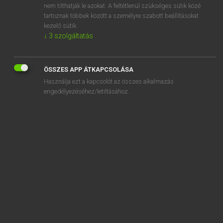
nem tilthatják le azokat. A feltétlenül szükséges sütik közé
accommodate
tartoznak többek között a személyre szabott beállításokat
accommodating
kezelő sütik.
↓
3
szolgáltatás
ÖSSZES APP ÁTKAPCSOLÁSA
SZOTAR.NET APPLIKÁCIÓ
Használja ezt a kapcsolót az összes alkalmazás
engedélyezéséhez/letiltásához.
MICROSOFT OFFICE BŐVÍTMÉNY
BEÉPÜLŐ SZÓTÁRMODUL
ONLINE NYELVVIZSGA
EGYÉNI FELHASZNÁLÓKNAK
TANULÓKNAK
OKTATÁSI INTÉZMÉNYEKNEK
VÁLLALATI MEGOLDÁSOK
SÚGÓ