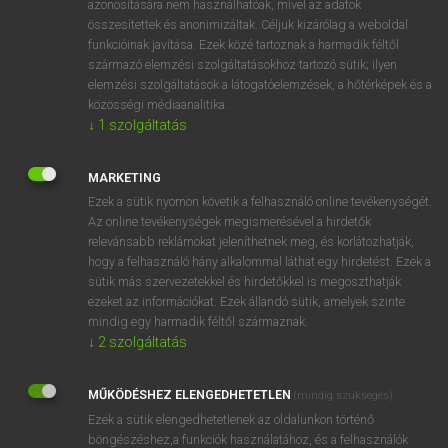
azonosítására nem használhatóak, mivel az adatok
összesítettek és anonimizáltak. Céljuk kizárólag a weboldal
ige
acclimatize
meghonosít
funkcióinak javítása. Ezek közé tartoznak a harmadik féltől
származó elemzési szolgáltatásokhoz tartozó sütik; ilyen
elemzési szolgáltatások a látogatóelemzések, a hőtérképek és a
⚲ acclimatize
keresése szótárainkban
közösségi médiaanalitika.
↓
1
szolgáltatás
MARKETING
Ezek a sütik nyomon követik a felhasználó online tevékenységét.
DÍJMENTES ANGOL SZÓTÁR
Az online tevékenységek megismerésével a hirdetők
relevánsabb reklámokat jeleníthetnek meg, és korlátozhatják,
accipiter
hogy a felhasználó hány alkalommal láthat egy hirdetést. Ezek a
acclaim
sütik más szervezetekkel és hirdetőkkel is megoszthatják
ezeket az információkat. Ezek állandó sütik, amelyek szinte
acclamation
mindig egy harmadik féltől származnak.
acclimatization
↓
2
szolgáltatás
acclimatize
MŰKÖDÉSHEZ ELENGEDHETETLEN
(mindig szükséges)
acclivity
Ezek a sütik elengedhetetlenek az oldalunkon történő
accolade
böngészéshez,a funkciók használatához, és a felhasználók