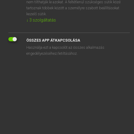
accolade
nem tilthatják le azokat. A feltétlenül szükséges sütik közé
tartoznak többek között a személyre szabott beállításokat
kezelő sütik.
↓
3
szolgáltatás
SZOTAR.NET APPLIKÁCIÓ
ÖSSZES APP ÁTKAPCSOLÁSA
MICROSOFT OFFICE BŐVÍTMÉNY
Használja ezt a kapcsolót az összes alkalmazás
BEÉPÜLŐ SZÓTÁRMODUL
engedélyezéséhez/letiltásához.
ONLINE NYELVVIZSGA
EGYÉNI FELHASZNÁLÓKNAK
TANULÓKNAK
OKTATÁSI INTÉZMÉNYEKNEK
VÁLLALATI MEGOLDÁSOK
SÚGÓ
RÓLUNK
ELÉRHETŐSÉG