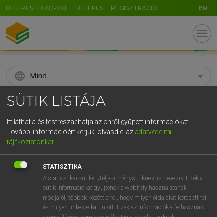
BELÉPÉS EDUID-VAL
BELÉPÉS
REGISZTRÁCIÓ
EN
menu
language
Mind
SÜTIK LISTÁJA
search
GR
KERESÉS
Itt láthatja és testreszabhatja az önről gyűjtött információkat.
További információért kérjük, olvasd el az
adatvédelmi
5
6
7
8
9
ö
ü
ó
tájékoztatónkat
.
r
t
z
u
i
o
p
ő
ú
Díjmentes angol szótár
STATISZTIKA
g
h
j
k
l
é
á
ű
Ω
A statisztikai sütiket „teljesítménysütiknek” is nevezik. Ezek a
fn
acclamation
éljenzés
sütik információkat gyűjtenek a webhely használatának
v
b
n
m
,
.
-
AltGr
tetszésnyilvánítás
módjáról, többek között arról, hogy milyen oldalakat keresett fel
üdvrivalgás
és milyen linkekre kattintott. Ezek az információk a felhasználó
azonosítására nem használhatóak, mivel az adatok