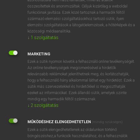
összesítettek és anonimizáltak. Céljuk kizárólag a weboldal
funkcióinak javítása. Ezek közé tartoznak a harmadik féltől
⚲ acclamation
keresése szótárainkban
származó elemzési szolgáltatásokhoz tartozó sütik; ilyen
elemzési szolgáltatások a látogatóelemzések, a hőtérképek és a
közösségi médiaanalitika.
↓
1
szolgáltatás
DÍJMENTES ANGOL SZÓTÁR
MARKETING
accident-prone
Ezek a sütik nyomon követik a felhasználó online tevékenységét.
Az online tevékenységek megismerésével a hirdetők
accidie
relevánsabb reklámokat jeleníthetnek meg, és korlátozhatják,
hogy a felhasználó hány alkalommal láthat egy hirdetést. Ezek a
accipiter
sütik más szervezetekkel és hirdetőkkel is megoszthatják
acclaim
ezeket az információkat. Ezek állandó sütik, amelyek szinte
mindig egy harmadik féltől származnak.
acclamation
↓
2
szolgáltatás
acclimatization
acclimatize
MŰKÖDÉSHEZ ELENGEDHETETLEN
(mindig szükséges)
Ezek a sütik elengedhetetlenek az oldalunkon történő
acclivity
böngészéshez,a funkciók használatához, és a felhasználók