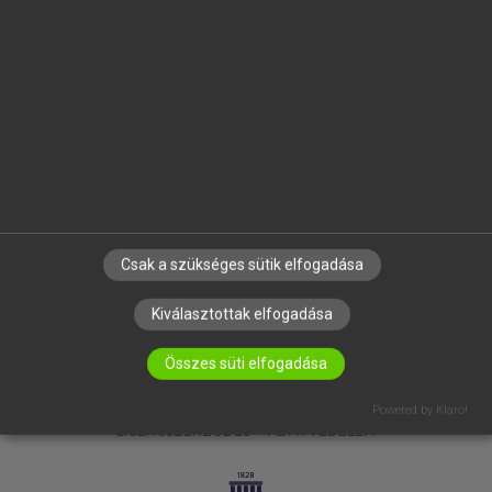
OKTATÁSI INTÉZMÉNYEKNEK
VÁLLALATI MEGOLDÁSOK
SÚGÓ
RÓLUNK
ELÉRHETŐSÉG
SÜTI BEÁLLÍTÁSOK
IRATKOZZ FEL HÍRLEVELÜNKRE!
Csak a szükséges sütik elfogadása
Kiválasztottak elfogadása
Összes süti elfogadása
Powered by Klaro!
LICENCSZERZŐDÉS
ADATVÉDELEM