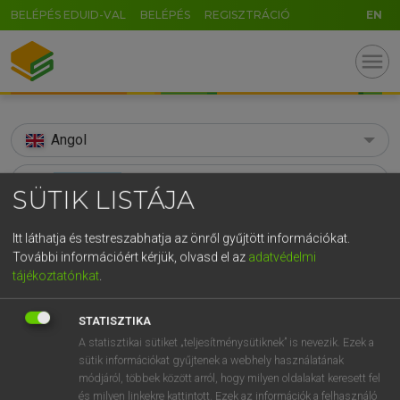
BELÉPÉS EDUID-VAL
BELÉPÉS
REGISZTRÁCIÓ
EN
menu
Angol
search
SÜTIK LISTÁJA
GR
KERESÉS
Itt láthatja és testreszabhatja az önről gyűjtött információkat.
5
6
7
8
9
ö
ü
ó
További információért kérjük, olvasd el az
adatvédelmi
TALÁLATOK
118 ms (9 db)
tájékoztatónkat
.
r
t
z
u
i
o
p
ő
ú
accentuate
accentuate
g
h
j
k
l
é
á
ű
Ω
STATISZTIKA
Díjmentes angol szótár
Angol−magyar egyetemes nagyszótár
A statisztikai sütiket „teljesítménysütiknek” is nevezik. Ezek a
v
b
n
m
,
.
-
AltGr
sütik információkat gyűjtenek a webhely használatának
módjáról, többek között arról, hogy milyen oldalakat keresett fel
Díjmentes angol szótár
arrow_forward_ios
és milyen linkekre kattintott. Ezek az információk a felhasználó