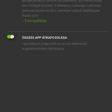
accent
böngészéshez,a funkciók használatához, és a felhasználók
nem tilthatják le azokat. A feltétlenül szükséges sütik közé
accentuate
tartoznak többek között a személyre szabott beállításokat
kezelő sütik.
accentuation
↓
3
szolgáltatás
accept
acceptable
ÖSSZES APP ÁTKAPCSOLÁSA
acceptance
Használja ezt a kapcsolót az összes alkalmazás
engedélyezéséhez/letiltásához.
SZOTAR.NET APPLIKÁCIÓ
MICROSOFT OFFICE BŐVÍTMÉNY
BEÉPÜLŐ SZÓTÁRMODUL
ONLINE NYELVVIZSGA
EGYÉNI FELHASZNÁLÓKNAK
TANULÓKNAK