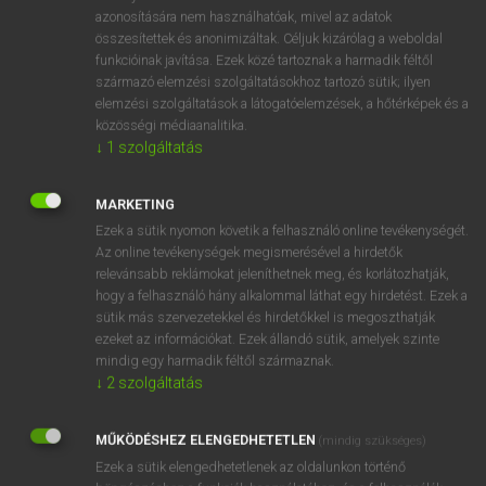
azonosítására nem használhatóak, mivel az adatok
ige
accentuate
hangsúlyoz
összesítettek és anonimizáltak. Céljuk kizárólag a weboldal
kiemel
funkcióinak javítása. Ezek közé tartoznak a harmadik féltől
származó elemzési szolgáltatásokhoz tartozó sütik; ilyen
kihangsúlyoz
elemzési szolgáltatások a látogatóelemzések, a hőtérképek és a
kidomborít
közösségi médiaanalitika.
aláhúz
↓
1
szolgáltatás
MARKETING
⚲ accentuate
keresése szótárainkban
Ezek a sütik nyomon követik a felhasználó online tevékenységét.
Az online tevékenységek megismerésével a hirdetők
relevánsabb reklámokat jeleníthetnek meg, és korlátozhatják,
hogy a felhasználó hány alkalommal láthat egy hirdetést. Ezek a
sütik más szervezetekkel és hirdetőkkel is megoszthatják
DÍJMENTES ANGOL SZÓTÁR
ezeket az információkat. Ezek állandó sütik, amelyek szinte
mindig egy harmadik féltől származnak.
accelerative
↓
2
szolgáltatás
accelerator
MŰKÖDÉSHEZ ELENGEDHETETLEN
(mindig szükséges)
accelerometer
Ezek a sütik elengedhetetlenek az oldalunkon történő