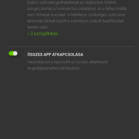
Ezek a sütik elengedhetetlenek az oldalunkon történő
böngészéshez,a funkciók használatához, és a felhasználók
nem tilthatják le azokat. A feltétlenül szükséges sütik közé
Lázár A. Péter, Varga György
tartoznak többek között a személyre szabott beállításokat
MAGYAR−ANGOL EGYETEMES NAGYSZÓTÁR
kezelő sütik.
↓
3
szolgáltatás
Kapcsolódó anyagok
kiéleződés
ÖSSZES APP ÁTKAPCSOLÁSA
kiéleződik
Használja ezt a kapcsolót az összes alkalmazás
kiélt
engedélyezéséhez/letiltásához.
kiélvez
kiemel
kiemelés
kiemelkedés
kiemelkedik
kiemelkedő