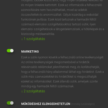
módjáról, többek között arról, hogy milyen oldalakat keresett fel
és milyen linkekre kattintott. Ezek az információk a felhasználó
VAN ELŐFIZETÉSED?
azonosítására nem használhatóak, mivel az adatok
összesítettek és anonimizáltak. Céljuk kizárólag a weboldal
Van előfizetésem a teljes szócikk megtekintéséhez.
funkcióinak javítása. Ezek közé tartoznak a harmadik féltől
származó elemzési szolgáltatásokhoz tartozó sütik; ilyen
BELÉPÉS
elemzési szolgáltatások a látogatóelemzések, a hőtérképek és a
közösségi médiaanalitika.
↓
1
szolgáltatás
MARKETING
Ezek a sütik nyomon követik a felhasználó online tevékenységét.
Az online tevékenységek megismerésével a hirdetők
NINCS ELŐFIZETÉSED?
relevánsabb reklámokat jeleníthetnek meg, és korlátozhatják,
Nincs regisztrációm és előfizetésem. A szótár 2 órás,
hogy a felhasználó hány alkalommal láthat egy hirdetést. Ezek a
díjmentes próbaverziójának elindításához regisztrálok és
sütik más szervezetekkel és hirdetőkkel is megoszthatják
belépek
.
ezeket az információkat. Ezek állandó sütik, amelyek szinte
mindig egy harmadik féltől származnak.
↓
2
szolgáltatás
REGISZTRÁCIÓ
MŰKÖDÉSHEZ ELENGEDHETETLEN
(mindig szükséges)