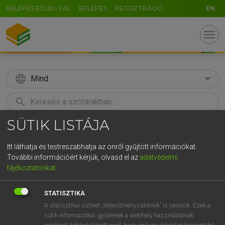
BELÉPÉS EDUID-VAL
BELÉPÉS
REGISZTRÁCIÓ
EN
menu
language
Mind
search
SÜTIK LISTÁJA
GR
KERESÉS
5
6
7
8
9
ö
ü
ó
Itt láthatja és testreszabhatja az önről gyűjtött információkat.
További információért kérjük, olvasd el az
adatvédelmi
r
t
z
u
i
o
p
ő
ú
LÁZÁR A. PÉTER, VARGA GYÖRGY
tájékoztatónkat
.
Magyar−angol egyetemes nagyszótár
g
h
j
k
l
é
á
ű
Ω
STATISZTIKA
v
b
n
m
,
.
-
AltGr
A statisztikai sütiket „teljesítménysütiknek” is nevezik. Ezek a
sütik információkat gyűjtenek a webhely használatának