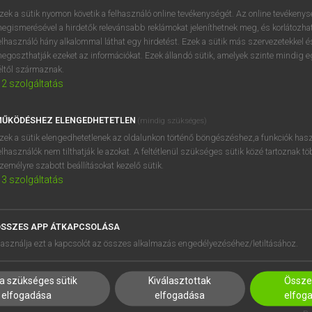
zek a sütik nyomon követik a felhasználó online tevékenységét. Az online tevékeny
egismerésével a hirdetők relevánsabb reklámokat jeleníthetnek meg, és korlátozhat
elhasználó hány alkalommal láthat egy hirdetést. Ezek a sütik más szervezetekkel és
egoszthatják ezeket az információkat. Ezek állandó sütik, amelyek szinte mindig 
éltől származnak.
2
szolgáltatás
ŰKÖDÉSHEZ ELENGEDHETETLEN
(mindig szükséges)
zek a sütik elengedhetetlenek az oldalunkon történő böngészéshez,a funkciók hasz
elhasználók nem tilthatják le azokat. A feltétlenül szükséges sütik közé tartoznak t
zemélyre szabott beállításokat kezelő sütik.
3
szolgáltatás
SSZES APP ÁTKAPCSOLÁSA
HASZNÁLÓKNAK
SÚGÓ
asználja ezt a kapcsolót az összes alkalmazás engedélyezéséhez/letiltásához.
K
RÓLUNK
NTÉZMÉNYEKNEK
ELÉRHETŐSÉG
a szükséges sütik
Kiválasztottak
Összes
MEGOLDÁSOK
SÜTI BEÁLLÍTÁSOK
elfogadása
elfogadása
elfog