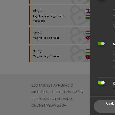
E
m
abyss
f
Angol−magyar egyetemes
m
nagyszótár
f
↓
levet
Magyar−angol szótár
M
mély
E
f
Magyar−angol szótár
s
↓
mélység
Magyar−angol egyetemes
nagyszótár
Ö
SZOTAR.NET APPLIKÁCIÓ
EGYÉNI FEL
H
mélytengeri
MICROSOFT OFFICE BŐVÍTMÉNY
TANULÓKNA
Magyar−angol egyetemes
BEÉPÜLŐ SZÓTÁRMODUL
OKTATÁSI I
nagyszótár
Csak 
ONLINE NYELVVIZSGA
VÁLLALATI 
meredély