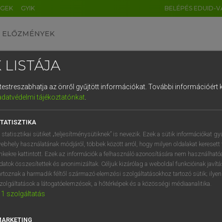
ÉGEK
GYIK
BELÉPÉS EDUID-V
ELŐZMÉNYEK
 LISTÁJA
és testreszabhatja az önről gyűjtött információkat.
További információért k
HU
DE
CN
FR
ES
IT
NL
RU
GR
adatvédelmi tájékoztatónkat
.
entes angol szótár
1
2
3
4
5
6
7
8
9
TATISZTIKA
mn
al
mélytengeri
q
w
e
r
t
z
u
i
 statisztikai sütiket „teljesítménysütiknek” is nevezik. Ezek a sütik információkat gy
tengerfenéki
ebhely használatának módjáról, többek között arról, hogy milyen oldalakat keresett 
a
s
d
f
g
h
j
k
l
é
inkekre kattintott. Ezek az információk a felhasználó azonosítására nem használható
datok összesítettek és anonimizáltak. Céljuk kizárólag a weboldal funkcióinak javít
í
y
x
c
v
b
n
m
,
.
artoznak a harmadik féltől származó elemzési szolgáltatásokhoz tartozó sütik; ilye
sal
keresése szótárainkban
zolgáltatások a látogatóelemzések, a hőtérképek és a közösségi médiaanalitika.
1
szolgáltatás
MARKETING