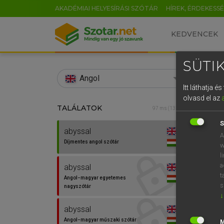
AKADÉMIAI HELYESÍRÁSI SZÓTÁR
HÍREK, ÉRDEKESS
KEDVENCEK
SÜTIK
search
Angol
Itt láthatja 
EN
olvasd el az
TALÁLATOK
Díjm
97 ms (13 db)
0
S
abyssal
abyss
A
Díjmentes angol szótár
w
l
a
abyssal
t
Angol−magyar egyetemes
⚲ abys
s
nagyszótár
↓
abyssal
Angol−magyar műszaki szótár