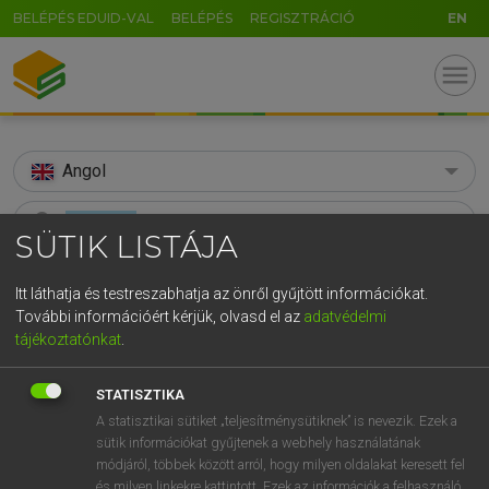
BELÉPÉS EDUID-VAL
BELÉPÉS
REGISZTRÁCIÓ
EN
menu
Angol
search
SÜTIK LISTÁJA
GR
KERESÉS
Itt láthatja és testreszabhatja az önről gyűjtött információkat.
5
6
7
8
9
ö
ü
ó
További információért kérjük, olvasd el az
adatvédelmi
TALÁLATOK
158 ms (20 db)
tájékoztatónkat
.
r
t
z
u
i
o
p
ő
ú
abutment
abutment
g
h
j
k
l
é
á
ű
Ω
Díjmentes angol szótár
STATISZTIKA
Angol−magyar egyetemes nagyszótár
A statisztikai sütiket „teljesítménysütiknek” is nevezik. Ezek a
v
b
n
m
,
.
-
AltGr
sütik információkat gyűjtenek a webhely használatának
módjáról, többek között arról, hogy milyen oldalakat keresett fel
Díjmentes angol szótár
arrow_forward_ios
és milyen linkekre kattintott. Ezek az információk a felhasználó