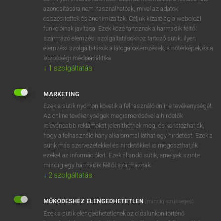
azonosítására nem használhatóak, mivel az adatok
fn
abutment
tám(asz)pillér
összesítettek és anonimizáltak. Céljuk kizárólag a weboldal
támfal
funkcióinak javítása. Ezek közé tartoznak a harmadik féltől
származó elemzési szolgáltatásokhoz tartozó sütik; ilyen
ellenfal
elemzési szolgáltatások a látogatóelemzések, a hőtérképek és a
bütüillesztés
közösségi médiaanalitika.
gyámoszlop
↓
1
szolgáltatás
hídfő
MARKETING
Ezek a sütik nyomon követik a felhasználó online tevékenységét.
Az online tevékenységek megismerésével a hirdetők
⚲ abutment
keresése szótárainkban
relevánsabb reklámokat jeleníthetnek meg, és korlátozhatják,
hogy a felhasználó hány alkalommal láthat egy hirdetést. Ezek a
sütik más szervezetekkel és hirdetőkkel is megoszthatják
ezeket az információkat. Ezek állandó sütik, amelyek szinte
mindig egy harmadik féltől származnak.
DÍJMENTES ANGOL SZÓTÁR
↓
2
szolgáltatás
abundant
MŰKÖDÉSHEZ ELENGEDHETETLEN
abuse
(mindig szükséges)
Ezek a sütik elengedhetetlenek az oldalunkon történő
abusive