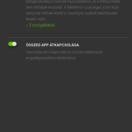
böngészéshez,a funkciók használatához, és a felhasználók
nem tilthatják le azokat. A feltétlenül szükséges sütik közé
abut
tartoznak többek között a személyre szabott beállításokat
abutment
kezelő sütik.
↓
3
szolgáltatás
abutting
abysmal
ÖSSZES APP ÁTKAPCSOLÁSA
abyss
Használja ezt a kapcsolót az összes alkalmazás
abyssal
engedélyezéséhez/letiltásához.
SZOTAR.NET APPLIKÁCIÓ
MICROSOFT OFFICE BŐVÍTMÉNY
BEÉPÜLŐ SZÓTÁRMODUL
ONLINE NYELVVIZSGA
EGYÉNI FELHASZNÁLÓKNAK