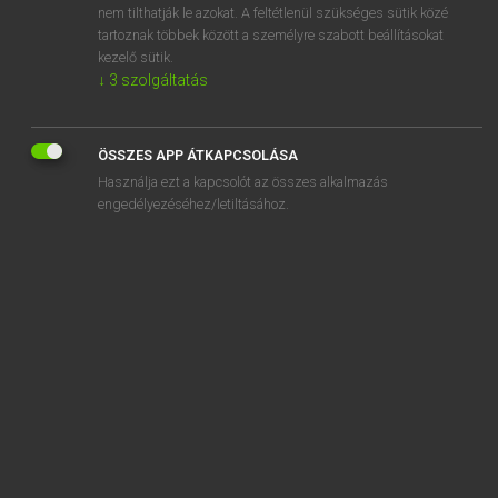
nem tilthatják le azokat. A feltétlenül szükséges sütik közé
absurd
tartoznak többek között a személyre szabott beállításokat
absurdity
kezelő sütik.
↓
3
szolgáltatás
ÖSSZES APP ÁTKAPCSOLÁSA
SZOTAR.NET APPLIKÁCIÓ
Használja ezt a kapcsolót az összes alkalmazás
engedélyezéséhez/letiltásához.
MICROSOFT OFFICE BŐVÍTMÉNY
BEÉPÜLŐ SZÓTÁRMODUL
ONLINE NYELVVIZSGA
EGYÉNI FELHASZNÁLÓKNAK
TANULÓKNAK
OKTATÁSI INTÉZMÉNYEKNEK
VÁLLALATI MEGOLDÁSOK
SÚGÓ