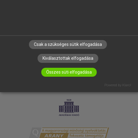
RÓLUNK
ELÉRHETŐSÉG
SÜTI BEÁLLÍTÁSOK
IRATKOZZ FEL HÍRLEVELÜNKRE!
Csak a szükséges sütik elfogadása
Kiválasztottak elfogadása
Összes süti elfogadása
Powered by Klaro!
LICENCSZERZŐDÉS
ADATVÉDELEM