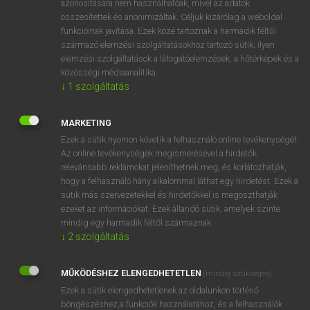
azonosítására nem használhatóak, mivel az adatok
összesítettek és anonimizáltak. Céljuk kizárólag a weboldal
fn
abstractionism
absztrakt művészet(i irány)
funkcióinak javítása. Ezek közé tartoznak a harmadik féltől
származó elemzési szolgáltatásokhoz tartozó sütik; ilyen
elemzési szolgáltatások a látogatóelemzések, a hőtérképek és a
⚲ abstractionism
keresése szótárainkban
közösségi médiaanalitika.
↓
1
szolgáltatás
MARKETING
Ezek a sütik nyomon követik a felhasználó online tevékenységét.
DÍJMENTES ANGOL SZÓTÁR
Az online tevékenységek megismerésével a hirdetők
relevánsabb reklámokat jeleníthetnek meg, és korlátozhatják,
abstinent
hogy a felhasználó hány alkalommal láthat egy hirdetést. Ezek a
abstract
sütik más szervezetekkel és hirdetőkkel is megoszthatják
ezeket az információkat. Ezek állandó sütik, amelyek szinte
abstracted
mindig egy harmadik féltől származnak.
abstraction
↓
2
szolgáltatás
abstractionism
MŰKÖDÉSHEZ ELENGEDHETETLEN
(mindig szükséges)
abstractness
Ezek a sütik elengedhetetlenek az oldalunkon történő
abstruse
böngészéshez,a funkciók használatához, és a felhasználók