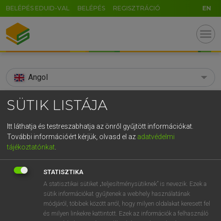
BELÉPÉS EDUID-VAL
BELÉPÉS
REGISZTRÁCIÓ
EN
menu
Angol
search
SÜTIK LISTÁJA
GR
KERESÉS
Itt láthatja és testreszabhatja az önről gyűjtött információkat.
5
6
7
8
9
ö
ü
ó
További információért kérjük, olvasd el az
adatvédelmi
TALÁLATOK
104 ms (3 db)
tájékoztatónkat
.
r
t
z
u
i
o
p
ő
ú
abstractionism
abstractionism
STATISZTIKA
g
h
j
k
l
é
á
ű
Ω
Díjmentes angol szótár
Angol−magyar egyetemes nagyszótár
A statisztikai sütiket „teljesítménysütiknek” is nevezik. Ezek a
sütik információkat gyűjtenek a webhely használatának
v
b
n
m
,
.
-
AltGr
módjáról, többek között arról, hogy milyen oldalakat keresett fel
Díjmentes angol szótár
arrow_forward_ios
és milyen linkekre kattintott. Ezek az információk a felhasználó