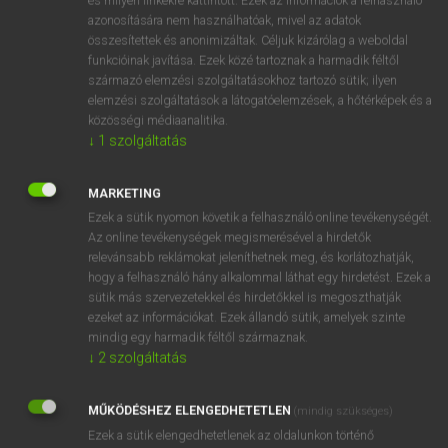
és milyen linkekre kattintott. Ezek az információk a felhasználó
absztrakt
azonosítására nem használhatóak, mivel az adatok
rezümé
összesítettek és anonimizáltak. Céljuk kizárólag a weboldal
összefoglalás
funkcióinak javítása. Ezek közé tartoznak a harmadik féltől
származó elemzési szolgáltatásokhoz tartozó sütik; ilyen
ige
elvon
elemzési szolgáltatások a látogatóelemzések, a hőtérképek és a
eltulajdonít
közösségi médiaanalitika.
absztrahál
↓
1
szolgáltatás
kivonatol
→
ige
(Past)
MARKETING
abstracted
Ezek a sütik nyomon követik a felhasználó online tevékenységét.
Az online tevékenységek megismerésével a hirdetők
relevánsabb reklámokat jeleníthetnek meg, és korlátozhatják,
⚲ abstract
keresése szótárainkban
hogy a felhasználó hány alkalommal láthat egy hirdetést. Ezek a
sütik más szervezetekkel és hirdetőkkel is megoszthatják
ezeket az információkat. Ezek állandó sütik, amelyek szinte
mindig egy harmadik féltől származnak.
↓
2
szolgáltatás
DÍJMENTES ANGOL SZÓTÁR
abstention
MŰKÖDÉSHEZ ELENGEDHETETLEN
(mindig szükséges)
Ezek a sütik elengedhetetlenek az oldalunkon történő
abstentionism