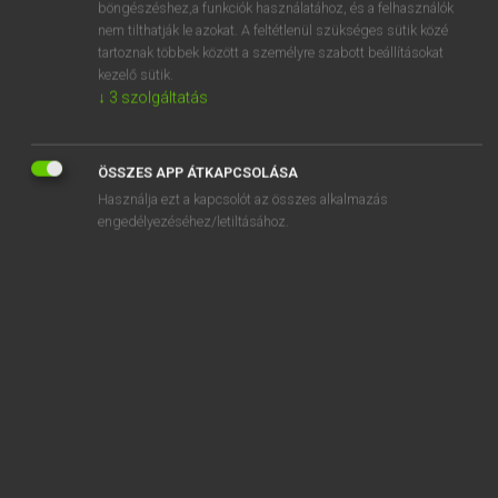
böngészéshez,a funkciók használatához, és a felhasználók
abstinence
nem tilthatják le azokat. A feltétlenül szükséges sütik közé
tartoznak többek között a személyre szabott beállításokat
abstinent
kezelő sütik.
abstract
↓
3
szolgáltatás
abstracted
abstraction
ÖSSZES APP ÁTKAPCSOLÁSA
Használja ezt a kapcsolót az összes alkalmazás
abstractionism
engedélyezéséhez/letiltásához.
abstractness
SZOTAR.NET APPLIKÁCIÓ
MICROSOFT OFFICE BŐVÍTMÉNY
BEÉPÜLŐ SZÓTÁRMODUL
ONLINE NYELVVIZSGA