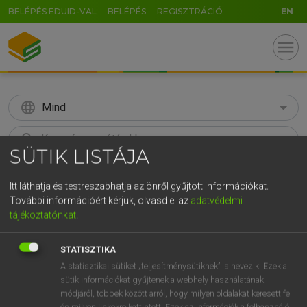
BELÉPÉS EDUID-VAL
BELÉPÉS
REGISZTRÁCIÓ
EN
menu
language
Mind
search
SÜTIK LISTÁJA
GR
KERESÉS
Itt láthatja és testreszabhatja az önről gyűjtött információkat.
5
6
7
8
9
ö
ü
ó
További információért kérjük, olvasd el az
adatvédelmi
r
t
z
u
i
o
p
ő
ú
tájékoztatónkat
.
Díjmentes angol szótár
g
h
j
k
l
é
á
ű
Ω
STATISZTIKA
mn
abstract
elvont
A statisztikai sütiket „teljesítménysütiknek” is nevezik. Ezek a
v
b
n
m
,
.
-
AltGr
absztrakt
sütik információkat gyűjtenek a webhely használatának
fn
(rövid) (tartalmi) kivonat
módjáról, többek között arról, hogy milyen oldalakat keresett fel