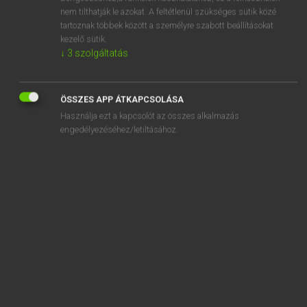
absorb
nem tilthatják le azokat. A feltétlenül szükséges sütik közé
tartoznak többek között a személyre szabott beállításokat
absorbed
kezelő sütik.
absorbent
↓
3
szolgáltatás
absorber
ÖSSZES APP ÁTKAPCSOLÁSA
Használja ezt a kapcsolót az összes alkalmazás
engedélyezéséhez/letiltásához.
SZOTAR.NET APPLIKÁCIÓ
MICROSOFT OFFICE BŐVÍTMÉNY
BEÉPÜLŐ SZÓTÁRMODUL
ONLINE NYELVVIZSGA
EGYÉNI FELHASZNÁLÓKNAK
TANULÓKNAK
OKTATÁSI INTÉZMÉNYEKNEK
VÁLLALATI MEGOLDÁSOK