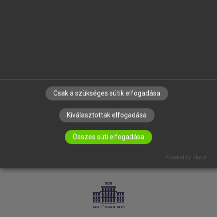
SÚGÓ
RÓLUNK
ELÉRHETŐSÉG
SÜTI BEÁLLÍTÁSOK
IRATKOZZ FEL HÍRLEVELÜNKRE!
Csak a szükséges sütik elfogadása
Kiválasztottak elfogadása
Összes süti elfogadása
Powered by Klaro!
LICENCSZERZŐDÉS
ADATVÉDELEM