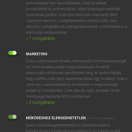
azonosítására nem használhatóak, mivel az adatok
ige
absolve
feloldoz (
sy from sg
vkt vm alól)
összesítettek és anonimizáltak. Céljuk kizárólag a weboldal
funkcióinak javítása. Ezek közé tartoznak a harmadik féltől
felold
származó elemzési szolgáltatásokhoz tartozó sütik; ilyen
felment
elemzési szolgáltatások a látogatóelemzések, a hőtérképek és a
közösségi médiaanalitika.
↓
1
szolgáltatás
⚲ absolve
keresése szótárainkban
MARKETING
Ezek a sütik nyomon követik a felhasználó online tevékenységét.
Az online tevékenységek megismerésével a hirdetők
relevánsabb reklámokat jeleníthetnek meg, és korlátozhatják,
DÍJMENTES ANGOL SZÓTÁR
hogy a felhasználó hány alkalommal láthat egy hirdetést. Ezek a
sütik más szervezetekkel és hirdetőkkel is megoszthatják
absolutely
ezeket az információkat. Ezek állandó sütik, amelyek szinte
mindig egy harmadik féltől származnak.
absolute majority
↓
2
szolgáltatás
absolution
absolutism
MŰKÖDÉSHEZ ELENGEDHETETLEN
(mindig szükséges)
Ezek a sütik elengedhetetlenek az oldalunkon történő
absolve
böngészéshez,a funkciók használatához, és a felhasználók