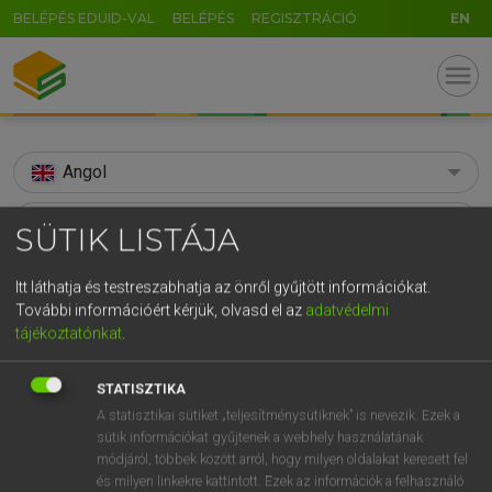
BELÉPÉS EDUID-VAL
BELÉPÉS
REGISZTRÁCIÓ
EN
menu
Angol
search
SÜTIK LISTÁJA
GR
KERESÉS
Itt láthatja és testreszabhatja az önről gyűjtött információkat.
5
6
7
8
9
ö
ü
ó
További információért kérjük, olvasd el az
adatvédelmi
TALÁLATOK
99 ms (13 db)
tájékoztatónkat
.
r
t
z
u
i
o
p
ő
ú
absolve
absolve
g
h
j
k
l
é
á
ű
Ω
STATISZTIKA
Díjmentes angol szótár
Angol−magyar egyetemes nagyszótár
A statisztikai sütiket „teljesítménysütiknek” is nevezik. Ezek a
v
b
n
m
,
.
-
AltGr
sütik információkat gyűjtenek a webhely használatának
módjáról, többek között arról, hogy milyen oldalakat keresett fel
Díjmentes angol szótár
arrow_forward_ios
és milyen linkekre kattintott. Ezek az információk a felhasználó