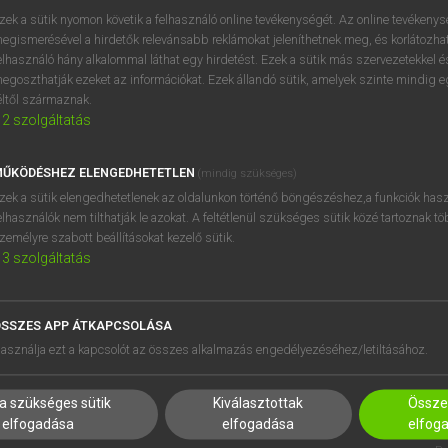
ission
keresése szótárainkban
zek a sütik nyomon követik a felhasználó online tevékenységét. Az online tevékeny
egismerésével a hirdetők relevánsabb reklámokat jeleníthetnek meg, és korlátozhat
elhasználó hány alkalommal láthat egy hirdetést. Ezek a sütik más szervezetekkel és
egoszthatják ezeket az információkat. Ezek állandó sütik, amelyek szinte mindig 
éltől származnak.
2
szolgáltatás
ŰKÖDÉSHEZ ELENGEDHETETLEN
(mindig szükséges)
zek a sütik elengedhetetlenek az oldalunkon történő böngészéshez,a funkciók hasz
elhasználók nem tilthatják le azokat. A feltétlenül szükséges sütik közé tartoznak t
zemélyre szabott beállításokat kezelő sütik.
3
szolgáltatás
SSZES APP ÁTKAPCSOLÁSA
HASZNÁLÓKNAK
SÚGÓ
asználja ezt a kapcsolót az összes alkalmazás engedélyezéséhez/letiltásához.
K
RÓLUNK
NTÉZMÉNYEKNEK
ELÉRHETŐSÉG
a szükséges sütik
Kiválasztottak
Összes
MEGOLDÁSOK
SÜTI BEÁLLÍTÁSOK
elfogadása
elfogadása
elfog