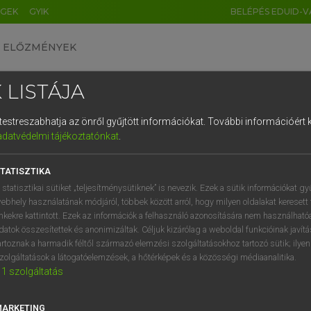
ÉGEK
GYIK
BELÉPÉS EDUID-V
ELŐZMÉNYEK
 LISTÁJA
és testreszabhatja az önről gyűjtött információkat.
További információért k
HU
DE
CN
FR
ES
IT
NL
RU
GR
adatvédelmi tájékoztatónkat
.
entes angol szótár
1
2
3
4
5
6
7
8
9
TATISZTIKA
fn
sion
amputálás
q
w
e
r
t
z
u
i
 statisztikai sütiket „teljesítménysütiknek” is nevezik. Ezek a sütik információkat gy
lemetszés
ebhely használatának módjáról, többek között arról, hogy milyen oldalakat keresett 
a
s
d
f
g
h
j
k
l
é
inkekre kattintott. Ezek az információk a felhasználó azonosítására nem használható
kimetszés
datok összesítettek és anonimizáltak. Céljuk kizárólag a weboldal funkcióinak javít
lombhullatás
í
y
x
c
v
b
n
m
,
.
artoznak a harmadik féltől származó elemzési szolgáltatásokhoz tartozó sütik; ilye
lombhullás
zolgáltatások a látogatóelemzések, a hőtérképek és a közösségi médiaanalitika.
1
szolgáltatás
MARKETING