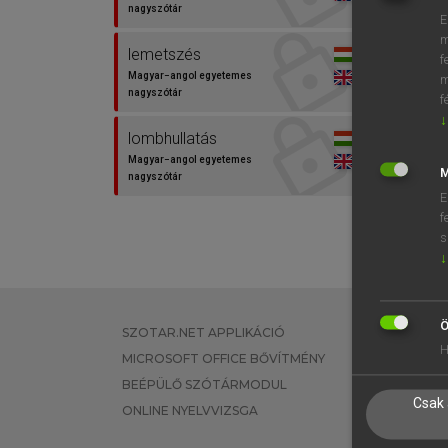
⚲ absc
nagyszótár
E
m
lemetszés
f
Magyar−angol egyetemes
m
nagyszótár
f
↓
lombhullatás
Magyar−angol egyetemes
M
nagyszótár
E
f
s
↓
Ö
SZOTAR.NET APPLIKÁCIÓ
EGYÉNI FEL
H
MICROSOFT OFFICE BŐVÍTMÉNY
TANULÓKNA
BEÉPÜLŐ SZÓTÁRMODUL
OKTATÁSI I
Csak 
ONLINE NYELVVIZSGA
VÁLLALATI 