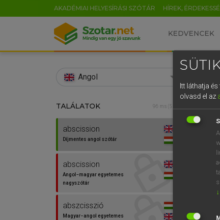
AKADÉMIAI HELYESÍRÁSI SZÓTÁR
HÍREK, ÉRDEKESS
KEDVENCEK
SÜTIK
search
Angol
Itt láthatja 
EN
olvasd el az
TALÁLATOK
Díjm
96 ms (5 db)
0
S
abscission
abscis
A
Díjmentes angol szótár
w
l
a
abscission
t
Angol−magyar egyetemes
s
nagyszótár
↓
abszcisszió
Magyar−angol egyetemes