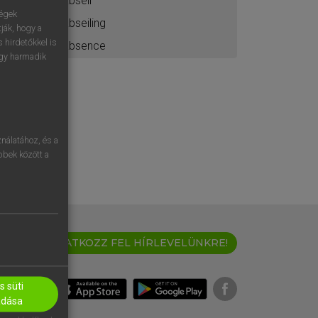
abseil
ségek
abseiling
ják, hogy a
 hirdetőkkel is
absence
egy harmadik
nálatához, és a
öbbek között a
IRATKOZZ FEL HÍRLEVELÜNKRE!
 süti
adása