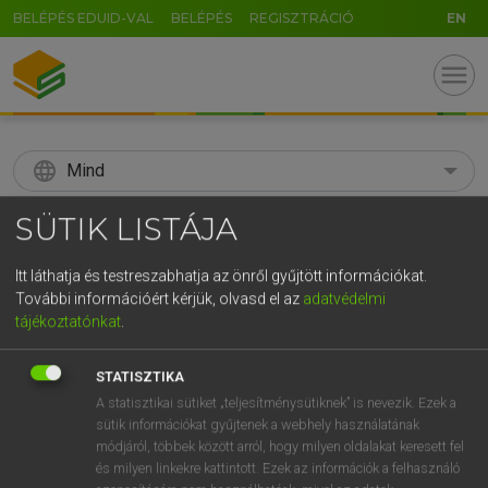
BELÉPÉS EDUID-VAL
BELÉPÉS
REGISZTRÁCIÓ
EN
menu
language
Mind
search
SÜTIK LISTÁJA
GR
KERESÉS
Itt láthatja és testreszabhatja az önről gyűjtött információkat.
5
6
7
8
9
ö
ü
ó
További információért kérjük, olvasd el az
adatvédelmi
tájékoztatónkat
.
r
t
z
u
i
o
p
ő
ú
Díjmentes angol szótár
STATISZTIKA
g
h
j
k
l
é
á
ű
Ω
ige
A statisztikai sütiket „teljesítménysütiknek” is nevezik. Ezek a
abscond
megszökik (
from
vm elől)
sütik információkat gyűjtenek a webhely használatának
v
b
n
m
,
.
-
AltGr
elszökik
módjáról, többek között arról, hogy milyen oldalakat keresett fel
elillan
és milyen linkekre kattintott. Ezek az információk a felhasználó