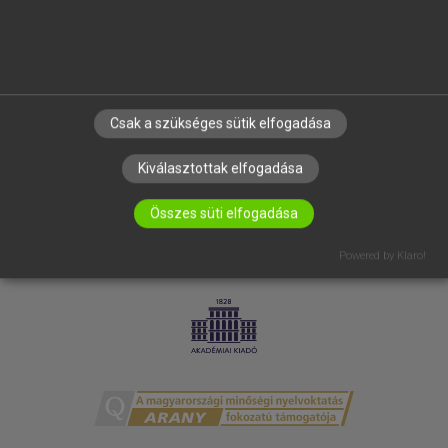
ELÉRHETŐSÉG
SÜTI BEÁLLÍTÁSOK
IRATKOZZ FEL HÍRLEVELÜNKRE!
Csak a szükséges sütik elfogadása
Kiválasztottak elfogadása
Összes süti elfogadása
Powered by Klaro!
LICENCSZERZŐDÉS
ADATVÉDELEM