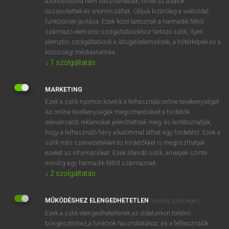
azonosítására nem használhatóak, mivel az adatok
megugrik
összesítettek és anonimizáltak. Céljuk kizárólag a weboldal
funkcióinak javítása. Ezek közé tartoznak a harmadik féltől
származó elemzési szolgáltatásokhoz tartozó sütik; ilyen
⚲ abscond
keresése szótárainkban
elemzési szolgáltatások a látogatóelemzések, a hőtérképek és a
közösségi médiaanalitika.
↓
1
szolgáltatás
MARKETING
DÍJMENTES ANGOL SZÓTÁR
Ezek a sütik nyomon követik a felhasználó online tevékenységét.
Az online tevékenységek megismerésével a hirdetők
ABS
relevánsabb reklámokat jeleníthetnek meg, és korlátozhatják,
abscess
hogy a felhasználó hány alkalommal láthat egy hirdetést. Ezek a
sütik más szervezetekkel és hirdetőkkel is megoszthatják
abscissa
ezeket az információkat. Ezek állandó sütik, amelyek szinte
abscission
mindig egy harmadik féltől származnak.
↓
2
szolgáltatás
abscond
abseil
MŰKÖDÉSHEZ ELENGEDHETETLEN
(mindig szükséges)
abseiling
Ezek a sütik elengedhetetlenek az oldalunkon történő
böngészéshez,a funkciók használatához, és a felhasználók
absence