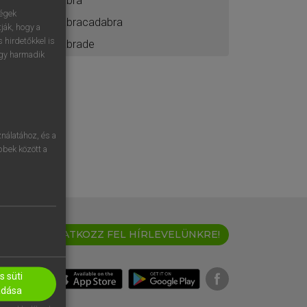
ábra
ségek
abracadabra
ják, hogy a
 hirdetőkkel is
abrade
egy harmadik
nálatához, és a
öbbek között a
IRATKOZZ FEL HÍRLEVELÜNKRE!
 süti
adása