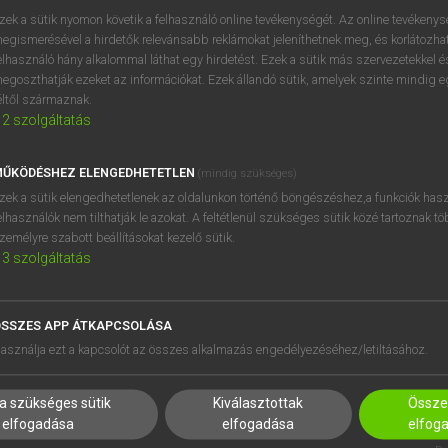
zek a sütik nyomon követik a felhasználó online tevékenységét. Az online tevékeny
egismerésével a hirdetők relevánsabb reklámokat jeleníthetnek meg, és korlátozhat
elhasználó hány alkalommal láthat egy hirdetést. Ezek a sütik más szervezetekkel és
egoszthatják ezeket az információkat. Ezek állandó sütik, amelyek szinte mindig 
éltől származnak.
2
szolgáltatás
ŰKÖDÉSHEZ ELENGEDHETETLEN
(mindig szükséges)
zek a sütik elengedhetetlenek az oldalunkon történő böngészéshez,a funkciók hasz
elhasználók nem tilthatják le azokat. A feltétlenül szükséges sütik közé tartoznak t
zemélyre szabott beállításokat kezelő sütik.
3
szolgáltatás
SSZES APP ÁTKAPCSOLÁSA
HASZNÁLÓKNAK
SÚGÓ
asználja ezt a kapcsolót az összes alkalmazás engedélyezéséhez/letiltásához.
K
RÓLUNK
NTÉZMÉNYEKNEK
ELÉRHETŐSÉG
a szükséges sütik
Kiválasztottak
Összes
MEGOLDÁSOK
SÜTI BEÁLLÍTÁSOK
elfogadása
elfogadása
elfog