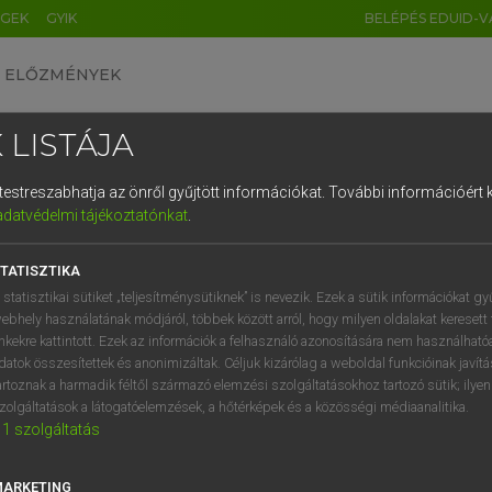
ÉGEK
GYIK
BELÉPÉS EDUID-V
ELŐZMÉNYEK
 LISTÁJA
és testreszabhatja az önről gyűjtött információkat.
További információért k
HU
DE
CN
FR
ES
IT
NL
RU
GR
adatvédelmi tájékoztatónkat
.
entes angol szótár
1
2
3
4
5
6
7
8
9
TATISZTIKA
mn
-mentioned
fenti
q
w
e
r
t
z
u
i
 statisztikai sütiket „teljesítménysütiknek” is nevezik. Ezek a sütik információkat gy
hivatkozott
ebhely használatának módjáról, többek között arról, hogy milyen oldalakat keresett 
a
s
d
f
g
h
j
k
l
é
inkekre kattintott. Ezek az információk a felhasználó azonosítására nem használható
fentnevezett
datok összesítettek és anonimizáltak. Céljuk kizárólag a weboldal funkcióinak javít
í
y
x
c
v
b
n
m
,
.
artoznak a harmadik féltől származó elemzési szolgáltatásokhoz tartozó sütik; ilye
zolgáltatások a látogatóelemzések, a hőtérképek és a közösségi médiaanalitika.
1
szolgáltatás
ve-mentioned
keresése szótárainkban
MARKETING