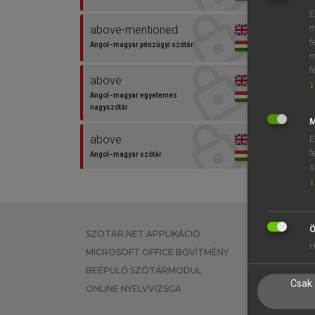
E
m
above-mentioned
f
Angol−magyar pénzügyi szótár
m
f
above
↓
Angol−magyar egyetemes
nagyszótár
M
above
E
f
Angol−magyar szótár
s
↓
előbb
Magyar−angol szótár
Ö
SZOTAR.NET APPLIKÁCIÓ
EGYÉNI FEL
előbb említett
H
MICROSOFT OFFICE BŐVÍTMÉNY
TANULÓKNA
Magyar−angol egyetemes
nagyszótár
BEÉPÜLŐ SZÓTÁRMODUL
OKTATÁSI I
Csak 
ONLINE NYELVVIZSGA
VÁLLALATI 
említ
Magyar−angol egyetemes