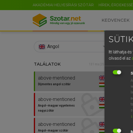
AKADÉMIAI HELYESÍRÁSI SZÓTÁR
HÍREK, ÉRDEKESS
KEDVENCEK
SÜTIK
search
Angol
Itt láthatja 
EN
olvasd el az
TALÁLATOK
Díjm
131 ms (25 db)
0
S
above-mentioned
above
A
Díjmentes angol szótár
w
l
a
above-mentioned
t
Angol−magyar egyetemes
s
nagyszótár
↓
⚲ abo
above-mentioned
Angol−magyar szótár