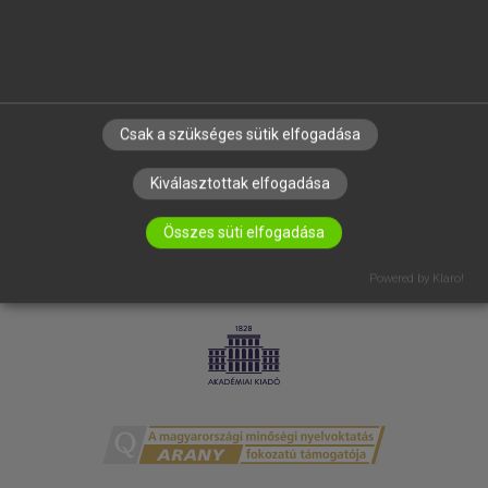
ELÉRHETŐSÉG
SÜTI BEÁLLÍTÁSOK
IRATKOZZ FEL HÍRLEVELÜNKRE!
Csak a szükséges sütik elfogadása
Kiválasztottak elfogadása
Összes süti elfogadása
Powered by Klaro!
LICENCSZERZŐDÉS
ADATVÉDELEM