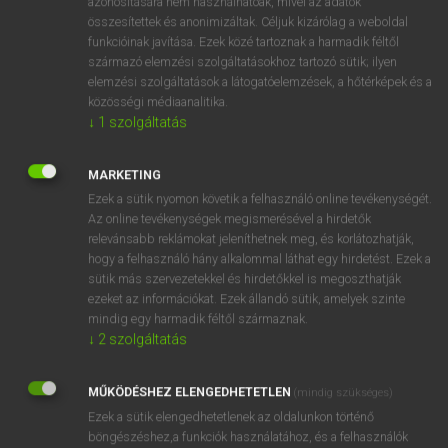
azonosítására nem használhatóak, mivel az adatok
diagram
összesítettek és anonimizáltak. Céljuk kizárólag a weboldal
funkcióinak javítása. Ezek közé tartoznak a harmadik féltől
származó elemzési szolgáltatásokhoz tartozó sütik; ilyen
⚲ ábra
keresése szótárainkban
elemzési szolgáltatások a látogatóelemzések, a hőtérképek és a
közösségi médiaanalitika.
↓
1
szolgáltatás
MARKETING
DÍJMENTES ANGOL SZÓTÁR
Ezek a sütik nyomon követik a felhasználó online tevékenységét.
Az online tevékenységek megismerésével a hirdetők
above
relevánsabb reklámokat jeleníthetnek meg, és korlátozhatják,
above-board
hogy a felhasználó hány alkalommal láthat egy hirdetést. Ezek a
sütik más szervezetekkel és hirdetőkkel is megoszthatják
above-mentioned
ezeket az információkat. Ezek állandó sütik, amelyek szinte
ab ovo
mindig egy harmadik féltől származnak.
↓
2
szolgáltatás
ábra
abracadabra
MŰKÖDÉSHEZ ELENGEDHETETLEN
(mindig szükséges)
abrade
Ezek a sütik elengedhetetlenek az oldalunkon történő
böngészéshez,a funkciók használatához, és a felhasználók
ábrafelirat