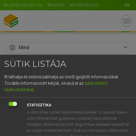
BELÉPÉS EDUID-VAL
BELÉPÉS
REGISZTRÁCIÓ
EN
menu
language
Mind
search
SÜTIK LISTÁJA
GR
KERESÉS
Itt láthatja és testreszabhatja az önről gyűjtött információkat.
5
6
7
8
9
ö
ü
ó
További információért kérjük, olvasd el az
adatvédelmi
tájékoztatónkat
.
r
t
z
u
i
o
p
ő
ú
Díjmentes angol szótár
STATISZTIKA
g
h
j
k
l
é
á
ű
Ω
fn
A statisztikai sütiket „teljesítménysütiknek” is nevezik. Ezek a
ábra
figure
sütik információkat gyűjtenek a webhely használatának
v
b
n
m
,
.
-
AltGr
illustration
módjáról, többek között arról, hogy milyen oldalakat keresett fel
picture
és milyen linkekre kattintott. Ezek az információk a felhasználó