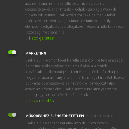
azonosítására nem használhatóak, mivel az adatok
mn
ablush
piruló
összesítettek és anonimizáltak. Céljuk kizárólag a weboldal
funkcióinak javítása. Ezek közé tartoznak a harmadik féltől
elvörösödött
származó elemzési szolgáltatásokhoz tartozó sütik; ilyen
hsz
elpirulva
elemzési szolgáltatások a látogatóelemzések, a hőtérképek és a
elvörösödve
közösségi médiaanalitika.
↓
1
szolgáltatás
⚲ ablush
keresése szótárainkban
MARKETING
Ezek a sütik nyomon követik a felhasználó online tevékenységét.
Az online tevékenységek megismerésével a hirdetők
relevánsabb reklámokat jeleníthetnek meg, és korlátozhatják,
hogy a felhasználó hány alkalommal láthat egy hirdetést. Ezek a
DÍJMENTES ANGOL SZÓTÁR
sütik más szervezetekkel és hirdetőkkel is megoszthatják
ezeket az információkat. Ezek állandó sütik, amelyek szinte
able
mindig egy harmadik féltől származnak.
↓
2
szolgáltatás
able-bodied
able-minded
MŰKÖDÉSHEZ ELENGEDHETETLEN
(mindig szükséges)
abloom
Ezek a sütik elengedhetetlenek az oldalunkon történő
böngészéshez,a funkciók használatához, és a felhasználók