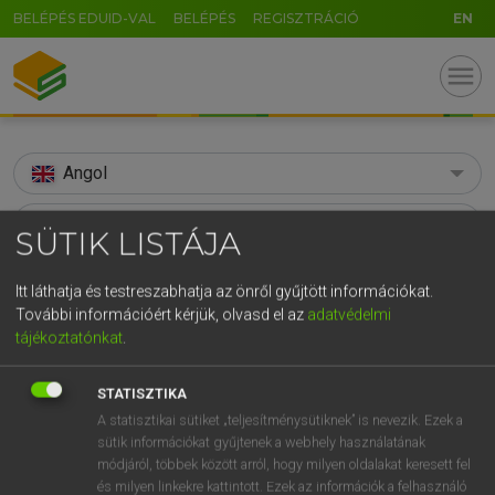
BELÉPÉS EDUID-VAL
BELÉPÉS
REGISZTRÁCIÓ
EN
menu
Angol
search
SÜTIK LISTÁJA
GR
KERESÉS
Itt láthatja és testreszabhatja az önről gyűjtött információkat.
5
6
7
8
9
ö
ü
ó
További információért kérjük, olvasd el az
adatvédelmi
TALÁLATOK
86 ms (4 db)
tájékoztatónkat
.
r
t
z
u
i
o
p
ő
ú
ablush
ablush
g
h
j
k
l
é
á
ű
Ω
STATISZTIKA
Díjmentes angol szótár
Angol−magyar egyetemes nagyszótár
A statisztikai sütiket „teljesítménysütiknek” is nevezik. Ezek a
v
b
n
m
,
.
-
AltGr
sütik információkat gyűjtenek a webhely használatának
módjáról, többek között arról, hogy milyen oldalakat keresett fel
Díjmentes angol szótár
arrow_forward_ios
és milyen linkekre kattintott. Ezek az információk a felhasználó