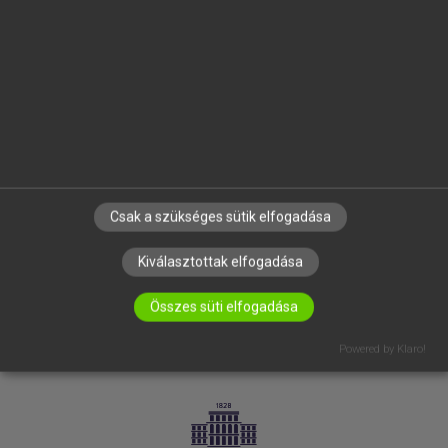
VÁLLALATI MEGOLDÁSOK
SÚGÓ
RÓLUNK
ELÉRHETŐSÉG
SÜTI BEÁLLÍTÁSOK
IRATKOZZ FEL HÍRLEVELÜNKRE!
Csak a szükséges sütik elfogadása
Kiválasztottak elfogadása
Összes süti elfogadása
Powered by Klaro!
LICENCSZERZŐDÉS
ADATVÉDELEM