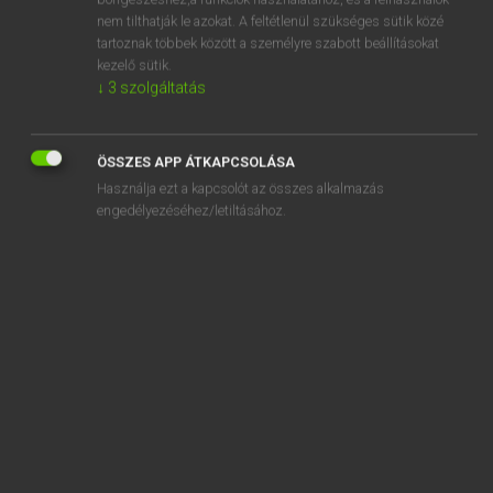
ablush
nem tilthatják le azokat. A feltétlenül szükséges sütik közé
ablution
tartoznak többek között a személyre szabott beállításokat
kezelő sütik.
ably
↓
3
szolgáltatás
abnegate
abnegation
ÖSSZES APP ÁTKAPCSOLÁSA
Használja ezt a kapcsolót az összes alkalmazás
engedélyezéséhez/letiltásához.
SZOTAR.NET APPLIKÁCIÓ
MICROSOFT OFFICE BŐVÍTMÉNY
BEÉPÜLŐ SZÓTÁRMODUL
ONLINE NYELVVIZSGA
EGYÉNI FELHASZNÁLÓKNAK
TANULÓKNAK
OKTATÁSI INTÉZMÉNYEKNEK