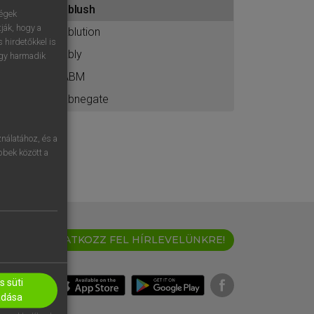
ablush
ához
ségek
ják, hogy a
ablution
 hirdetőkkel is
ably
egy harmadik
ABM
abnegate
nálatához, és a
öbbek között a
IRATKOZZ FEL HÍRLEVELÜNKRE!
 süti
adása