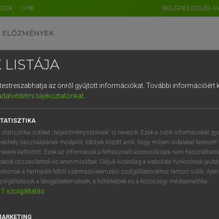
ÉGEK
GYIK
BELÉPÉS EDUID-V
ELŐZMÉNYEK
 LISTÁJA
és testreszabhatja az önről gyűjtött információkat.
További információért k
HU
DE
CN
FR
ES
IT
NL
RU
GR
adatvédelmi tájékoztatónkat
.
 A. PÉTER, VARGA GYÖRGY
1
2
3
4
5
6
7
8
9
ol−magyar egyetemes nagyszótár
TATISZTIKA
q
w
e
r
t
z
u
i
 statisztikai sütiket „teljesítménysütiknek” is nevezik. Ezek a sütik információkat gy
ebhely használatának módjáról, többek között arról, hogy milyen oldalakat keresett 
a
s
d
f
g
h
j
k
l
é
inkekre kattintott. Ezek az információk a felhasználó azonosítására nem használható
datok összesítettek és anonimizáltak. Céljuk kizárólag a weboldal funkcióinak javít
í
y
x
c
v
b
n
m
,
.
artoznak a harmadik féltől származó elemzési szolgáltatásokhoz tartozó sütik; ilye
zolgáltatások a látogatóelemzések, a hőtérképek és a közösségi médiaanalitika.
VAN ELŐFIZETÉSED?
NINCS ELŐFIZETÉSED
1
szolgáltatás
előfizetésem a teljes szócikk
Nincs regisztrációm és előfiz
megtekintéséhez.
A szótár 2 órás, díjmente
MARKETING