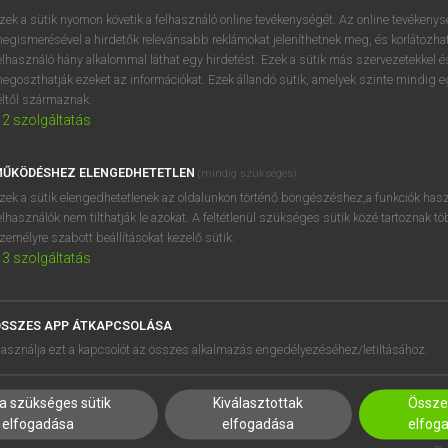
próbaverziójának elindítás
zek a sütik nyomon követik a felhasználó online tevékenységét. Az online tevékeny
BELÉPÉS
regisztrálok és
belépek
.
egismerésével a hirdetők relevánsabb reklámokat jeleníthetnek meg, és korlátozhat
elhasználó hány alkalommal láthat egy hirdetést. Ezek a sütik más szervezetekkel és
egoszthatják ezeket az információkat. Ezek állandó sütik, amelyek szinte mindig 
REGISZTRÁCIÓ
éltől származnak.
2
szolgáltatás
ŰKÖDÉSHEZ ELENGEDHETETLEN
(mindig szükséges)
zek a sütik elengedhetetlenek az oldalunkon történő böngészéshez,a funkciók hasz
elhasználók nem tilthatják le azokat. A feltétlenül szükséges sütik közé tartoznak t
zemélyre szabott beállításokat kezelő sütik.
3
szolgáltatás
SSZES APP ÁTKAPCSOLÁSA
HASZNÁLÓKNAK
SÚGÓ
asználja ezt a kapcsolót az összes alkalmazás engedélyezéséhez/letiltásához.
K
RÓLUNK
NTÉZMÉNYEKNEK
ELÉRHETŐSÉG
a szükséges sütik
Kiválasztottak
Összes
MEGOLDÁSOK
SÜTI BEÁLLÍTÁSOK
elfogadása
elfogadása
elfog