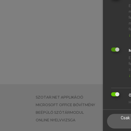
E
m
f
m
f
↓
M
E
f
s
↓
Ö
SZOTAR.NET APPLIKÁCIÓ
EGYÉNI FEL
H
MICROSOFT OFFICE BŐVÍTMÉNY
TANULÓKNA
BEÉPÜLŐ SZÓTÁRMODUL
OKTATÁSI I
Csak 
ONLINE NYELVVIZSGA
VÁLLALATI 