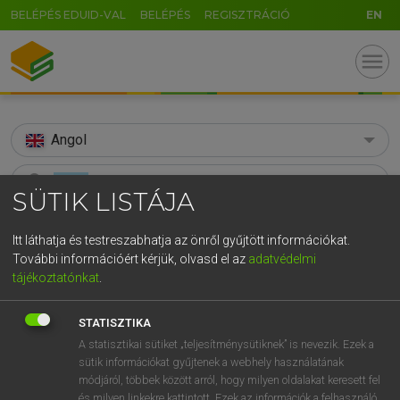
BELÉPÉS EDUID-VAL
BELÉPÉS
REGISZTRÁCIÓ
EN
menu
Angol
search
SÜTIK LISTÁJA
GR
KERESÉS
Itt láthatja és testreszabhatja az önről gyűjtött információkat.
5
6
7
8
9
ö
ü
ó
További információért kérjük, olvasd el az
adatvédelmi
TALÁLATOK
156 ms (60 db)
tájékoztatónkat
.
r
t
z
u
i
o
p
ő
ú
abate
abate
g
h
j
k
l
é
á
ű
Ω
Díjmentes angol szótár
STATISZTIKA
Angol−magyar egyetemes nagyszótár
A statisztikai sütiket „teljesítménysütiknek” is nevezik. Ezek a
v
b
n
m
,
.
-
AltGr
sütik információkat gyűjtenek a webhely használatának
módjáról, többek között arról, hogy milyen oldalakat keresett fel
Díjmentes angol szótár
arrow_forward_ios
és milyen linkekre kattintott. Ezek az információk a felhasználó