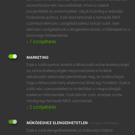
azonosítására nem használhatóak, mivel az adatok
ige
abate
csökken
összesítettek és anonimizáltak. Céljuk kizárólag a weboldal
alábbhagy
funkcióinak javítása. Ezek közé tartoznak a harmadik féltől
származó elemzési szolgáltatásokhoz tartozó sütik; ilyen
csökkent
elemzési szolgáltatások a látogatóelemzések, a hőtérképek és a
hatálytalanít
közösségi médiaanalitika.
enyhül
↓
1
szolgáltatás
mérsékel
MARKETING
Ezek a sütik nyomon követik a felhasználó online tevékenységét.
Az online tevékenységek megismerésével a hirdetők
⚲ abate
keresése szótárainkban
relevánsabb reklámokat jeleníthetnek meg, és korlátozhatják,
hogy a felhasználó hány alkalommal láthat egy hirdetést. Ezek a
sütik más szervezetekkel és hirdetőkkel is megoszthatják
ezeket az információkat. Ezek állandó sütik, amelyek szinte
mindig egy harmadik féltől származnak.
DÍJMENTES ANGOL SZÓTÁR
↓
2
szolgáltatás
abandonment
MŰKÖDÉSHEZ ELENGEDHETETLEN
abase
(mindig szükséges)
Ezek a sütik elengedhetetlenek az oldalunkon történő
abasement