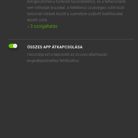
böngészéshez,a funkciók használatához, és a felhasználók
nem tilthatják le azokat. A feltétlenül szükséges sütik közé
abash
tartoznak többek között a személyre szabott beállításokat
abate
kezelő sütik.
↓
3
szolgáltatás
abatement
abatis
ÖSSZES APP ÁTKAPCSOLÁSA
abattoir
Használja ezt a kapcsolót az összes alkalmazás
abba
engedélyezéséhez/letiltásához.
SZOTAR.NET APPLIKÁCIÓ
MICROSOFT OFFICE BŐVÍTMÉNY
BEÉPÜLŐ SZÓTÁRMODUL
ONLINE NYELVVIZSGA
EGYÉNI FELHASZNÁLÓKNAK