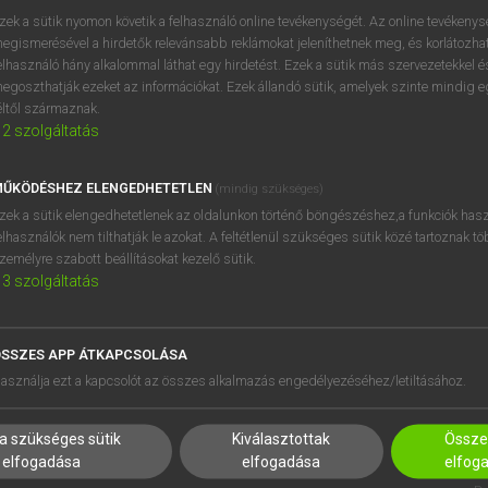
zek a sütik nyomon követik a felhasználó online tevékenységét. Az online tevékeny
egismerésével a hirdetők relevánsabb reklámokat jeleníthetnek meg, és korlátozhat
elhasználó hány alkalommal láthat egy hirdetést. Ezek a sütik más szervezetekkel és
egoszthatják ezeket az információkat. Ezek állandó sütik, amelyek szinte mindig 
éltől származnak.
2
szolgáltatás
ŰKÖDÉSHEZ ELENGEDHETETLEN
(mindig szükséges)
zek a sütik elengedhetetlenek az oldalunkon történő böngészéshez,a funkciók hasz
elhasználók nem tilthatják le azokat. A feltétlenül szükséges sütik közé tartoznak t
zemélyre szabott beállításokat kezelő sütik.
3
szolgáltatás
SSZES APP ÁTKAPCSOLÁSA
HASZNÁLÓKNAK
SÚGÓ
asználja ezt a kapcsolót az összes alkalmazás engedélyezéséhez/letiltásához.
K
RÓLUNK
NTÉZMÉNYEKNEK
ELÉRHETŐSÉG
a szükséges sütik
Kiválasztottak
Összes
MEGOLDÁSOK
SÜTI BEÁLLÍTÁSOK
elfogadása
elfogadása
elfog