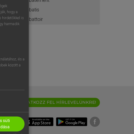
abatement
ségek
abatis
ják, hogy a
 hirdetőkkel is
abattoir
egy harmadik
nálatához, és a
öbbek között a
IRATKOZZ FEL HÍRLEVELÜNKRE!
 süti
adása