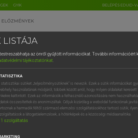
ÉGEK
GYIK
BELÉPÉS EDUID-V
ELŐZMÉNYEK
 LISTÁJA
és testreszabhatja az önről gyűjtött információkat.
További információért k
HU
DE
CN
FR
ES
IT
NL
RU
GR
adatvédelmi tájékoztatónkat
.
entes angol szótár
1
2
3
4
5
6
7
8
9
TATISZTIKA
ige
megszégyenít
q
w
e
r
t
z
u
i
 statisztikai sütiket „teljesítménysütiknek” is nevezik. Ezek a sütik információkat gy
zavarba hoz
ebhely használatának módjáról, többek között arról, hogy milyen oldalakat keresett 
a
s
d
f
g
h
j
k
l
é
inkekre kattintott. Ezek az információk a felhasználó azonosítására nem használható
datok összesítettek és anonimizáltak. Céljuk kizárólag a weboldal funkcióinak javít
í
y
x
c
v
b
n
m
,
.
artoznak a harmadik féltől származó elemzési szolgáltatásokhoz tartozó sütik; ilye
sh
keresése szótárainkban
zolgáltatások a látogatóelemzések, a hőtérképek és a közösségi médiaanalitika.
1
szolgáltatás
MARKETING