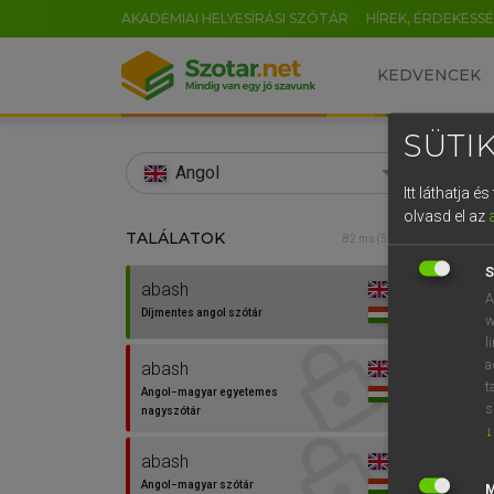
AKADÉMIAI HELYESÍRÁSI SZÓTÁR
HÍREK, ÉRDEKESS
KEDVENCEK
SÜTIK
search
Angol
Itt láthatja 
EN
olvasd el az
TALÁLATOK
Díjm
82 ms (5 db)
0
S
abash
abash
A
Díjmentes angol szótár
w
l
a
abash
t
Angol−magyar egyetemes
⚲ aba
s
nagyszótár
↓
abash
Angol−magyar szótár