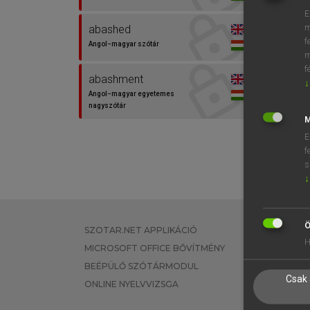
E
m
abashed
f
Angol−magyar szótár
m
f
abashment
↓
Angol−magyar egyetemes
nagyszótár
M
E
f
s
↓
Ö
SZOTAR.NET APPLIKÁCIÓ
EGYÉNI FEL
H
MICROSOFT OFFICE BŐVÍTMÉNY
TANULÓKNA
BEÉPÜLŐ SZÓTÁRMODUL
OKTATÁSI I
Csak 
ONLINE NYELVVIZSGA
VÁLLALATI 