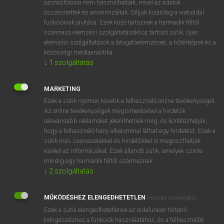
azonosítására nem használhatóak, mivel az adatok
összesítettek és anonimizáltak. Céljuk kizárólag a weboldal
előtag
Afro-
afro-
funkcióinak javítása. Ezek közé tartoznak a harmadik féltől
származó elemzési szolgáltatásokhoz tartozó sütik; ilyen
elemzési szolgáltatások a látogatóelemzések, a hőtérképek és a
⚲ Afro-
keresése szótárainkban
közösségi médiaanalitika.
↓
1
szolgáltatás
MARKETING
Ezek a sütik nyomon követik a felhasználó online tevékenységét.
DÍJMENTES ANGOL SZÓTÁR
Az online tevékenységek megismerésével a hirdetők
relevánsabb reklámokat jeleníthetnek meg, és korlátozhatják,
Afrikaans
hogy a felhasználó hány alkalommal láthat egy hirdetést. Ezek a
afrikai
sütik más szervezetekkel és hirdetőkkel is megoszthatják
ezeket az információkat. Ezek állandó sütik, amelyek szinte
Afrikander
mindig egy harmadik féltől származnak.
Afrikaner
↓
2
szolgáltatás
Afro-
MŰKÖDÉSHEZ ELENGEDHETETLEN
(mindig szükséges)
Afro-American
Ezek a sütik elengedhetetlenek az oldalunkon történő
Afro-Asian
böngészéshez,a funkciók használatához, és a felhasználók