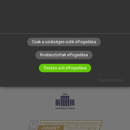
RÓLUNK
ELÉRHETŐSÉG
SÜTI BEÁLLÍTÁSOK
IRATKOZZ FEL HÍRLEVELÜNKRE!
Csak a szükséges sütik elfogadása
Kiválasztottak elfogadása
Összes süti elfogadása
Powered by Klaro!
LICENCSZERZŐDÉS
ADATVÉDELEM