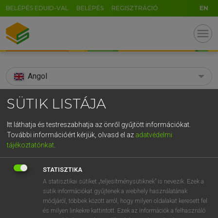
BELÉPÉS EDUID-VAL
BELÉPÉS
REGISZTRÁCIÓ
EN
menu
Angol
search
SÜTIK LISTÁJA
GR
KERESÉS
Itt láthatja és testreszabhatja az önről gyűjtött információkat.
5
6
7
8
9
ö
ü
ó
További információért kérjük, olvasd el az
adatvédelmi
TALÁLATOK
133 ms (17 db)
tájékoztatónkat
.
r
t
z
u
i
o
p
ő
ú
Afro-
Afro-
STATISZTIKA
g
h
j
k
l
é
á
ű
Ω
Díjmentes angol szótár
Angol−magyar egyetemes nagyszótár
A statisztikai sütiket „teljesítménysütiknek” is nevezik. Ezek a
sütik információkat gyűjtenek a webhely használatának
v
b
n
m
,
.
-
AltGr
módjáról, többek között arról, hogy milyen oldalakat keresett fel
Díjmentes angol szótár
arrow_forward_ios
és milyen linkekre kattintott. Ezek az információk a felhasználó