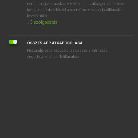
nem tilthatják le azokat. A feltétlenül szükséges sütik közé
Afro-Asiatic
tartoznak többek között a személyre szabott beállításokat
aft
kezelő sütik.
↓
3
szolgáltatás
ÖSSZES APP ÁTKAPCSOLÁSA
SZOTAR.NET APPLIKÁCIÓ
Használja ezt a kapcsolót az összes alkalmazás
engedélyezéséhez/letiltásához.
MICROSOFT OFFICE BŐVÍTMÉNY
BEÉPÜLŐ SZÓTÁRMODUL
ONLINE NYELVVIZSGA
EGYÉNI FELHASZNÁLÓKNAK
TANULÓKNAK
OKTATÁSI INTÉZMÉNYEKNEK
VÁLLALATI MEGOLDÁSOK
SÚGÓ