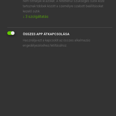
nem tilthatják le azokat. A feltétlenül szükséges sütik közé
tartoznak többek között a személyre szabott beállításokat
kezelő sütik.
↓
3
szolgáltatás
SZOTAR.NET APPLIKÁCIÓ
MICROSOFT OFFICE BŐVÍTMÉNY
ÖSSZES APP ÁTKAPCSOLÁSA
BEÉPÜLŐ SZÓTÁRMODUL
Használja ezt a kapcsolót az összes alkalmazás
ONLINE NYELVVIZSGA
engedélyezéséhez/letiltásához.
EGYÉNI FELHASZNÁLÓKNAK
TANULÓKNAK
OKTATÁSI INTÉZMÉNYEKNEK
VÁLLALATI MEGOLDÁSOK
SÚGÓ
RÓLUNK
ELÉRHETŐSÉG
SÜTI BEÁLLÍTÁSOK