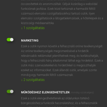
összesítettek és anonimizáltak. Céljuk kizárólag a weboldal
⚲ Afrikander
keresése szótárainkban
funkcióinak javítása. Ezek közé tartoznak a harmadik féltől
származó elemzési szolgáltatásokhoz tartozó sütik; ilyen
elemzési szolgáltatások a látogatóelemzések, a hőtérképek és a
közösségi médiaanalitika.
↓
1
szolgáltatás
DÍJMENTES ANGOL SZÓTÁR
Afrika
MARKETING
Ezek a sütik nyomon követik a felhasználó online tevékenységét.
afrikaans
Az online tevékenységek megismerésével a hirdetők
Afrikaans
relevánsabb reklámokat jeleníthetnek meg, és korlátozhatják,
hogy a felhasználó hány alkalommal láthat egy hirdetést. Ezek a
afrikai
sütik más szervezetekkel és hirdetőkkel is megoszthatják
ezeket az információkat. Ezek állandó sütik, amelyek szinte
Afrikander
mindig egy harmadik féltől származnak.
Afrikaner
↓
2
szolgáltatás
Afro-
MŰKÖDÉSHEZ ELENGEDHETETLEN
(mindig szükséges)
Afro-American
Ezek a sütik elengedhetetlenek az oldalunkon történő
Afro-Asian
böngészéshez,a funkciók használatához, és a felhasználók