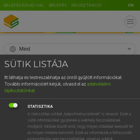
BELÉPÉS EDUID-VAL
BELÉPÉS
REGISZTRÁCIÓ
EN
menu
language
Mind
SÜTIK LISTÁJA
search
GR
Itt láthatja és testreszabhatja az önről gyűjtött információkat.
KERESÉS
További információért kérjük, olvasd el az
adatvédelmi
5
6
7
8
9
ö
ü
ó
tájékoztatónkat
.
r
t
z
u
i
o
p
ő
ú
Díjmentes angol szótár
STATISZTIKA
g
h
j
k
l
é
á
ű
Ω
A statisztikai sütiket „teljesítménysütiknek” is nevezik. Ezek a
fn
Afrikander
dél-afrikai holland telepes leszármazottja
sütik információkat gyűjtenek a webhely használatának
v
b
n
m
,
.
-
AltGr
afrikander
módjáról, többek között arról, hogy milyen oldalakat keresett fel
és milyen linkekre kattintott. Ezek az információk a felhasználó
azonosítására nem használhatóak, mivel az adatok