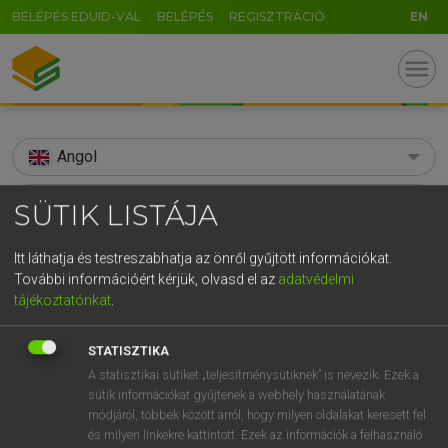
BELÉPÉS EDUID-VAL
BELÉPÉS
REGISZTRÁCIÓ
EN
menu
Angol
search
SÜTIK LISTÁJA
GR
KERESÉS
Itt láthatja és testreszabhatja az önről gyűjtött információkat.
5
6
7
8
9
ö
ü
ó
További információért kérjük, olvasd el az
adatvédelmi
TALÁLATOK
123 ms (4 db)
tájékoztatónkat
.
r
t
z
u
i
o
p
ő
ú
Afrikaner
Afrikaner
STATISZTIKA
g
h
j
k
l
é
á
ű
Ω
Díjmentes angol szótár
Angol−magyar egyetemes nagyszótár
A statisztikai sütiket „teljesítménysütiknek” is nevezik. Ezek a
v
b
n
m
,
.
-
AltGr
sütik információkat gyűjtenek a webhely használatának
módjáról, többek között arról, hogy milyen oldalakat keresett fel
Díjmentes angol szótár
arrow_forward_ios
és milyen linkekre kattintott. Ezek az információk a felhasználó