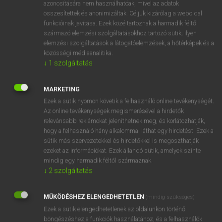
azonosítására nem használhatóak, mivel az adatok
fn
Afrikaner
holland származású dél-afrikai
összesítettek és anonimizáltak. Céljuk kizárólag a weboldal
funkcióinak javítása. Ezek közé tartoznak a harmadik féltől
afrikander
származó elemzési szolgáltatásokhoz tartozó sütik; ilyen
elemzési szolgáltatások a látogatóelemzések, a hőtérképek és a
közösségi médiaanalitika.
↓
1
szolgáltatás
⚲ Afrikaner
keresése szótárainkban
MARKETING
Ezek a sütik nyomon követik a felhasználó online tevékenységét.
Az online tevékenységek megismerésével a hirdetők
DÍJMENTES ANGOL SZÓTÁR
relevánsabb reklámokat jeleníthetnek meg, és korlátozhatják,
hogy a felhasználó hány alkalommal láthat egy hirdetést. Ezek a
afrikaans
sütik más szervezetekkel és hirdetőkkel is megoszthatják
Afrikaans
ezeket az információkat. Ezek állandó sütik, amelyek szinte
mindig egy harmadik féltől származnak.
afrikai
↓
2
szolgáltatás
Afrikander
MŰKÖDÉSHEZ ELENGEDHETETLEN
Afrikaner
(mindig szükséges)
Ezek a sütik elengedhetetlenek az oldalunkon történő
Afro-
böngészéshez,a funkciók használatához, és a felhasználók