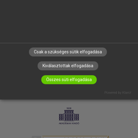
SÚGÓ
RÓLUNK
ELÉRHETŐSÉG
SÜTI BEÁLLÍTÁSOK
IRATKOZZ FEL HÍRLEVELÜNKRE!
Csak a szükséges sütik elfogadása
Kiválasztottak elfogadása
Összes süti elfogadása
Powered by Klaro!
LICENCSZERZŐDÉS
ADATVÉDELEM