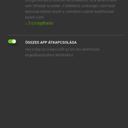
Achilles tendon
nem tilthatják le azokat. A feltétlenül szükséges sütik közé
tartoznak többek között a személyre szabott beállításokat
aching
kezelő sütik.
↓
3
szolgáltatás
„
achilles
” szó hasonló kifejezése:
AKHILLEUSZ
ÖSSZES APP ÁTKAPCSOLÁSA
Használja ezt a kapcsolót az összes alkalmazás
engedélyezéséhez/letiltásához.
SZOTAR.NET APPLIKÁCIÓ
MICROSOFT OFFICE BŐVÍTMÉNY
BEÉPÜLŐ SZÓTÁRMODUL
ONLINE NYELVVIZSGA
EGYÉNI FELHASZNÁLÓKNAK
TANULÓKNAK
OKTATÁSI INTÉZMÉNYEKNEK