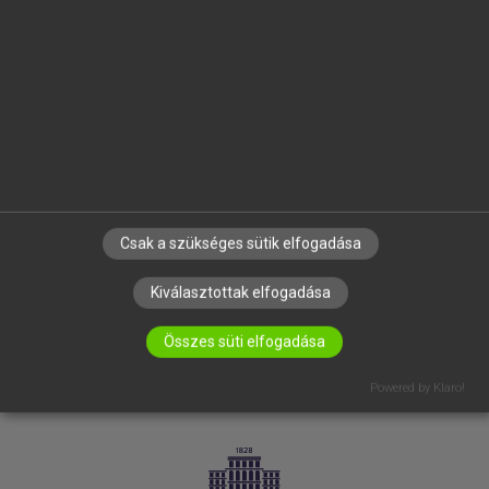
VÁLLALATI MEGOLDÁSOK
SÚGÓ
RÓLUNK
ELÉRHETŐSÉG
SÜTI BEÁLLÍTÁSOK
IRATKOZZ FEL HÍRLEVELÜNKRE!
Csak a szükséges sütik elfogadása
Kiválasztottak elfogadása
Összes süti elfogadása
Powered by Klaro!
LICENCSZERZŐDÉS
ADATVÉDELEM