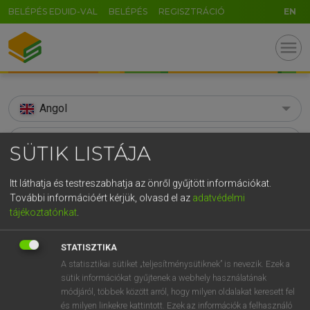
BELÉPÉS EDUID-VAL
BELÉPÉS
REGISZTRÁCIÓ
EN
menu
Angol
search
SÜTIK LISTÁJA
GR
KERESÉS
Itt láthatja és testreszabhatja az önről gyűjtött információkat.
5
6
7
8
9
ö
ü
ó
További információért kérjük, olvasd el az
adatvédelmi
TALÁLATOK
133 ms (12 db)
tájékoztatónkat
.
r
t
z
u
i
o
p
ő
ú
Achilles
Achilles
Achille
g
h
j
k
l
é
á
ű
Ω
STATISZTIKA
Díjmentes angol szótár
Angol−magyar szótár
Angol−ma
A statisztikai sütiket „teljesítménysütiknek” is nevezik. Ezek a
v
b
n
m
,
.
-
AltGr
sütik információkat gyűjtenek a webhely használatának
módjáról, többek között arról, hogy milyen oldalakat keresett fel
Díjmentes angol szótár
arrow_forward_ios
és milyen linkekre kattintott. Ezek az információk a felhasználó