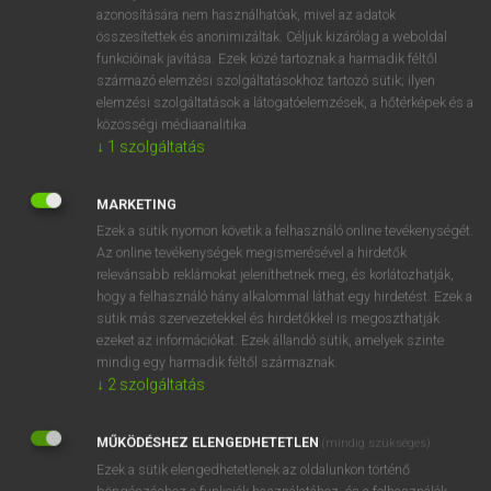
azonosítására nem használhatóak, mivel az adatok
tul
Achilles
Achilles
összesítettek és anonimizáltak. Céljuk kizárólag a weboldal
funkcióinak javítása. Ezek közé tartoznak a harmadik féltől
származó elemzési szolgáltatásokhoz tartozó sütik; ilyen
elemzési szolgáltatások a látogatóelemzések, a hőtérképek és a
⚲ Achilles
keresése szótárainkban
közösségi médiaanalitika.
↓
1
szolgáltatás
MARKETING
DÍJMENTES ANGOL SZÓTÁR
Ezek a sütik nyomon követik a felhasználó online tevékenységét.
Az online tevékenységek megismerésével a hirdetők
achene
relevánsabb reklámokat jeleníthetnek meg, és korlátozhatják,
hogy a felhasználó hány alkalommal láthat egy hirdetést. Ezek a
achieve
sütik más szervezetekkel és hirdetőkkel is megoszthatják
achievement
ezeket az információkat. Ezek állandó sütik, amelyek szinte
mindig egy harmadik féltől származnak.
achillea
↓
2
szolgáltatás
Achilles
Achilles heel
MŰKÖDÉSHEZ ELENGEDHETETLEN
(mindig szükséges)
Ezek a sütik elengedhetetlenek az oldalunkon történő
Achilles-sarok
böngészéshez,a funkciók használatához, és a felhasználók