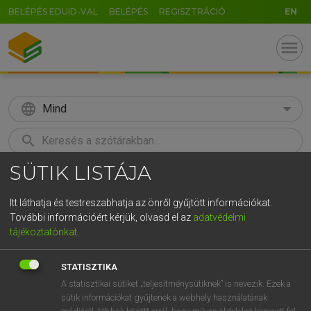
BELÉPÉS EDUID-VAL
BELÉPÉS
REGISZTRÁCIÓ
EN
menu
language
Mind
search
SÜTIK LISTÁJA
GR
KERESÉS
5
6
7
8
9
ö
ü
ó
Itt láthatja és testreszabhatja az önről gyűjtött információkat.
További információért kérjük, olvasd el az
adatvédelmi
r
t
z
u
i
o
p
ő
ú
LÁZÁR A. PÉTER, VARGA GYÖRGY
tájékoztatónkat
.
Angol−magyar egyetemes nagyszótár
g
h
j
k
l
é
á
ű
Ω
STATISZTIKA
v
b
n
m
,
.
-
AltGr
A statisztikai sütiket „teljesítménysütiknek” is nevezik. Ezek a
sütik információkat gyűjtenek a webhely használatának