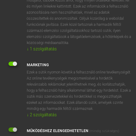
módjáról, többek között arról, hogy milyen oldalakat keresett fel
és milyen linkekre kattintott. Ezek az információk a felhasználó
VAN ELŐFIZETÉSED?
azonosítására nem használhatóak, mivel az adatok
összesítettek és anonimizáltak. Céljuk kizárólag a weboldal
Van előfizetésem a teljes szócikk megtekintéséhez.
funkcióinak javítása. Ezek közé tartoznak a harmadik féltől
származó elemzési szolgáltatásokhoz tartozó sütik; ilyen
BELÉPÉS
elemzési szolgáltatások a látogatóelemzések, a hőtérképek és a
közösségi médiaanalitika.
↓
1
szolgáltatás
MARKETING
Ezek a sütik nyomon követik a felhasználó online tevékenységét.
Az online tevékenységek megismerésével a hirdetők
NINCS ELŐFIZETÉSED?
relevánsabb reklámokat jeleníthetnek meg, és korlátozhatják,
Nincs regisztrációm és előfizetésem. A szótár 2 órás,
hogy a felhasználó hány alkalommal láthat egy hirdetést. Ezek a
díjmentes próbaverziójának elindításához regisztrálok és
sütik más szervezetekkel és hirdetőkkel is megoszthatják
belépek
.
ezeket az információkat. Ezek állandó sütik, amelyek szinte
mindig egy harmadik féltől származnak.
↓
2
szolgáltatás
REGISZTRÁCIÓ
MŰKÖDÉSHEZ ELENGEDHETETLEN
(mindig szükséges)