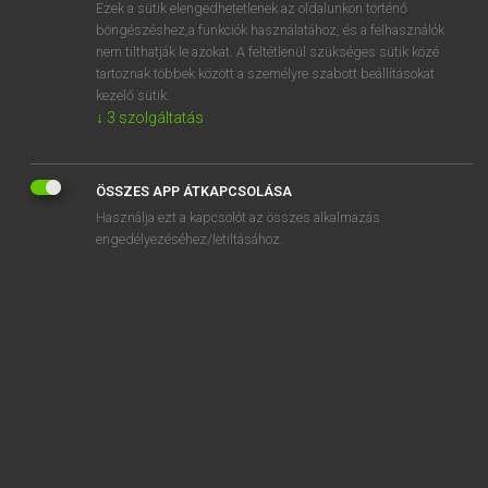
Ezek a sütik elengedhetetlenek az oldalunkon történő
böngészéshez,a funkciók használatához, és a felhasználók
nem tilthatják le azokat. A feltétlenül szükséges sütik közé
Lázár A. Péter, Varga György
tartoznak többek között a személyre szabott beállításokat
ANGOL−MAGYAR EGYETEMES NAGYSZÓTÁR
kezelő sütik.
↓
3
szolgáltatás
Kapcsolódó anyagok
achievement test
ÖSSZES APP ÁTKAPCSOLÁSA
achiever
Használja ezt a kapcsolót az összes alkalmazás
achillea
engedélyezéséhez/letiltásához.
Achilles' heel
Achilles tendon
achiness
aching
achoo
achromatic