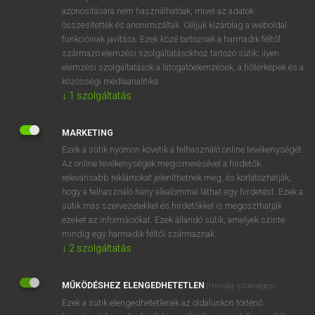
azonosítására nem használhatóak, mivel az adatok
ADSL
aszimmetrikus digitális előfizetői vonal
összesítettek és anonimizáltak. Céljuk kizárólag a weboldal
ADSL
funkcióinak javítása. Ezek közé tartoznak a harmadik féltől
származó elemzési szolgáltatásokhoz tartozó sütik; ilyen
elemzési szolgáltatások a látogatóelemzések, a hőtérképek és a
közösségi médiaanalitika.
⚲ ADSL
keresése szótárainkban
↓
1
szolgáltatás
MARKETING
Ezek a sütik nyomon követik a felhasználó online tevékenységét.
DÍJMENTES ANGOL SZÓTÁR
Az online tevékenységek megismerésével a hirdetők
relevánsabb reklámokat jeleníthetnek meg, és korlátozhatják,
Adrianople
hogy a felhasználó hány alkalommal láthat egy hirdetést. Ezek a
sütik más szervezetekkel és hirdetőkkel is megoszthatják
Adriatic
ezeket az információkat. Ezek állandó sütik, amelyek szinte
mindig egy harmadik féltől származnak.
adrift
↓
2
szolgáltatás
adroit
ADSL
MŰKÖDÉSHEZ ELENGEDHETETLEN
(mindig szükséges)
adsorb
Ezek a sütik elengedhetetlenek az oldalunkon történő