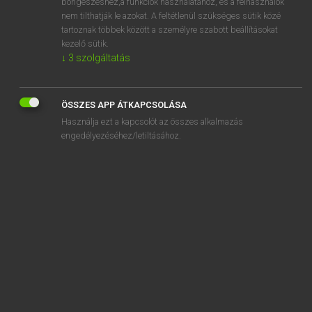
böngészéshez,a funkciók használatához, és a felhasználók
adsorbate
nem tilthatják le azokat. A feltétlenül szükséges sütik közé
tartoznak többek között a személyre szabott beállításokat
adu
kezelő sütik.
adulate
↓
3
szolgáltatás
„
adsl
” szó hasonló kifejezése:
ÖSSZES APP ÁTKAPCSOLÁSA
ASZIMMETRIKUS DIGITÁLIS ELŐFIZETŐI VONAL
Használja ezt a kapcsolót az összes alkalmazás
engedélyezéséhez/letiltásához.
SZOTAR.NET APPLIKÁCIÓ
MICROSOFT OFFICE BŐVÍTMÉNY
BEÉPÜLŐ SZÓTÁRMODUL
ONLINE NYELVVIZSGA
EGYÉNI FELHASZNÁLÓKNAK
TANULÓKNAK