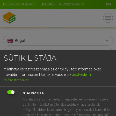
BELÉPÉS EDUID-VAL
BELÉPÉS
REGISZTRÁCIÓ
EN
menu
Angol
search
SÜTIK LISTÁJA
GR
KERESÉS
Itt láthatja és testreszabhatja az önről gyűjtött információkat.
5
6
7
8
9
ö
ü
ó
További információért kérjük, olvasd el az
adatvédelmi
TALÁLATOK
97 ms (6 db)
tájékoztatónkat
.
r
t
z
u
i
o
p
ő
ú
ADSL
ADSL
g
h
j
k
l
é
á
ű
Ω
STATISZTIKA
Díjmentes angol szótár
Angol−magyar egyetemes nagyszótár
A statisztikai sütiket „teljesítménysütiknek” is nevezik. Ezek a
v
b
n
m
,
.
-
AltGr
sütik információkat gyűjtenek a webhely használatának
módjáról, többek között arról, hogy milyen oldalakat keresett fel
Díjmentes angol szótár
arrow_forward_ios
és milyen linkekre kattintott. Ezek az információk a felhasználó