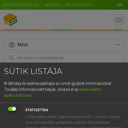
BELÉPÉS EDUID-VAL
BELÉPÉS
REGISZTRÁCIÓ
EN
menu
language
Mind
search
SÜTIK LISTÁJA
GR
KERESÉS
5
6
7
8
9
ö
ü
ó
Itt láthatja és testreszabhatja az önről gyűjtött információkat.
További információért kérjük, olvasd el az
adatvédelmi
r
t
z
u
i
o
p
ő
ú
VARGA JENŐ
tájékoztatónkat
.
Angol−magyar pénzügyi szótár
g
h
j
k
l
é
á
ű
Ω
STATISZTIKA
v
b
n
m
,
.
-
AltGr
A statisztikai sütiket „teljesítménysütiknek” is nevezik. Ezek a
sütik információkat gyűjtenek a webhely használatának