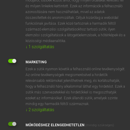
módjáról, többek között arról, hogy milyen oldalakat keresett fel
és milyen linkekre kattintott. Ezek az információk a felhasználó
VAN ELŐFIZETÉSED?
azonosítására nem használhatóak, mivel az adatok
összesítettek és anonimizáltak. Céljuk kizárólag a weboldal
Van előfizetésem a teljes szócikk megtekintéséhez.
funkcióinak javítása. Ezek közé tartoznak a harmadik féltől
származó elemzési szolgáltatásokhoz tartozó sütik; ilyen
BELÉPÉS
elemzési szolgáltatások a látogatóelemzések, a hőtérképek és a
közösségi médiaanalitika.
↓
1
szolgáltatás
MARKETING
Ezek a sütik nyomon követik a felhasználó online tevékenységét.
Az online tevékenységek megismerésével a hirdetők
NINCS ELŐFIZETÉSED?
relevánsabb reklámokat jeleníthetnek meg, és korlátozhatják,
Nincs regisztrációm és előfizetésem. A szótár 2 órás,
hogy a felhasználó hány alkalommal láthat egy hirdetést. Ezek a
díjmentes próbaverziójának elindításához regisztrálok és
sütik más szervezetekkel és hirdetőkkel is megoszthatják
belépek
.
ezeket az információkat. Ezek állandó sütik, amelyek szinte
mindig egy harmadik féltől származnak.
↓
2
szolgáltatás
REGISZTRÁCIÓ
MŰKÖDÉSHEZ ELENGEDHETETLEN
(mindig szükséges)