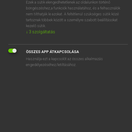
Ezek a sütik elengedhetetlenek az oldalunkon történő
böngészéshez,a funkciók használatához, és a felhasználók
nem tilthatják le azokat. A feltétlenül szükséges sütik közé
Varga Jenő
tartoznak többek között a személyre szabott beállításokat
ANGOL−MAGYAR PÉNZÜGYI SZÓTÁR
kezelő sütik.
↓
3
szolgáltatás
Kapcsolódó anyagok
hiány vmiben
ÖSSZES APP ÁTKAPCSOLÁSA
hiányzik
Használja ezt a kapcsolót az összes alkalmazás
hiányzó fedezet
engedélyezéséhez/letiltásához.
hiányzó összeg
hiba
hibajavítás
hibák
hibapénz
hibás