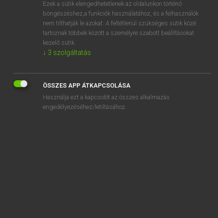
Ezek a sütik elengedhetetlenek az oldalunkon történő
böngészéshez,a funkciók használatához, és a felhasználók
nem tilthatják le azokat. A feltétlenül szükséges sütik közé
Varga Jenő
tartoznak többek között a személyre szabott beállításokat
ANGOL−MAGYAR PÉNZÜGYI SZÓTÁR
kezelő sütik.
↓
3
szolgáltatás
Kapcsolódó anyagok
snake of the European currencies
ÖSSZES APP ÁTKAPCSOLÁSA
snake of the European currencies
Használja ezt a kapcsolót az összes alkalmazás
SNB
engedélyezéséhez/letiltásához.
SNCF
sneak-thief
snide
snide diamond
snowballing
Snowbelt states