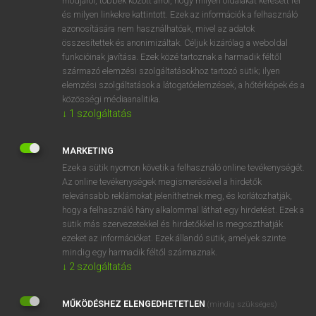
módjáról, többek között arról, hogy milyen oldalakat keresett fel
és milyen linkekre kattintott. Ezek az információk a felhasználó
VAN ELŐFIZETÉSED?
azonosítására nem használhatóak, mivel az adatok
összesítettek és anonimizáltak. Céljuk kizárólag a weboldal
Van előfizetésem a teljes szócikk megtekintéséhez.
funkcióinak javítása. Ezek közé tartoznak a harmadik féltől
származó elemzési szolgáltatásokhoz tartozó sütik; ilyen
BELÉPÉS
elemzési szolgáltatások a látogatóelemzések, a hőtérképek és a
közösségi médiaanalitika.
↓
1
szolgáltatás
MARKETING
Ezek a sütik nyomon követik a felhasználó online tevékenységét.
Az online tevékenységek megismerésével a hirdetők
NINCS ELŐFIZETÉSED?
relevánsabb reklámokat jeleníthetnek meg, és korlátozhatják,
Nincs regisztrációm és előfizetésem. A szótár 2 órás,
hogy a felhasználó hány alkalommal láthat egy hirdetést. Ezek a
díjmentes próbaverziójának elindításához regisztrálok és
sütik más szervezetekkel és hirdetőkkel is megoszthatják
belépek
.
ezeket az információkat. Ezek állandó sütik, amelyek szinte
mindig egy harmadik féltől származnak.
↓
2
szolgáltatás
REGISZTRÁCIÓ
MŰKÖDÉSHEZ ELENGEDHETETLEN
(mindig szükséges)