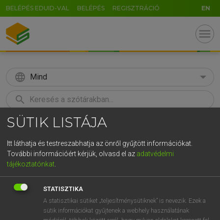
BELÉPÉS EDUID-VAL
BELÉPÉS
REGISZTRÁCIÓ
EN
menu
language
Mind
search
SÜTIK LISTÁJA
GR
KERESÉS
5
6
7
8
9
ö
ü
ó
Itt láthatja és testreszabhatja az önről gyűjtött információkat.
További információért kérjük, olvasd el az
adatvédelmi
r
t
z
u
i
o
p
ő
ú
VARGA JENŐ
tájékoztatónkat
.
Angol−magyar pénzügyi szótár
g
h
j
k
l
é
á
ű
Ω
STATISZTIKA
v
b
n
m
,
.
-
AltGr
A statisztikai sütiket „teljesítménysütiknek” is nevezik. Ezek a
sütik információkat gyűjtenek a webhely használatának